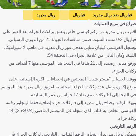
Getty Images
فياريال ضد ريال مدريد
فياريال
ريال مدريد
صراع في مربع العمليات
الدوري الإسباني
إسبانيا
كرة قدم
اقترب ريال مدريد من رقم قياسي خاص يتعلق بركلات الجزاء، بعد الفوز على
فياريال 2-0 مساء السبت ضمن منافسات الجولة 21 من الدوري الإسباني.
وسجل الفرنسي كيليان مبابي هدفي فوز ريال مدريد في ملعب لا سيراميكا،
الليلة، وكان الثاني من علامة الجزاء في الدقيقة 94.
ورفع مبابي رصيده إلى 21 هدفا في الليجا هذا الموسم، منها 7 أهداف من
ركلات الجزاء.
ووفقا لحساب "مستر شيب" المختص في إحصاءات الكرة الإسبانية، على
موقع إكس، وصل عدد ركلات الجزاء المحتسبة لفريق ريال مدريد هذا الموسم
في الليجا إلى 10 ركلات، مع بقاء 17 جولة من عمر المسابقة.
وبهذا الرقم، يحتاج ريال مدريد إلى 5 ركلات جزاء إضافية فقط ليتجاوز رقمه
القياسي الخاص به کناد، الذي سجله في الموسم الماضي (2024-25): 14
ركلة جزاء.
الرقم التاريخي
ويمكن لريال مدريد أن يتجاوز الرقم القياسي التاريخي لركلات الجزاء في