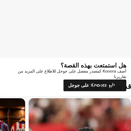
هل استمتعت بهذه القصة؟
أضف Kooora كمصدر مفضل على جوجل للاطلاع على المزيد من
تقاريرنا
قد يعجبك أيضاً
تابع Kooora على جوجل