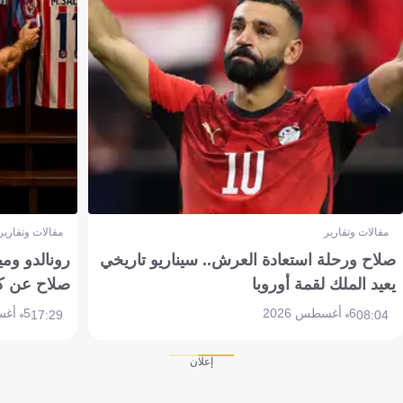
مقالات وتقارير
مقالات وتقارير
صلاح ورحلة استعادة العرش.. سيناريو تاريخي
رونالدو وم
يعيد الملك لقمة أوروبا
صلاح عن ك
6 أغسطس 2026
5 أغسطس 2026
17:29
08:04
إعلان