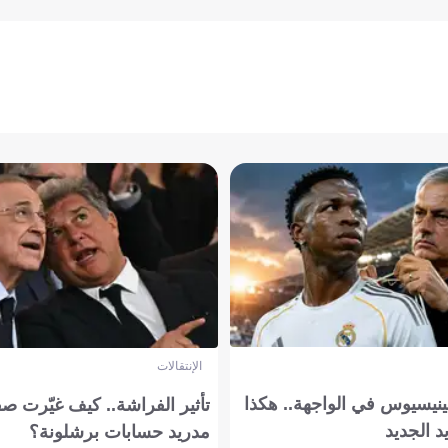
الإنتقالات
ينيسيوس في الواجهة.. هكذا
تأثير الفراشة.. كيف غيّرت ص
د الجديد
مدريد حسابات برشلونة؟