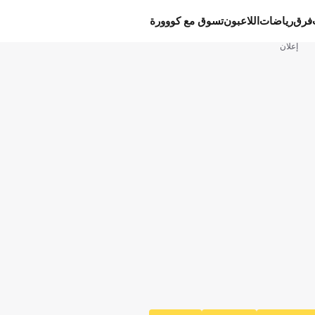
فرق
رياضات
اللاعبون
تسوق مع كووورة
إعلان