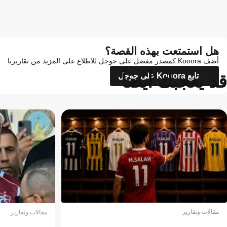
هل استمتعت بهذه القصة؟
أضف Kooora كمصدر مفضل على جوجل للاطلاع على المزيد من تقاريرنا
قد يعجبك أيضاً
تابع Kooora على جوجل
مقالات وتقارير
مقالات وتقارير