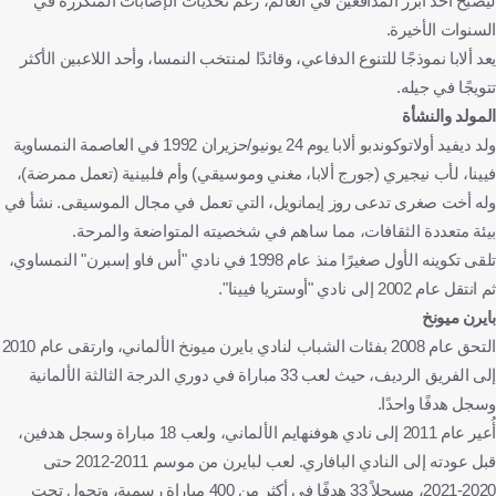
ليصبح أحد أبرز المدافعين في العالم، رغم تحديات الإصابات المتكررة في
السنوات الأخيرة.
يعد ألابا نموذجًا للتنوع الدفاعي، وقائدًا لمنتخب النمسا، وأحد اللاعبين الأكثر
تتويجًا في جيله.
المولد والنشأة
ولد ديفيد أولاتوكوندبو ألابا يوم 24 يونيو/حزيران 1992 في العاصمة النمساوية
فيينا، لأب نيجيري (جورج ألابا، مغني وموسيقي) وأم فلبينية (تعمل ممرضة)،
وله أخت صغرى تدعى روز إيمانويل، التي تعمل في مجال الموسيقى. نشأ في
بيئة متعددة الثقافات، مما ساهم في شخصيته المتواضعة والمرحة.
تلقى تكوينه الأول صغيرًا منذ عام 1998 في نادي "أس فاو إسبرن" النمساوي،
ثم انتقل عام 2002 إلى نادي "أوستريا فيينا".
بايرن ميونخ
التحق عام 2008 بفئات الشباب لنادي بايرن ميونخ الألماني، وارتقى عام 2010
إلى الفريق الرديف، حيث لعب 33 مباراة في دوري الدرجة الثالثة الألمانية
وسجل هدفًا واحدًا.
أُعير عام 2011 إلى نادي هوفنهايم الألماني، ولعب 18 مباراة وسجل هدفين،
قبل عودته إلى النادي البافاري. لعب لبايرن من موسم 2011-2012 حتى
2020-2021، مسجلاً 33 هدفًا في أكثر من 400 مباراة رسمية، وتحول تحت