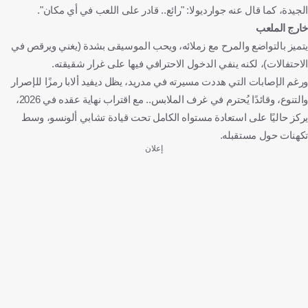
الجيدة، كما قال عنه جوارديولا: "رائع.. قادر على اللعب في أي مكان".
خارج الملعب
يتميز بالتواضع والمرح مع زملائه، ويحب الموسيقى بشدة (يغني ويرقص في
الاحتفالات)، لكنه ينفي الدخول الاحترافي فيها على غرار شقيقته.
ورغم الإصابات التي هددت مسيرته في مدريد، يظل ديفيد ألابا رمزًا للإصرار
والتنوع، وقائدًا يُحترم في غرف الملابس.. مع اقتراب نهاية عقده في 2026،
يركز حاليًا على استعادة مستواه الكامل تحت قيادة تشابي ألونسو، وسط
تكهنات حول مستقبله.
إعلان