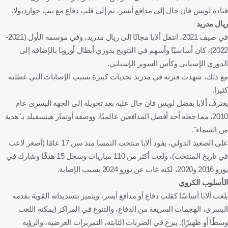
قيادة لويس فان جال إلى مدافع أيسر، ثم إلى قلب دفاع مع بيب جوارديولا.
ريال مدريد
في صيف 2021، انتقل ألابا مجانًا إلى ريال مدريد، وفي موسمه الأول (2021-
2022)، كان أساسيًا وأسهم في التتويج بدوري أبطال أوروبا بالإضافة إلى
الدوري الإسباني وكأس السوبر الإسباني.
مع ذلك، شهدت فترته في مدريد تحديات كبيرة بسبب الإصابات التي عطلته
كثيرا.
يعترف ألابا بفضل لويس فان جال عليه بعد تحويله إلى الجهة اليسرى عام
2010، مما جعله أحد أفضل المدافعين عالميًا، ووصفه أوتمار هيتسفيلد بـ"هدية
من السماء".
على الصعيد الدولي، يقود ألابا منتخب النمسا منذ سن 17 عامًا (أصغر لاعب
في تاريخ المنتخب)، ولعب أكثر من 110 مباريات وسجل 15 هدفًا وشارك في
يورو 2016 و2020، لكنه غاب عن يورو 2024 بسبب الإصابة.
الأسلوب الكروي
يلعب ألابا أساسًا كقلب دفاع أو مدافع أيسر، ويتميز بتسديداته القوية بقدمه
اليسرى، الهجمات السريعة من الدفاع، والتنوع في المراكز (يمكنه اللعب
وسطًا أو ظهيرًا). يبرع في الضربات الثابتة، التمريرات العرضية، والرؤية