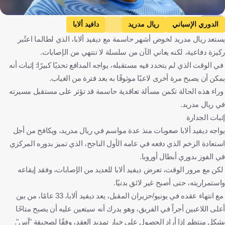
Getty
الدوري الإسباني
ريال مدريد
دافيد ألابا
يستعد ريال مدريد لخوض أشهر حاسمة مع ديفيد ألابا، الذي لطالما اعتُبر
إلتشي ضد ريال مدريد
إلتشي
كرة قدم
ركيزة دفاعية، لكنه يعاني الآن من سلسلة لا تنتهي من الإصابات.
في الوقت الذي لم يتحدد فيه مستقبله، يواجه المدافع تحديًا كبيرًا: إثبات أنه
يمكن أن يصبح مرة أخرى لاعبًا موثوقًا به بعد فترة من الغياب.
وراء هذه الحالة تكمن مسألة تعاقدية حاسمة قد تؤثر على مستقبل مسيرته
في ريال مدريد.
إثبات الجدارة
يواجه ديفيد ألابا صعوبات منذ عدة مواسم في ريال مدريد، ويكافح من أجل
استعادة الزخم الذي دفعه في عامه الأول الناجح، الذي تميز بدوره المركزي
في الفوز بدوري أبطال أوروبا.
لكن مع مرور الوقت، تعرض ديفيد ألابا للعديد من الإصابات، وفقد إيقاعه
واستمراريته، حتى أصبح غير لائق بدنيًا.
مع انتهاء عقده في يونيو/حزيران المقبل، يعد ديفيد ألابا، 33 عامًا، من بين
أعلى اللاعبين أجراً في الفريق، وهو يدرك أنه سيتعين عليه أن يصبح متاحًا
بشكل منتظم إذا أراد الحصول على خيار تمديد العقد، وفقًا لصحيفة "آس".