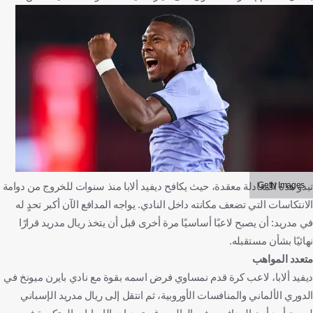
Getty Images
تبدو هذه المعادلة معقدة، حيث يكافح ديفيد ألابا منذ سنوات للخروج من دوامة
الانتكاسات التي تضعف مكانته داخل النادي. يواجه المدافع الآن أكبر تحدٍ له
في مدريد: أن يصبح لاعبًا أساسيًا مرة أخرى قبل أن يتخذ ريال مدريد قرارًا
نهائيًا بشأن مستقبله.
متعدد المواهب
ديفيد ألابا، لاعب كرة قدم نمساوي فرض اسمه بقوة مع نادي بايرن ميونخ في
الدوري الألماني والمنافسات الأوروبية، ثم انتقل إلى ريال مدريد الإسباني