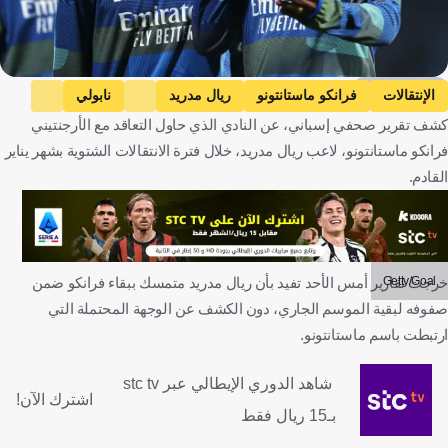
Getty Images
الإنتقالات
فرانكو ماستانتونو
ريال مدريد
نابولي
كشف تقرير صحفي إسباني، عن النادي الذي حاول التعاقد مع الأرجنتيني
الأرجنتين
إسبانيا
إيطاليا
كرة قدم
فرانكو ماستانتونو، لاعب ريال مدريد، خلال فترة الانتقالات الشتوية بشهر يناير
القادم.
Getty/Goal
خرجت تقارير أمس الأحد تفيد بأن ريال مدريد متمسك ببقاء فرانكو ضمن
صفوفه لبقية الموسم الجاري، دون الكشف عن الوجهة المحتملة التي
ارتبطت باسم ماستانتونو.
شاهد الدوري الإيطالي عبر stc tv
اشترك الآن!
بـ15 ريال فقط