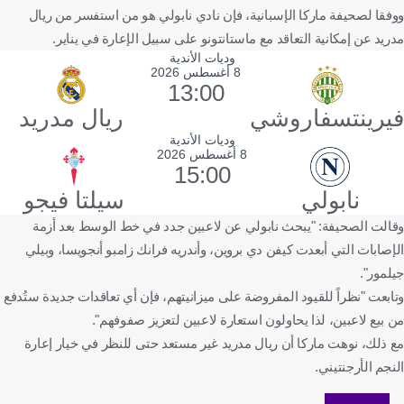
ووفقا لصحيفة ماركا الإسبانية، فإن نادي نابولي هو من استفسر من ريال
مدريد عن إمكانية التعاقد مع ماستانتونو على سبيل الإعارة في يناير.
وديات الأندية
8 أغسطس 2026
13:00
فيرينتسفاروشي
ريال مدريد
وديات الأندية
8 أغسطس 2026
15:00
نابولي
سيلتا فيجو
وقالت الصحيفة: "يبحث نابولي عن لاعبين جدد في خط الوسط بعد أزمة
الإصابات التي أبعدت كيفن دي بروين، وأندريه فرانك زامبو أنجويسا، وبيلي
جيلمور".
وتابعت "نظراً للقيود المفروضة على ميزانيتهم، فإن أي تعاقدات جديدة ستُدفع
من بيع لاعبين، لذا يحاولون استعارة لاعبين لتعزيز صفوفهم".
مع ذلك، نوهت ماركا أن ريال مدريد غير مستعد حتى للنظر في خيار إعارة
النجم الأرجنتيني.