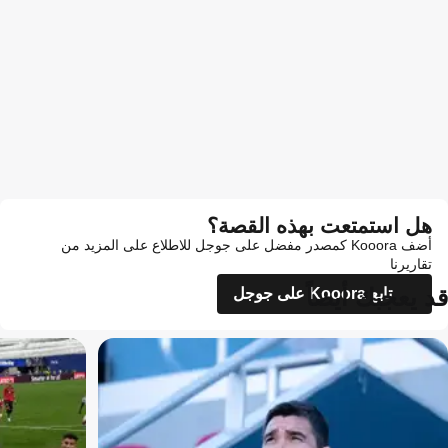
هل استمتعت بهذه القصة؟
أضف Kooora كمصدر مفضل على جوجل للاطلاع على المزيد من
تقاريرنا
قد يعجبك أيضاً
تابع Kooora على جوجل