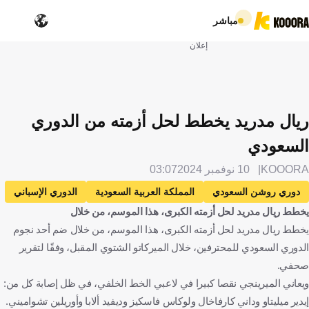
مباشر
إعلان
ريال مدريد يخطط لحل أزمته من الدوري
السعودي
KOOORA
10 نوفمبر 2024
03:07
دوري روشن السعودي
المملكة العربية السعودية
الدوري الإسباني
يخطط ريال مدريد لحل أزمته الكبرى، هذا الموسم، من خلال
إسبانيا
ريال مدريد
النصر
ايميريك لابورت
يخطط ريال مدريد لحل أزمته الكبرى، هذا الموسم، من خلال ضم أحد نجوم
إيدير ميليتاو
البرازيل
الإنتقالات
كرة قدم
الدوري السعودي للمحترفين، خلال الميركاتو الشتوي المقبل، وفقًا لتقرير
صحفي.
ويعاني الميرينجي نقصا كبيرا في لاعبي الخط الخلفي، في ظل إصابة كل من:
إيدير ميليتاو وداني كارفاخال ولوكاس فاسكيز وديفيد ألابا وأوريلين تشواميني.