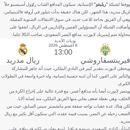
ووفقا لشبكة
"ريليفو"
الإسبانية، سيكون المدافع الشاب راؤول أسينسيو حلاً
لريال مدريد، هذا الشهر.. لكن هناك حقيقة بدأت تتبلور في أروقة فالديبيباس،
وهي أن الفريق بحاجة للاعب جديد، في سوق الانتقالات الشتوية المقبلة.
وأضافت الشبكة أن المسؤولين الفنيين والإداريين في الريال، اتفقوا على
محاولة ضم إيميريك لابورت، مدافع النصر السعودي، صاحب الـ30 عاما.
وديات الأندية
8 أغسطس 2026
13:00
فيرينتسفاروشي
ريال مدريد
ويحظى لابورت بتقدير كبير في النادي الملكي، حيث أنه جاهز للمشاركة
والتأثير على الفور، كما أن لديه جنسية إسبانية، وله خبرة واسعة في البطولات
الكبرى.
ويتميز لابورت أيضا بأنه مدافع أعسر، مع قدرة عالية على إخراج الكرة من
الخلف، وهي نقطة ضعف يعاني منها الفريق الملكي، منذ إصابة ألابا.
لكن هناك عدة عقبات تواجه صفقة نجم مانشستر سيتي السابق، حيث من
الصعب رحيله عن النصر، بسبب قيمة عقده، التي ستكون أقل بكثير مع ريال
مدريد.
كما أن النادي السعودي سيضع عراقيل لمنع مغادرته، لكنه قد يوافق على