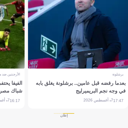
برشلونة
الأرجنتين ضد 
بعدما رفضه قبل عامين.. برشلونة يغلق بابه
الفيفا يحتفي
في وجه نجم البريميرليج
شباك مصر
7 أغسطس 2026
7 أغسطس 2026
16:17
17:47
إعلان