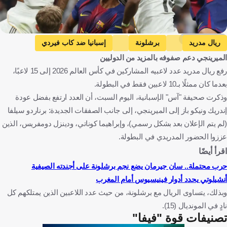
Getty Images
ريال مدريد
برشلونة
إسبانيا ضد كاب فيردي
الميرينجي دعم صفوفه بالمزيد من الدوليين
إسبانيا
كاب فيردي
كأس العالم
إسبانيا
رفع ريال مدريد عدد لاعبيه المشاركين في كأس العالم 2026 إلى 15 لاعبًا،
الرأس الأخضر
الولايات المتحدة
كرة قدم
بعدما كان ممثلًا بـ10 لاعبين فقط في البطولة.
وذكرت صحيفة "آس" الإسبانية، اليوم السبت، أن العدد ارتفع بفضل عودة
إندريك ونيكو باز إلى الميرينجي، إلى جانب الصفقات الجديدة: برناردو سيلفا
(لم يتم الإعلان بعد بشكل رسمي)، وإبراهيما كوناتي، ودينزل دومفريس، الذين
عززوا الحضور المدريدي في البطولة.
اقرأ أيضًا
حرب محتملة.. سان جيرمان يضع نجم برشلونة على أجندته الصيفية
أنشيلوتي يحدد أدوار فينيسيوس أمام المغرب
وبذلك، يتساوى الريال مع برشلونة، من حيث عدد اللاعبين الذين يمتلكهم كل
نادٍ في المونديال (15).
تصنيفات قوة "فيفا"