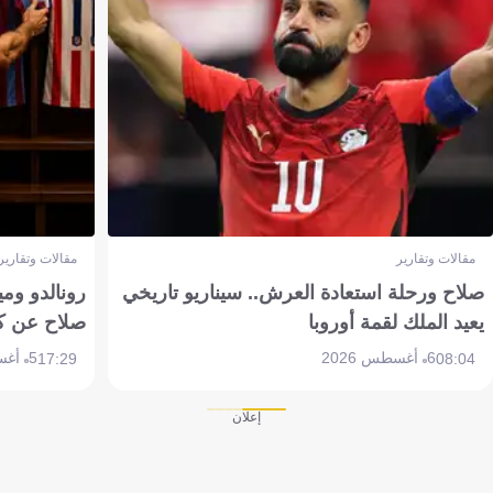
مقالات وتقارير
مقالات وتقارير
صلاح ورحلة استعادة العرش.. سيناريو تاريخي
رونالدو وم
يعيد الملك لقمة أوروبا
صلاح عن ك
6 أغسطس 2026
5 أغسطس 2026
17:29
08:04
إعلان