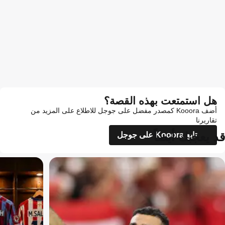
هل استمتعت بهذه القصة؟
أضف Kooora كمصدر مفضل على جوجل للاطلاع على المزيد من
تقاريرنا
قد يعجبك أيضاً
تابع Kooora على جوجل