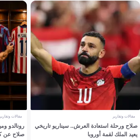
مقالات وتقارير
مقالات وتقارير
صلاح ورحلة استعادة العرش.. سيناريو تاريخي
رونالدو وم
يعيد الملك لقمة أوروبا
صلاح عن ك