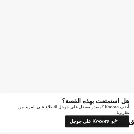
هل استمتعت بهذه القصة؟
أضف Kooora كمصدر مفضل على جوجل للاطلاع على المزيد من
تقاريرنا
قد يعجبك أيضاً
تابع Kooora على جوجل