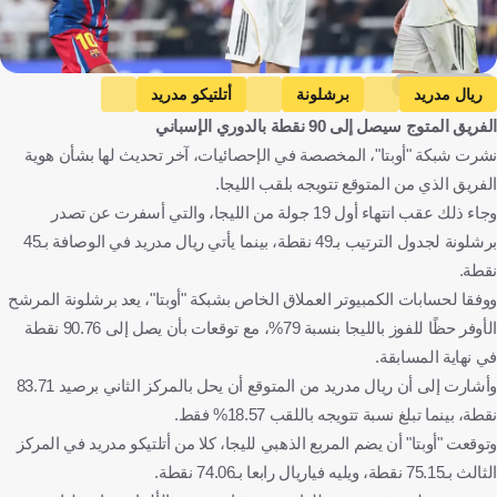
Getty Images
ريال مدريد
برشلونة
أتلتيكو مدريد
الفريق المتوج سيصل إلى 90 نقطة بالدوري الإسباني
فياريال
الدوري الإسباني
إسبانيا
كرة قدم
نشرت شبكة "أوبتا"، المخصصة في الإحصائيات، آخر تحديث لها بشأن هوية
الفريق الذي من المتوقع تتويجه بلقب الليجا.
وجاء ذلك عقب انتهاء أول 19 جولة من الليجا، والتي أسفرت عن تصدر
برشلونة لجدول الترتيب بـ49 نقطة، بينما يأتي ريال مدريد في الوصافة بـ45
نقطة.
ووفقا لحسابات الكمبيوتر العملاق الخاص بشبكة "أوبتا"، يعد برشلونة المرشح
الأوفر حظًا للفوز بالليجا بنسبة 79%، مع توقعات بأن يصل إلى 90.76 نقطة
في نهاية المسابقة.
وأشارت إلى أن ريال مدريد من المتوقع أن يحل بالمركز الثاني برصيد 83.71
نقطة، بينما تبلغ نسبة تتويجه باللقب 18.57% فقط.
وتوقعت "أوبتا" أن يضم المربع الذهبي لليجا، كلا من أتلتيكو مدريد في المركز
الثالث بـ75.15 نقطة، ويليه فياريال رابعا بـ74.06 نقطة.