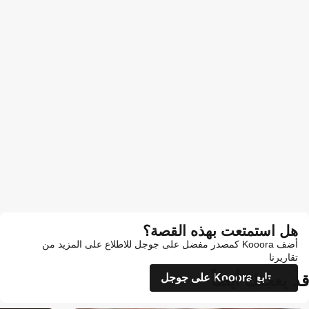
هل استمتعت بهذه القصة؟
أضف Kooora كمصدر مفضل على جوجل للاطلاع على المزيد من
تقاريرنا
قد يعجبك أيضاً
تابع Kooora على جوجل