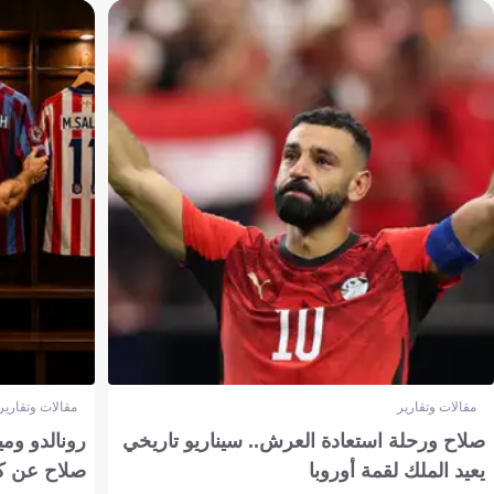
مقالات وتقارير
مقالات وتقارير
صلاح ورحلة استعادة العرش.. سيناريو تاريخي
رونالدو وم
يعيد الملك لقمة أوروبا
صلاح عن ك