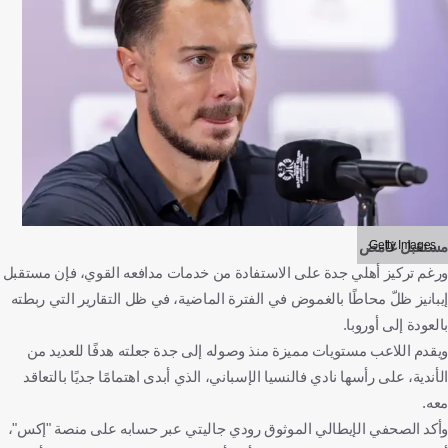
Getty Images
مستقبل غامض
ورغم تركيز أهلي جدة على الاستفادة من خدمات مدافعه القوي، فإن مستقبل
إيبانيز ظلّ محاطًا بالغموض في الفترة الماضية، في ظل التقارير التي ربطته
بالعودة إلى أوروبا.
ويقدم اللاعب مستويات مميزة منذ وصوله إلى جدة جعلته هدفًا للعديد من
الأندية، على رأسها نادي فالنسيا الإسباني، الذي أبدى اهتمامًا جديًا بالتعاقد
معه.
وأكد الصحفي الإيطالي الموثوق رودي جاليتي عبر حسابه على منصة "إكس"،