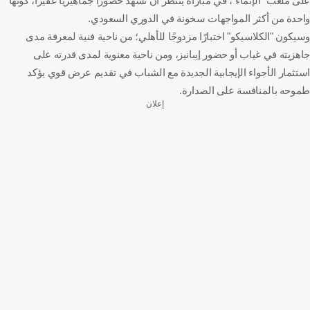
على ملعب "الإنماء"، في مباراة ينتظر أن تشهد حضورًا جماهيريًا غفيرًا، كونها
واحدة من أكثر المواجهات سخونة في الدوري السعودي.
وسيكون "الكلاسيكو" اختبارًا مزدوجًا للأهلي؛ من ناحية فنية لمعرفة مدى
جاهزيته في غياب أو حضور إيبانيز، ومن ناحية معنوية لمدى قدرته على
استثمار الأجواء الإيجابية الجديدة مع الشباب في تقديم عرض قوي يؤكد
طموحه بالمنافسة على الصدارة.
إعلان