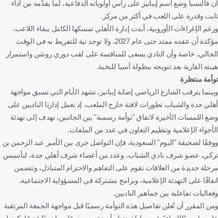
أن فالنسيا وضع اسم إيبانيز على رأس أولوياته الدفاعية، لما يقدّمه من أداء
ثابت وقدرة على اللعب في أكثر من مركز.
ورغم الإغراءات الأوروبية، أبدت إدارة الأهلي تمسكها الكامل ببقاء اللاعب،
مؤكدة أن عقده ممتد حتى عام 2027، ولا توجد نية للتفريط به في الوقت
الحالي، خاصة وأن النادي يسعى للمنافسة على لقب دوري روشن واستمرار
هيبته القارية بعد تتويجه ببطولة آسيا للنخبة.
توأمة منتظرة
وبينما يترقب الشارع الرياضي إصابة إيبانيز، تشهد الأيام التي تسبق مواجهة
أهلي جدة والشباب تطورات لافتة خارج الملعب، إذ تعمل إدارتا الناديين على
وضع اللمسات الأخيرة لاتفاق "توأمة رسمية" بين الجانبين، تهدف إلى تهدئة
الأجواء الإعلامية وتنظيم التعاون في عدد من الملفات.
ووفقًا لصحيفة "اليوم" السعودية، فإن التواصل جرى بين الأمير عبد الرحمن بن
تركي، عضو شرف نادي الشباب، وعدد من أعضاء شرف أهلي جدة، لتأسيس
مرحلة جديدة من العلاقات تقوم على التفاهم والاحترام المتبادل، وتتضمن
اتفاقًا على التهدئة الإعلامية، وبرامج مشتركة في المسؤولية الاجتماعية،
وفعاليات تفاعلية بين جماهير الناديين.
ومن المقرر أن تُعلن تفاصيل هذه التوأمة رسميًا قبل مواجهة الجمعة المرتقبة