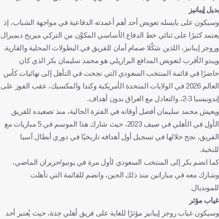
بديل إيبانيز
وسيكون على يايسله تعويض أحد أهم أعمدته الدفاعية في مواجهة الشباب، إذ
يعتمد كثيرًا على ثنائي خط الدفاع الأساسي المكوَّن من التركي ميريح ديميرال
وروجر إيبانيز، اللذين شكّلا صمام أمان للفريق في البطولات المحلية والقارية.
ويبدو الأقرب لتعويض المدافع البرازيلي هو محمد سليمان بكر الذي كان
حاضرًا في قائمة المنتخب السعودي التي نجحت في التأهل إلى نهائيات كأس
العالم 2026 في الولايات المتحدة الأمريكية وكندا والمكسيك، عقب الفوز على
إندونيسيا 3-2، والتعادل مع العراق بدون أهداف.
ويعيش محمد سليمان أفضل أوقاته في الفترة الحالية، منذ تصعيده للفريق
الأول في الأهلي في صيف 2023، حيث شارك هذا الموسم في 5 مباريات مع
الفريق، نجح خلالها في تسجيل أول أهدافه تاريخيًا في دوري أبطال آسيا
للنخبة.
كما انضم بكر إلى المنتخب السعودي لأول مرة في يونيو/حزيران الماضي،
وشارك معه في مباراتين منذ ذلك الحين، وانضم للقائمة التي تأهلت
للمونديال.
غياب مؤثر
وسيكون غياب روجر إيبانيز مؤثرًا للغاية على فريق أهلي جدة، حيث يُعتبر أحد