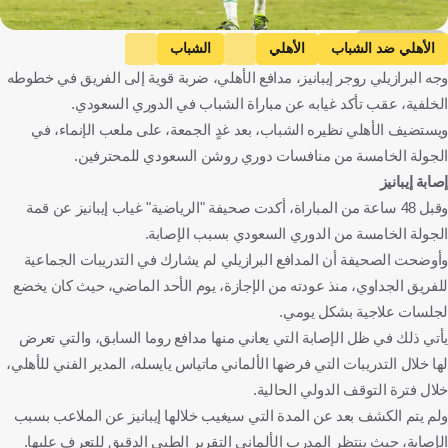
Getty Images
الأهلي ضد الشباب
الأهلي
الشباب
وجه البرازيلي روجر إيبانيز، مدافع الأهلي، ضربة قوية إلى الفريق في خطوطه
دوري روشن السعودي
روجير إيبانيز
المملكة العربية السعودية
الخلفية، عقب تأكد غيابه عن مباراة الشباب في الدوري السعودي.
البرازيل
كرة قدم
ويستضيف الأهلي نظيره الشباب، بعد غدٍ الجمعة، على ملعب الإنماء، في
الجولة الخامسة من منافسات دوري روشن السعودي للمحترفين.
إصابة إيبانيز
وقبل 48 ساعة من المباراة، أكدت صحيفة "الرياضية" غياب إيبانيز عن قمة
الجولة الخامسة من الدوري السعودي بسبب الإصابة.
وأوضحت الصحيفة أن المدافع البرازيلي لم يشارك في التدريبات الجماعية
للفريق الجداوي، منذ عودته من الإجازة، يوم الأحد الماضي، حيث كان يخضع
لجلسات علاجية بشكل يومي.
يأتي ذلك في ظل الإصابة التي يعاني منها مدافع روما السابق، والتي تعرض
لها خلال التدريبات التي فرضها الألماني ماتياس يايسله، المدير الفني للأهلي،
خلال فترة التوقف الدولي الحالية.
ولم يتم الكشف بعد عن المدة التي سيغيب خلالها إيبانيز عن الملاعب بسبب
الإصابة، حيث ينتظر المدرب الألماني التقرير الطبي الدقيق للتعرف عليها.