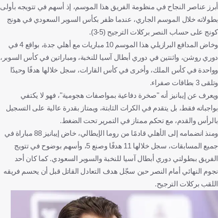
أبرز عناصر النجاح في منظومة الفريق هذا الموسم، إذ أسهم في تتويجه بأولى
بطولاته خلال الموسم الجاري، عندما ظفر بكأس السوبر السعودي في هونج
كونج على حساب النصر بركلات الترجيح (5-3).
وخاض المدافع البرازيلي هذا الموسم 10 مباريات مع أهلي جدة، بواقع 4 في
دوري روشن، واثنتين في دوري أبطال آسيا للنخبة، ومباراتين في كأس السوبر،
وواحدة في كأس الملك، وأخرى في كأس القارات، سجل خلالها هدفًا وحيدًا
وتلقى 3 بطاقات صفراء.
ويعرف عن إيبانيز أنه "صخرة دفاعية بمواصفات هجومية"، فهو لا يكتفي
بواجباته فقط، بل يتقدم في الكرات الثابتة، ويمتاز بقدرة عالية على التسجيل
بالرأس والقدم، مع تحكم ممتاز في التمرير تحت الضغط.
ومنذ انضمامه إلى الأهلي قادمًا من روما الإيطالي، خاض إيبانيز 88 مباراة في
جميع المسابقات، سجل خلالها 11 هدفًا وصنع 5، وأسهم بوضوح في تتويج
الفريق ببطولتي دوري أبطال آسيا للنخبة والسوبر السعودي. كما كان أحد
نجوم النهائي أمام النصر حين سجّل هدف التعادل القاتل قبل أن يحسم فريقه
اللقب بركلات الترجيح.