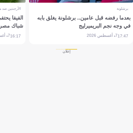
برشلونة
الأرجنتين ضد 
بعدما رفضه قبل عامين.. برشلونة يغلق بابه
الفيفا يحتفي
في وجه نجم البريميرليج
شباك مصر
7 أغسطس 2026
7 أغسطس 2026
16:17
17:47
إعلان