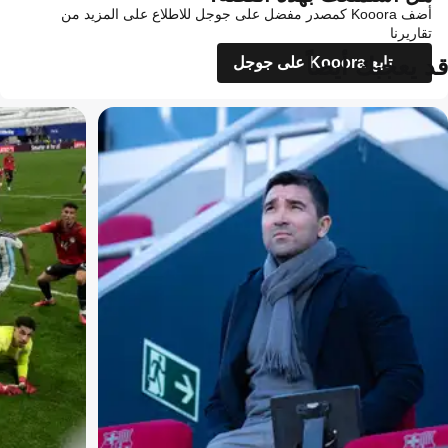
أضف Kooora كمصدر مفضل على جوجل للاطلاع على المزيد من
تقاريرنا
قد يعجبك أيضاً
تابع Kooora على جوجل