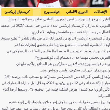
Getty Images
الإنتقالات
الدوري الألماني
فولفسبورج
كريستيان إريكسن
أعلن نادي فولفسبورج سادس الدوري الألماني، تعاقده مع لاعب الوسط
مانشستر يونايتد
ألمانيا
الدانمرك
إنجلترا
كرة قدم
الدولي الدنماركي كريستيان إريكسن لمدة عامين حتى صيف 2027 في صفقة
انتقال حر بعد انتهاء عقده مع مانشستر يونايتد الانجليزي.
وقال المخضرم إريكسن البالغ من العمر 33 عاما في بيان للنادي "أتطلع بشوق
لهذه المغامرة الجديدة. أنا مقتنع بقدرتنا على تحقيق إنجازات معا في
فولفسبورج. وجود العديد من الوجوه المألوفة من المنتخب الدنماركي في
الفريق يجعلني مهتما جدا بالانضمام إلى فولفسبورج".
ويضم فولفسبورج ثلاثة لاعبين دنماركيين هم المدافع يواكيم مايهلي
والمهاجمان أندرياس سكوف أولسن ويوناس ويند.
ويُعد إريكسن أكثر اللاعبين الدنماركيين مشاركة مع منتخب بلاده برصيد 144
مباراة (46 هدفا)، وفي 12 حزيران/يونيو 2021، وخلال أول مباراة للدنمارك في
كأس أوروبا ضد فنلندا، تعرض لسكتة قلبية في الدقيقة 43، وسقط أرضا أثناء
المباراة.
وكان إريكسن وقتها يلعب في صفوف إنتر ميلان، واضطر إلى إنهاء عقده
ومغادرة إيطاليا لأنه كان يرتدي جهاز مزيل الرجفان منذ مرضه، وهو جهاز يُمنع