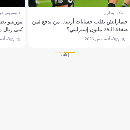
مقالات وتقارير
فينيسيوس جون
جيمارايش يقلب حسابات أرتيتا.. من يدفع ثمن
مورينيو يض
صفقة الـ75 مليون إسترليني؟
يُبنى ريال 
8 أغسطس 2026
8 أغسطس 2026
05:49
09:40
إعلان