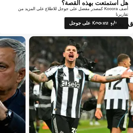
هل استمتعت بهذه القصة؟
أضف Kooora كمصدر مفضل على جوجل للاطلاع على المزيد من
تقاريرنا
قد يعجبك أيضاً
تابع Kooora على جوجل