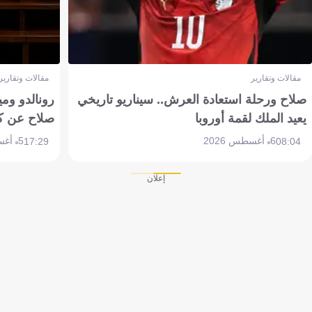
مقالات وتقارير
مقالات وتقارير
صلاح ورحلة استعادة العرش.. سيناريو تاريخي
رونالدو وم
يعيد الملك لقمة أوروبا
صلاح عن ك
6 أغسطس 2026
5 أغسطس 2026
17:29
08:04
إعلان