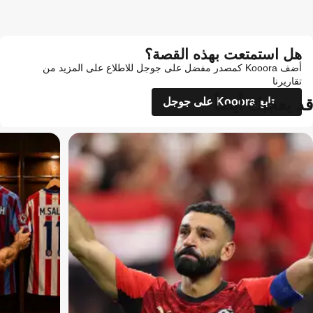
هل استمتعت بهذه القصة؟
أضف Kooora كمصدر مفضل على جوجل للاطلاع على المزيد من
تقاريرنا
قد يعجبك أيضاً
تابع Kooora على جوجل