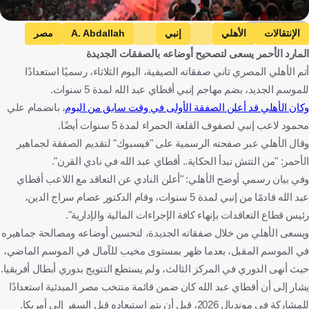
Getty Images
الإنتقالات
الأهلي
إنبي
A. Abdallah
مصر
المارد الأحمر يسعى لتصحيح أوضاعه بالصفقات الجديدة
كرة قدم
أتم الأهلي المصري ثاني صفقاته الصيفية، اليوم الثلاثاء، رسميًا استعدادًا
للموسم الجديد، بضم مهاجم إنبي أقطاي عبد الله لمدة 5 سنوات.
وكان الأهلي قد أعلن الصفقة الأولى في وقت سابق من اليوم
، بانضمام علي
محمود لاعب إنبي لصفوف القلعة الحمراء لمدة 5 سنوات أيضًا.
وقال الأهلي عبر صفحته الرسمية على "فيسبوك" لتقديم الصفقة لجماهير
الأحمر: "من التتش تبدأ الحكاية.. أقطاي عبد الله في نادي القرن".
وفي بيان رسمي أوضح الأهلي: "أعلن النادي عن التعاقد مع اللاعب أقطاي
عبد الله قادمًا من إنبي لمدة 5 سنوات، وقام الدكتور عصام سراج الدين،
رئيس قطاع التعاقدات بإنهاء كافة الإجراءات المالية والإدارية".
ويسعى الأهلي من خلال صفقاته الجديدة، لتحسين أوضاعه ومصالحة جماهيره
في الموسم المقبل، بعدما ظهر بمستوى مخيب للآمال في الموسم الماضي،
حيث أنهى الدوري في المركز الثالث، ولم يستطع التتويج بدوري أبطال أفريقيا.
يشار إلى أن أقطاي عبد الله كان ضمن قائمة منتخب مصر المبدئية استعدادًا
للمشاركة في مونديال 2026، قبل أن يتم استبعاده قبل السفر إلى أمريكا.