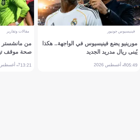
فينيسيوس جونيور
مقالات وتقارير
مورينيو يضع فينيسيوس في الواجهة.. هكذا
من مانشستر إل
يُبنى ريال مدريد الجديد
صحة موقف تين هاج 
8 أغسطس 2026
7 أغسطس 2026
13:21
05:49