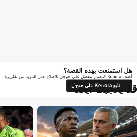
هل استمتعت بهذه القصة؟
أضف Kooora كمصدر مفضل على جوجل للاطلاع على المزيد من تقاريرنا
قد يعجبك أيضاً
تابع Kooora على جوجل