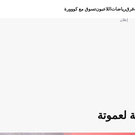
فرق
رياضات
اللاعبون
تسوق مع كووورة
إعلان
ة لعموتة