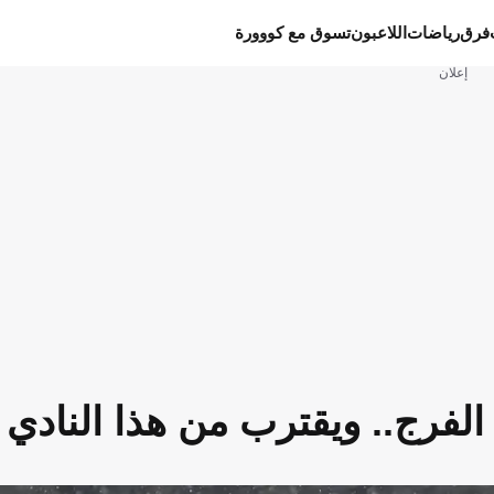
فرق
رياضات
اللاعبون
تسوق مع كووورة
إعلان
الفرج.. ويقترب من هذا النادي