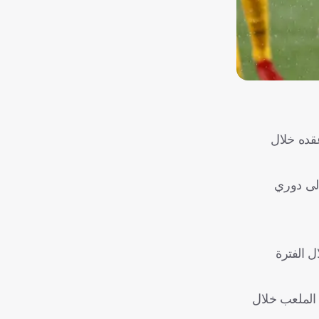
قده خلال
ود إلى دوري
 الفترة
أدوارًا قيادية في وسط الملعب خلال