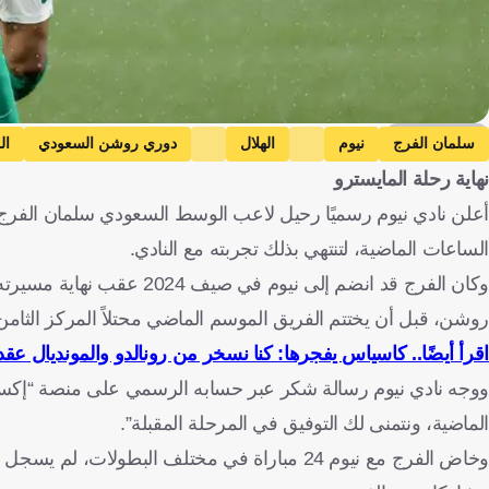
Getty Images
سلمان الفرج
نيوم
الهلال
دوري روشن السعودي
ال
نهاية رحلة المايسترو
أعلن نادي نيوم رسميًا رحيل لاعب الوسط السعودي سلمان الفرج
الساعات الماضية، لتنتهي بذلك تجربته مع النادي.
وكان الفرج قد انضم إلى ني
روشن، قبل أن يختتم الفريق الموسم الماضي محتلاً المركز الثام
اقرأ أيضًا.. كاسياس يفجرها: كنا نسخر من رونالدو والمونديال عقد
ووجه نادي نيوم رسالة شكر عبر حسابه الرسمي على منصة “إكس”، ق
الماضية، ونتمنى لك التوفيق في المرحلة المقبلة”.