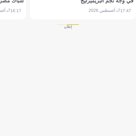
في وجه نجم البريميرليج
شباك مصر
7 أغسطس 2026
7 أغسطس 2026
16:17
17:47
إعلان