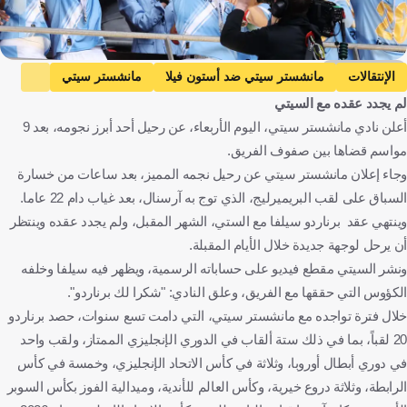
Getty Images
الإنتقالات
مانشستر سيتي ضد أستون فيلا
مانشستر سيتي
لم يجدد عقده مع السيتي
أستون فيلا
الدوري الإنجليزي الممتاز
بيرناردو سيلفا
أعلن نادي مانشستر سيتي، اليوم الأربعاء، عن رحيل أحد أبرز نجومه، بعد 9
إنجلترا
البرتغال
كرة قدم
مواسم قضاها بين صفوف الفريق.
وجاء إعلان مانشستر سيتي عن رحيل نجمه المميز، بعد ساعات من خسارة
السباق على لقب البريميرليج، الذي توج به آرسنال، بعد غياب دام 22 عاما.
وينتهي عقد برناردو سيلفا مع الستي، الشهر المقبل، ولم يجدد عقده وينتظر
أن يرحل لوجهة جديدة خلال الأيام المقبلة.
ونشر السيتي مقطع فيديو على حساباته الرسمية، ويظهر فيه سيلفا وخلفه
الكؤوس التي حققها مع الفريق، وعلق النادي: "شكرا لك برناردو".
خلال فترة تواجده مع مانشستر سيتي، التي دامت تسع سنوات، حصد برناردو
20 لقباً، بما في ذلك ستة ألقاب في الدوري الإنجليزي الممتاز، ولقب واحد
في دوري أبطال أوروبا، وثلاثة في كأس الاتحاد الإنجليزي، وخمسة في كأس
الرابطة، وثلاثة دروع خيرية، وكأس العالم للأندية، وميدالية الفوز بكأس السوبر