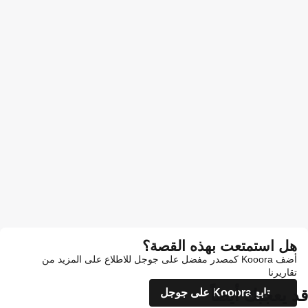
هل استمتعت بهذه القصة؟
أضف Kooora كمصدر مفضل على جوجل للاطلاع على المزيد من
تقاريرنا
قد يعجبك أيضاً
تابع Kooora على جوجل