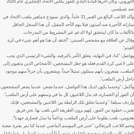
الأوروبي، وكان آخرها قيادة النادي للفوز بكأس الاتحاد الإنجليزي عام 2026
ضد تشيلسي.
وأكد اللاعب البالغ من العمر 31 عاماً، والذي سيودع جماهير ملعب الاتحاد في
مباراته الأخيرة ضد أستون فيلا يوم الأحد المقبل، أن هذا السجل الحافل
بالألقاب ما كان ليتحقق لولا الدعم غير المشروط من المدرجات.
وقال عن العلاقة مع مشجعي السيتي: "أعتقد أن هذا هو أهم شيء في كرة
القدم".
وواصل: "لذا، في النهاية، يتعلق الأمر بالترفيه، والشيء الرئيسي الذي يجب
على لاعبي كرة القدم فعله هو جعل المشجعين، الأشخاص الذين يذهبون إلى
الملعب، يشعرون بأنهم ممثلون تمثيلاً جيداً، ويشعرون بأن جزءاً منهم موجود
داخل أرض الملعب".
وأكمل: "وعندما يكون لديك هذا التواصل، عندما تشعر، عندما يشعر المشجعون
أن الفوز أو الخسارة، قد بذل اللاعبون كل ما في وسعهم على أرض الملعب".
وأردف سيلفا: "وعندما تخلق تلك الرابطة بين اللاعبين والمشجعين، فإنك
تقترب خطوة من الفوز.. إنهم يرون الطريقة التي نلعب بها. نحن فريق
هجومي، نلعب بقلوبنا على أرض الملعب، ودائماً ما نبذل قصارى جهدنا".
وختم اللاعب البرتغالي: "حتى في الموسم الماضي عندما كنا نمر بفترة صعبة
للغاية، كانت الصلة موجودة دائمًا ولم نشعر أبدًا أنهم سيتركوننا، بل بقوا دائمًا