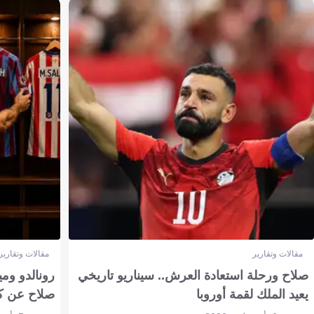
مقالات وتقارير
مقالات وتقارير
صلاح ورحلة استعادة العرش.. سيناريو تاريخي
رونالدو وم
يعيد الملك لقمة أوروبا
صلاح عن ك