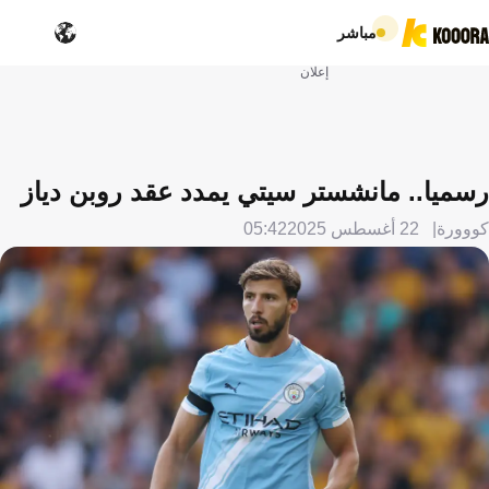
مباشر
إعلان
رسميا.. مانشستر سيتي يمدد عقد روبن دياز
كووورة
22 أغسطس 2025
05:42