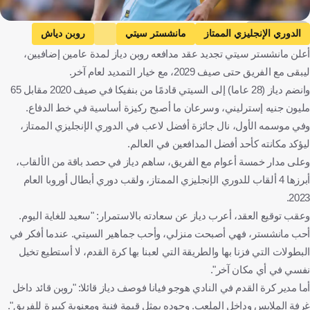
Getty Images
الدوري الإنجليزي الممتاز
مانشستر سيتي
روبن دياش
أعلن مانشستر سيتي تجديد عقد مدافعه روبن دياز لمدة عامين إضافيين،
إنجلترا
البرتغال
كرة قدم
ليبقى مع الفريق حتى صيف 2029، مع خيار التمديد لعام آخر.
وانضم دياز (28 عاما) إلى السيتي قادمًا من بنفيكا في صيف 2020 مقابل 65
مليون جنيه إسترليني، وسرعان ما أصبح ركيزة أساسية في خط الدفاع.
وفي موسمه الأول، نال جائزة أفضل لاعب في الدوري الإنجليزي الممتاز،
ليؤكد مكانته كأحد أفضل المدافعين في العالم.
وعلى مدار خمسة أعوام مع الفريق، ساهم دياز في حصد باقة من الألقاب،
أبرزها 4 ألقاب للدوري الإنجليزي الممتاز، ولقب دوري أبطال أوروبا العام
2023.
وعقب توقيع العقد، أعرب دياز عن سعادته بالاستمرار: "سعيد للغاية اليوم.
أحب مانشستر، فهي أصبحت منزلي، وأحب جماهير السيتي. عندما أفكر في
البطولات التي فزنا بها والطريقة التي لعبنا بها كرة القدم، لا أستطيع تخيل
نفسي في أي مكان آخر".
أما مدير كرة القدم في النادي هوجو فيانا فوصف دياز قائلا: "روبن قائد داخل
غرفة الملابس وداخل الملعب. وجوده يمثل قيمة فنية ومعنوية كبيرة للفريق".