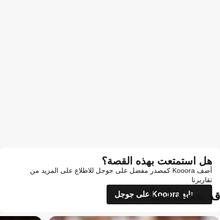
هل استمتعت بهذه القصة؟
أضف Kooora كمصدر مفضل على جوجل للاطلاع على المزيد من
تقاريرنا
قد يعجبك أيضاً
تابع Kooora على جوجل