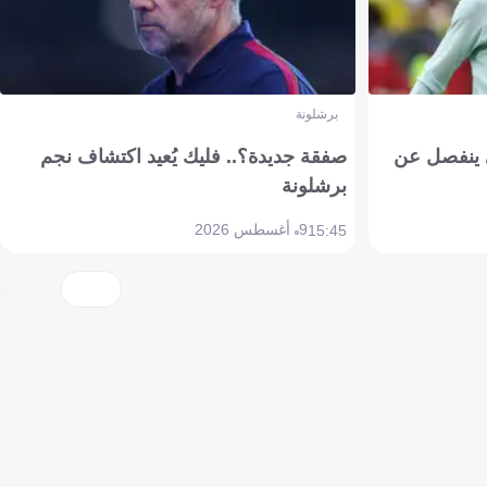
برشلونة
ي ينفصل عن
صفقة جديدة؟.. فليك يُعيد اكتشاف نجم
برشلونة
9 أغسطس 2026
15:45