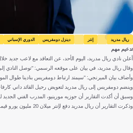
Getty Images
ريال مدريد
إنتر
دينزل دومفريس
الدوري الإسباني
تدعيم مهم
أعلن نادي ريال مدريد، اليوم الأحد، عن التعاقد مع لاعب جديد خلا
وقال ريال مدريد، في بيان على موقعه الرسمي: "توصل النادي إلى 
وأضاف بيان الميرنجي: "سيمتد ارتباط دومفريس بنادينا طوال المواسم الأربعة 
وينضم دومفريس إلى ريال مدريد لتعويض رحيل القائد داني كارفاخ
وسبق أن أكدت التقارير أن جوزيه مورينيو، المدرب الفني الجديد
وذكرت التقارير أن ريال مدريد دفع لإنتر ميلان 20 مليون يورو قيمة الشرط الجزائي نظير الحصول على توقيع الظهير الهولندي.