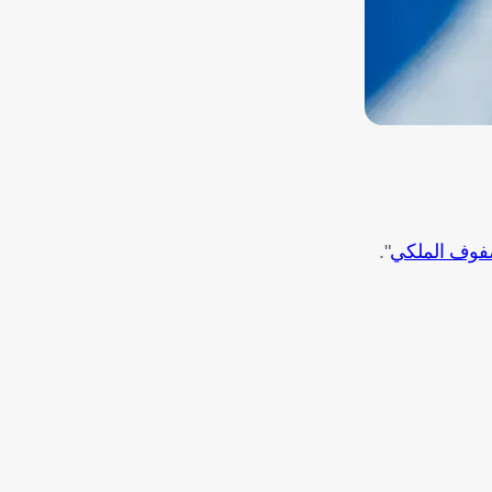
فوف الملكي
".