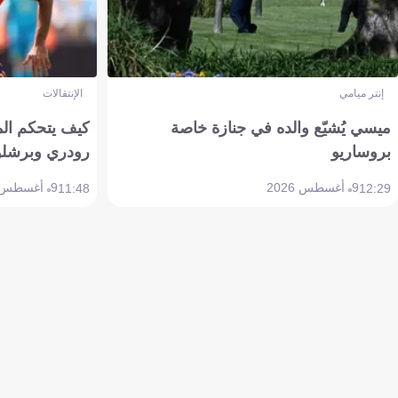
إنتر ميامي
الإنتقالات
ميسي يُشيّع والده في جنازة خاصة
كيف يتحكم ال
بروساريو
رودري وبرشلو
9 أغسطس 2026
9 أغسطس 2026
11:48
12:29