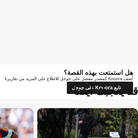
هل استمتعت بهذه القصة؟
أضف Kooora كمصدر مفضل على جوجل للاطلاع على المزيد من تقاريرنا
قد يعجبك أيضاً
تابع Kooora على جوجل