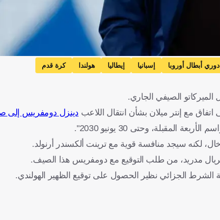
دوري أبطال أوروبا
إسبانيا
إيطاليا
هولندا
كرة قدم
ل الميركاتو الصيفي الجاري.
اتفاق مع إنتر ميلان بشأن انتقال اللاعب
دينزل دومفريس إلى ص
المقبلة، وحتى 30 يونيو 2030".
ال، لكنه سيجد منافسة قوية مع ترينت ألكسندر أرنولد.
 لريال مدريد، من طلب التوقيع مع دومفريس هذا الصيف.