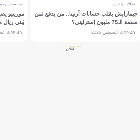
مقالات وتقارير
فينيسيوس جون
جيمارايش يقلب حسابات أرتيتا.. من يدفع ثمن
مورينيو يض
صفقة الـ75 مليون إسترليني؟
يُبنى ريال 
8 أغسطس 2026
8 أغسطس 2026
05:49
09:40
إعلان