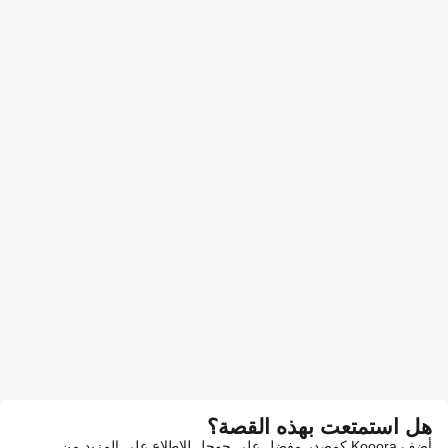
هل استمتعت بهذه القصة؟
أضف Kooora كمصدر مفضل على جوجل للاطلاع على المزيد من