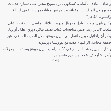
وأضاف النادي الألماني: "سيكون بايرن ميونخ مجبرا على خسارة خدمات
جيريرو في المباريات المقبلة، بعد أن تبين معاناته من إصابة في أربطة
وكبسولة الكاحل".
وكان بايرن ميونخ، تعادل مع ريال مدريد، الثلاثاء الماضي، بنتيجة 2-2 على
ملعب "أليانز أرينا، ضمن منافسات ذهاب نصف نهائي دوري أبطال أوروبا.
يذكر أن رافائيل جيريرو انتقل إلى بايرن ميونخ، خلال الصيف الماضي، عبر
صفقة مجانية، إثر انتهاء عقده مع بوروسيا دورتموند.
وشارك جيريرو هذا الموسم في 28 مباراة مع بايرن ميونخ بمختلف البطولات
وأحرز 3 أهداف وقدم تمريرتين حاسمتين.
إعلان