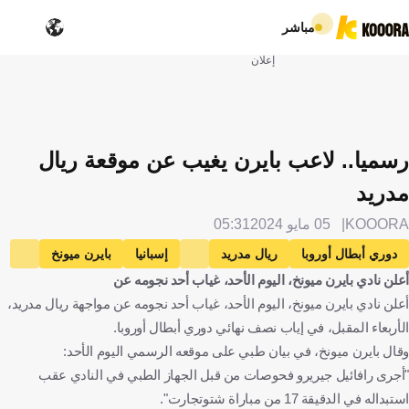
مباشر
إعلان
رسميا.. لاعب بايرن يغيب عن موقعة ريال
مدريد
KOOORA
05 مايو 2024
05:31
دوري أبطال أوروبا
ريال مدريد
إسبانيا
بايرن ميونخ
أعلن نادي بايرن ميونخ، اليوم الأحد، غياب أحد نجومه عن
ألمانيا
رافائيل جوريرو
البرتغال
كرة قدم
أعلن نادي بايرن ميونخ، اليوم الأحد، غياب أحد نجومه عن مواجهة ريال مدريد،
الأربعاء المقبل، في إياب نصف نهائي دوري أبطال أوروبا.
وقال بايرن ميونخ، في بيان طبي على موقعه الرسمي اليوم الأحد:
"أجرى رافائيل جيريرو فحوصات من قبل الجهاز الطبي في النادي عقب
استبداله في الدقيقة 17 من مباراة شتوتجارت".