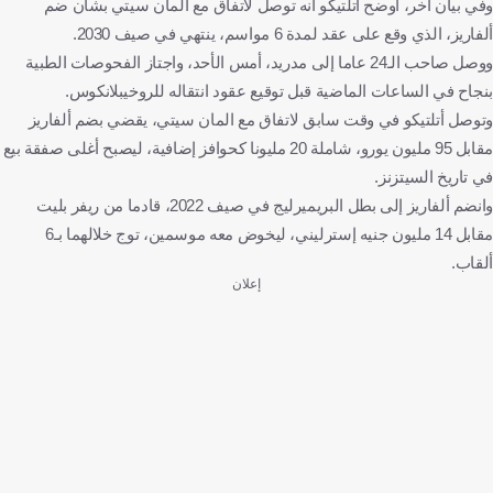
وفي بيان آخر، أوضح أتلتيكو أنه توصل لاتفاق مع المان سيتي بشأن ضم
ألفاريز، الذي وقع على عقد لمدة 6 مواسم، ينتهي في صيف 2030.
ووصل صاحب الـ24 عاما إلى مدريد، أمس الأحد، واجتاز الفحوصات الطبية
بنجاح في الساعات الماضية قبل توقيع عقود انتقاله للروخيبلانكوس.
وتوصل أتلتيكو في وقت سابق لاتفاق مع المان سيتي، يقضي بضم ألفاريز
مقابل 95 مليون يورو، شاملة 20 مليونا كحوافز إضافية، ليصبح أغلى صفقة بيع
في تاريخ السيتزنز.
وانضم ألفاريز إلى بطل البريميرليج في صيف 2022، قادما من ريفر بليت
مقابل 14 مليون جنيه إسترليني، ليخوض معه موسمين، توج خلالهما بـ6
ألقاب.
إعلان