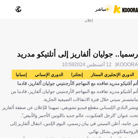
مباشر
إعلان
رسميا.. جوليان ألفاريز إلى أتلتيكو مدريد
KOOORA
12 أغسطس 2024
10:59
الدوري الإنجليزي الممتاز
إنجلترا
الدوري الإسباني
إسبانيا
أتم أتلتيكو مدريد تعاقده مع المهاجم الأرجنتيني جوليان ألفاريز، قادما
مانشستر سيتي
أتلتيكو مدريد
خوليان ألفاريز
أتم أتلتيكو مدريد تعاقده مع المهاجم الأرجنتيني جوليان ألفاريز، قادما من
الأرجنتين
الإنتقالات
كرة قدم
مانشستر سيتي خلال فترة الانتقالات الصيفية الجارية.
ونشر النادي الإسباني مقطع فيديو تشويقي، تمهيدا للإعلان عن صفقة ألفاريز
تحت عنوان "الرجل العنكبوت، عالم جديد باللونين الأحمر والأبيض".
من جانبه، أعلن السيتي في بيان رسمي، اليوم الإثنين، انتقال ألفاريز إلى
الروخيبلانكوس بشكل نهائي.