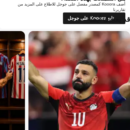
أضف Kooora كمصدر مفضل على جوجل للاطلاع على المزيد من
تقاريرنا
قد يعجبك أيضاً
تابع Kooora على جوجل