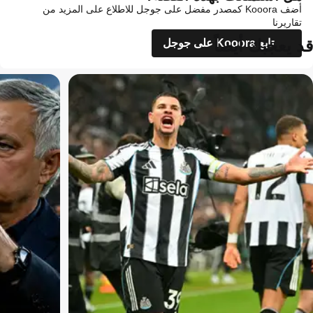
أضف Kooora كمصدر مفضل على جوجل للاطلاع على المزيد من
تقاريرنا
قد يعجبك أيضاً
تابع Kooora على جوجل