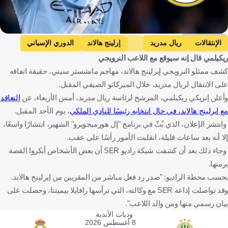
Getty Images
الإنتقالات
ريال مدريد
إرلينج هالاند
الدوري الإسباني
ريكيلمي قال إنه سيوقع مع اللاعب النرويجي
الدوري الإنجليزي الممتاز
مانشستر سيتي
إسبانيا
النرويج
كشف ممثلو النرويجي إيرلينج هالاند، مهاجم مانشستر سيتي، حقيقة اتفاقه
إنجلترا
كرة قدم
على الانتقال لريال مدريد، خلال الميركاتو الصيفي المقبل.
وأعلن إنريكي ريكيلمي، المرشح لرئاسة ريال مدريد، أمس الأربعاء، عن
التعاقد
مع إيرلينج هالاند، في حال انتخابه رئيسًا للنادي الملكي
، يوم الأحد المقبل.
وانتشر الإعلان، الذي بُثّ في برنامج "إل هورميجويرو" الشهير، انتشارًا واسعًا،
إلا أنه بعد ساعات قليلة، انقلبت الأمور رأسًا على عقب.
وجاء ذلك بعد أن كشفت شبكة راديو SER أن بعض الأشخاص أنكروا القصة
برمتها.
بحسب محطة الراديو: "صدر رد فعل مباشر من المقربين من إيرلينج هالاند.
وقد تواصلت إذاعة SER مع وكالته، التي ترأسها رافايلا بيمينتا، وحصلت على
بيان رسمي منها ومن والد اللاعب".
وديات الأندية
8 أغسطس 2026