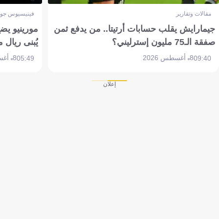
مقالات وتقارير
فينيسيوس جون
جيمارايش يقلب حسابات أرتيتا.. من يدفع ثمن
مورينيو يض
صفقة الـ75 مليون إسترليني؟
يُبنى ريال 
8 أغسطس 2026
8 أغسطس 2026
05:49
09:40
إعلان