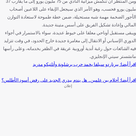
ومن المنتظر أن تنكمش ميزانية النادي من 75 مليون يورو إلى ما يقارب 37
مليون يورو فحسب، وهو الأمر الذي سيجعل الإبقاء على اللاعبين أصحاب
الأجور الضخمة مهمة شبه مستحيلة، ضمن خطة طموحة لاستعادة التوازن
المالي وإعادة تشكيل الفريق على أسس متينة جديدة.
ويبقى مستقبل أوناحي معلقا على خيوط عديدة، سواء بالاستمرار في أجواء
الدوري الإسباني أو الانتقال إلى مغامرة جديدة خارج الحدود، في وقت تتزايد
فيه الشائعات حول رغبة أندية أوروبية عريقة في الظفر بخدماته، وعلى رأسها
مانشستر سيتي الإنجليزي.
اقرأ أيضا: بيرناردو سيلفا يخمد حرب برشلونة وأتلتيكو مدريد
اقرأ أيضا: أحلام بين علمين.. هل يندم بيدري الجديد على رفض أسود الأطلس؟
إعلان