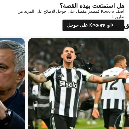
هل استمتعت بهذه القصة؟
أضف Kooora كمصدر مفضل على جوجل للاطلاع على المزيد من
تقاريرنا
قد يعجبك أيضاً
تابع Kooora على جوجل