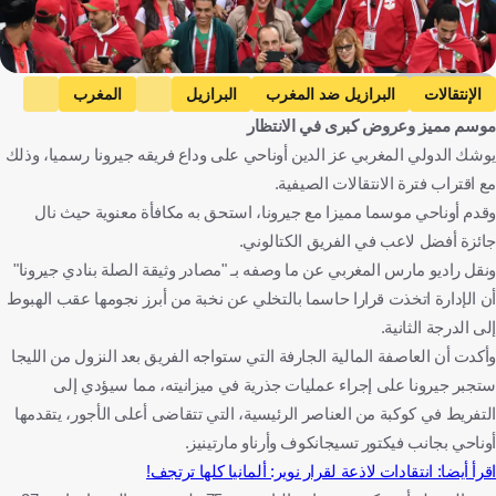
Getty Images
الإنتقالات
البرازيل ضد المغرب
البرازيل
المغرب
موسم مميز وعروض كبرى في الانتظار
كأس العالم
المغرب ضد النرويج
النرويج
المباريات الودية
يوشك الدولي المغربي عز الدين أوناحي على وداع فريقه جيرونا رسميا، وذلك
عز الدين أوناحي
البرازيل
المغرب
الولايات المتحدة
النرويج
مع اقتراب فترة الانتقالات الصيفية.
كرة قدم
وقدم أوناحي موسما مميزا مع جيرونا، استحق به مكافأة معنوية حيث نال
جائزة أفضل لاعب في الفريق الكتالوني.
ونقل راديو مارس المغربي عن ما وصفه بـ "مصادر وثيقة الصلة بنادي جيرونا"
أن الإدارة اتخذت قرارا حاسما بالتخلي عن نخبة من أبرز نجومها عقب الهبوط
إلى الدرجة الثانية.
وأكدت أن العاصفة المالية الجارفة التي ستواجه الفريق بعد النزول من الليجا
ستجبر جيرونا على إجراء عمليات جذرية في ميزانيته، مما سيؤدي إلى
التفريط في كوكبة من العناصر الرئيسية، التي تتقاضى أعلى الأجور، يتقدمها
أوناحي بجانب فيكتور تسيجانكوف وأرناو مارتينيز.
اقرأ أيضا: انتقادات لاذعة لقرار نوير: ألمانيا كلها ترتجف!