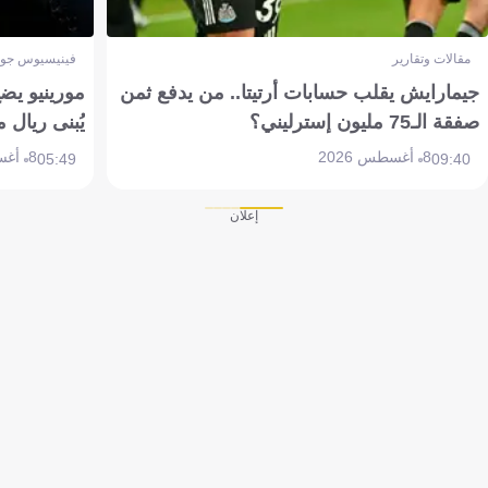
مقالات وتقارير
فينيسيوس جون
جيمارايش يقلب حسابات أرتيتا.. من يدفع ثمن
مورينيو يض
صفقة الـ75 مليون إسترليني؟
يُبنى ريال 
8 أغسطس 2026
8 أغسطس 2026
05:49
09:40
إعلان