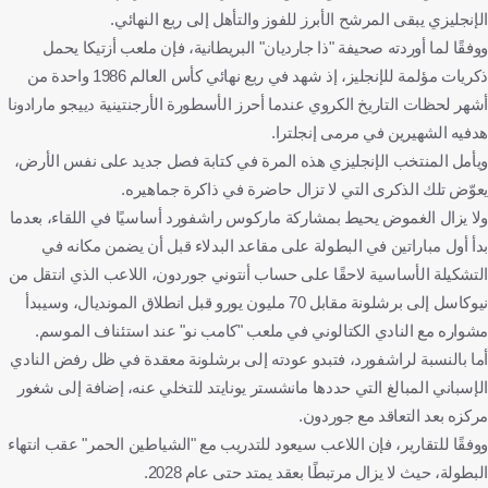
الإنجليزي يبقى المرشح الأبرز للفوز والتأهل إلى ربع النهائي.
ووفقًا لما أوردته صحيفة "ذا جارديان" البريطانية، فإن ملعب أزتيكا يحمل
ذكريات مؤلمة للإنجليز، إذ شهد في ربع نهائي كأس العالم 1986 واحدة من
أشهر لحظات التاريخ الكروي عندما أحرز الأسطورة الأرجنتينية دييجو مارادونا
هدفيه الشهيرين في مرمى إنجلترا.
ويأمل المنتخب الإنجليزي هذه المرة في كتابة فصل جديد على نفس الأرض،
يعوّض تلك الذكرى التي لا تزال حاضرة في ذاكرة جماهيره.
ولا يزال الغموض يحيط بمشاركة ماركوس راشفورد أساسيًا في اللقاء، بعدما
بدأ أول مباراتين في البطولة على مقاعد البدلاء قبل أن يضمن مكانه في
التشكيلة الأساسية لاحقًا على حساب أنتوني جوردون، اللاعب الذي انتقل من
نيوكاسل إلى برشلونة مقابل 70 مليون يورو قبل انطلاق المونديال، وسيبدأ
مشواره مع النادي الكتالوني في ملعب "كامب نو" عند استئناف الموسم.
أما بالنسبة لراشفورد، فتبدو عودته إلى برشلونة معقدة في ظل رفض النادي
الإسباني المبالغ التي حددها مانشستر يونايتد للتخلي عنه، إضافة إلى شغور
مركزه بعد التعاقد مع جوردون.
ووفقًا للتقارير، فإن اللاعب سيعود للتدريب مع "الشياطين الحمر" عقب انتهاء
البطولة، حيث لا يزال مرتبطًا بعقد يمتد حتى عام 2028.