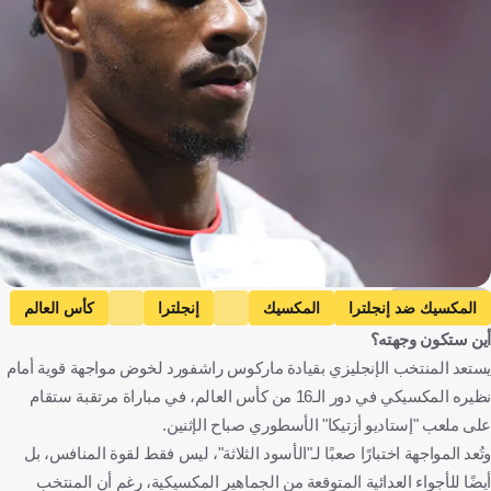
Getty Images
المكسيك ضد إنجلترا
المكسيك
إنجلترا
كأس العالم
أين ستكون وجهته؟
ماركوس راشفورد
برشلونة
المكسيك
إنجلترا
إسبانيا
يستعد المنتخب الإنجليزي بقيادة ماركوس راشفورد لخوض مواجهة قوية أمام
كرة قدم
نظيره المكسيكي في دور الـ16 من كأس العالم، في مباراة مرتقبة ستقام
على ملعب "إستاديو أزتيكا" الأسطوري صباح الإثنين.
وتُعد المواجهة اختبارًا صعبًا لـ"الأسود الثلاثة"، ليس فقط لقوة المنافس، بل
أيضًا للأجواء العدائية المتوقعة من الجماهير المكسيكية، رغم أن المنتخب