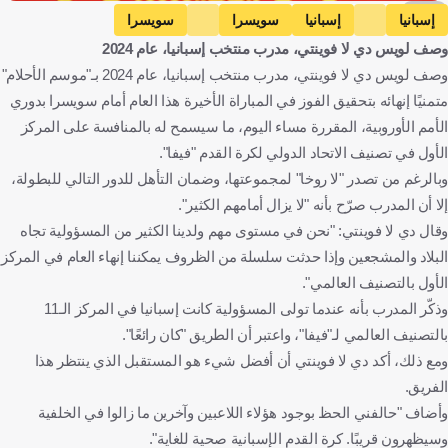
EPA
إسبانيا
إسبانيا
سويسرا
سويسرا
وصف لويس دي لا فوينتي، مدرب منتخب إسبانيا، عام 2024
لويس دي لا فوينتي
كرة قدم
وصف لويس دي لا فوينتي، مدرب منتخب إسبانيا، عام 2024 بـ"موسم الأحلام"
متمنيًا إنهائه بتحقيق الفوز في المباراة الأخيرة هذا العام أمام سويسرا بدوري
الأمم الأوروبية، المقررة مساء اليوم، ما سيسمح له بالمنافسة على المركز
الأول في تصنيف الاتحاد الدولي لكرة القدم "فيفا".
وبالرغم من تصدر "لا روخا" لمجموعتها، وضمان التأهل للدور التالي للبطولة،
إلا أن المدرب صرّح بأنه "لا يزال أمامهم الكثير".
وقال دي لا فوينتي: "نحن في مستوى مهم ولدينا الكثير من المسؤولية تجاه
البلاد والمشجعين وإذا حدثت سلسلة من الظروف يمكننا إنهاء العام في المركز
الأول بالتصنيف العالمي".
وذكّر المدرب بأنه عندما تولى المسؤولية كانت إسبانيا في المركز الـ11
بالتصنيف العالمي لـ"فيفا"، واعتبر أن الطريق "كان رائعًا".
ومع ذلك، أكد دي لا فوينتي أن أفضل شيء هو المستقبل الذي ينتظر هذا
الفريق.
وأضاف "حالفني الحظ بوجود هؤلاء اللاعبين وآخرين ما زالوا في الخلفية
وسيظهرون قريبًا. كرة القدم الإسبانية صحية للغاية".