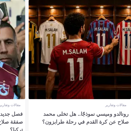
مقالات وتقارير
مقالات وتقارير
رونالدو وميسي نموذجًا.. هل تخلى محمد
فصل جديد بم
صلاح عن كرة القدم في رحلة طرابزون؟
صفقة صلاح
تركيا؟