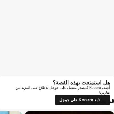
هل استمتعت بهذه القصة؟
أضف Kooora كمصدر مفضل على جوجل للاطلاع على المزيد من
تقاريرنا
قد يعجبك أيضاً
تابع Kooora على جوجل