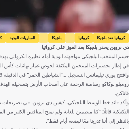
Getty Images
كرواتيا ضد بلجيكا
كرواتيا
بلجيكا
المباريات الودية
كي
دي بروين يحذر بلجيكا بعد الفوز على كرواتيا
حسم المنتخب البلجيكي مواجهته الودية أمام نظيره الكرواتي بهد
في إطار تحضيرات المنتخبين المكثفة لخوض غمار نهائيات كأس العالم 6
فاناكن.
وأكد قائد خط الوسط البلجيكي، كيفين دي بروين، في تصريحات تلف
التكتيكية قائلًا: "كنا منظمين للغاية ولم نمنح المنافس الكثير من ا
بالنظر إلى أننا تدربنا معًا لبضعة أيام فقط".