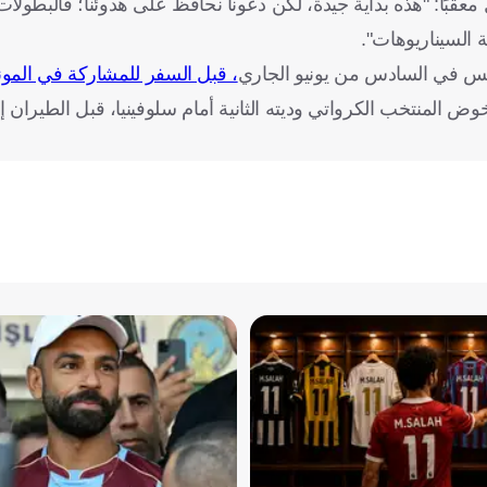
معقبًا: "هذه بداية جيدة، لكن دعونا نحافظ على هدوئنا؛ فالبطولا
 السيناريوهات".
ونس في السادس من يونيو الجاري
، قبل السفر للمشاركة في المو
يخوض المنتخب الكرواتي وديته الثانية أمام سلوفينيا، قبل الطيران إ