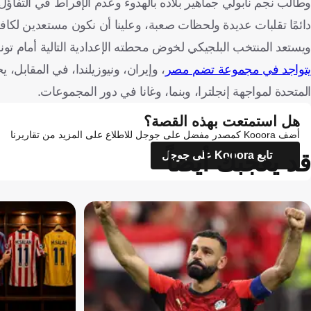
وطالب نجم نابولي جماهير بلاده بالهدوء وعدم الإفراط في التفاؤل 
دائمًا تقلبات عديدة ولحظات صعبة، وعلينا أن نكون مستعدين لكافة
ويستعد المنتخب البلجيكي لخوض محطته الإعدادية التالية أمام ت
يتواجد في مجموعة تضم مصر
، وإيران، ونيوزيلندا، في المقابل، 
المتحدة لمواجهة إنجلترا، وبنما، وغانا في دور المجموعات.
هل استمتعت بهذه القصة؟
أضف Kooora كمصدر مفضل على جوجل للاطلاع على المزيد من تقاريرنا
قد يعجبك أيضاً
تابع Kooora على جوجل