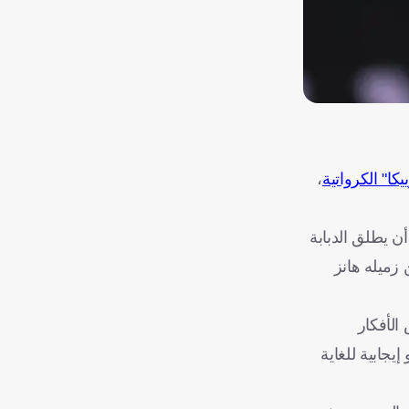
يكا" الكرواتية
،
لشباك، قبل أن يطلق الدبابة
+6) مستغلًا تمريرة حاسمة من زميله هانز
الأفكار
يجابية للغاية