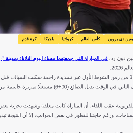
فين دي بروين
كأس العالم
كرواتيا
بلجيكا
كرة قدم
فين دون رد،
في المباراة التي جمعتهما مساء اليوم الثلاثاء بمدينة "ري
202.
وافتتح يوري تيليمانس التسجيل لـ "الشياطين الحمر" في الدقيقة 38 من زمن الشوط الأول عبر تسديدة زاحفة سكنت ا
روميلو لوكاكو رصاصة الرحمة على أصحاب الأرض بتسجيله الهدف الثاني في الوقت بديل الضائع (90
زيونية عقب اللقاء، أن المباراة كانت مغلقة وشهدت تجربة بعض 
لمساحات، ورغم حاجتنا للتطور في بعض الجوانب، إلا أن النتيجة تبدو إ