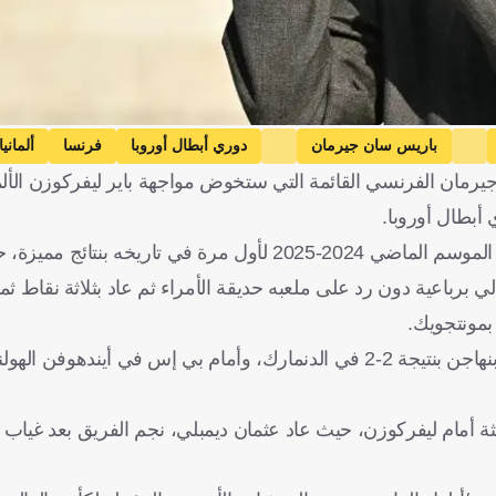
باريس سان جيرمان
دوري أبطال أوروبا
فرنسا
ألمانيا
رمان الفرنسي القائمة التي ستخوض مواجهة باير ليفركوزن الألماني
أبطال أوروبا.
بدأ النادي الباريسي حملة الدفاع عن اللقب القاري الذي حققه في الموسم الماضي 2024-2025 لأول مرة في تا
الانتا الإيطالي برباعية دون رد على ملعبه حديقة الأمراء ثم عاد بثلاثة نقاط
 21 لاعبا لمباراة الجولة الثالثة أمام ليفركوزن، حيث عاد عثمان ديمبلي، نجم الفريق بعد غ