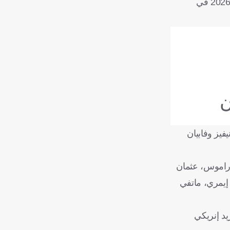
أصيب ديمبلي خلال مواجهة منتخب فرنسا أمام أوكرانيا يوم 5 سبتمبر/أيلول الماضي ضمن التصفيات الأوروبية المؤهلة لكأس العالم 2026 في
ن
سط جواو نيفيز وفابيان
 راموس، عثمان
 إيمري، ماتفي
يد إنريكي