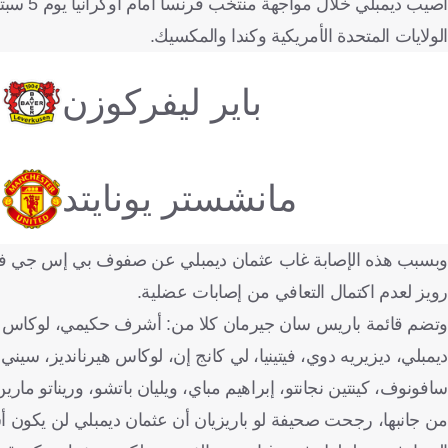
الولايات المتحدة الأمريكية وكندا والمكسيك.
باير ليفركوزن
مانشستر يونايتد
رويز لعدم اكتمال التعافي من إصابات عضلية.
وتضم قائمة باريس سان جيرمان كلا من: أشرف حكيمي، لوكاس بيرال
ديمبلي، ديزيريه دوي، فيتينيا، لي كانج إن، لوكاس هيرنانديز، سيني
سافونوف، كينتين نجانتو، إبراهيم مباي، ويليان باتشو، وريناتو مارين
من جانبها، رجحت صحيفة لو باريزيان أن عثمان ديمبلي لن يكون أسا