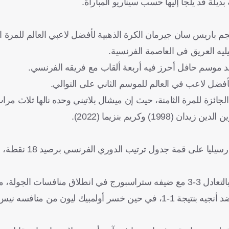
يلة قد يلجأ إليها حسب سيناريو المباراة.
لي نجم باريس سان جيرمان الكرة الذهبية لأفضل لاعبي العالم للمرة ال
يه العريق في العاصمة الفرنسية.
 بعد موسم حافل أحرز فيه أربعة ألقاب مع فريقه الفرنسي.
أفضل لاعب في العالم للموسم الثاني على التوالي.
بعد فوزه الكاسح على فريق لوهافر بنتيجة 6-2 استح
من ناحية أخرى، اكتفى فريق باريس سان جيرمان "حامل اللقب" بالتعادل 3-3 مع ضيفه ستراسبورج في انطلاق م