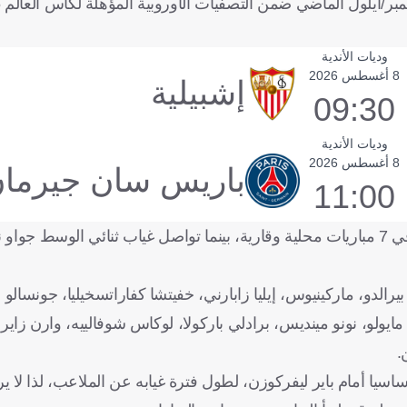
وديات الأندية
8 أغسطس 2026
إشبيلية
09:30
وديات الأندية
8 أغسطس 2026
باريس سان جيرما
11:00
وبسبب هذه الإصابة غاب عثمان ديمبلي عن صفوف بي إس جي في 7 مباريات محلية وقارية، بينما تواصل غياب ثنائي الو
دو، ماركينيوس، إيليا زابارني، خفيتشا كفاراتسخيليا، جونسالو
 مايولو، نونو مينديس، برادلي باركولا، لوكاس شوفالييه، وارن زاير
.
سيا أمام باير ليفركوزن، لطول فترة غيابه عن الملاعب، لذا لا ير