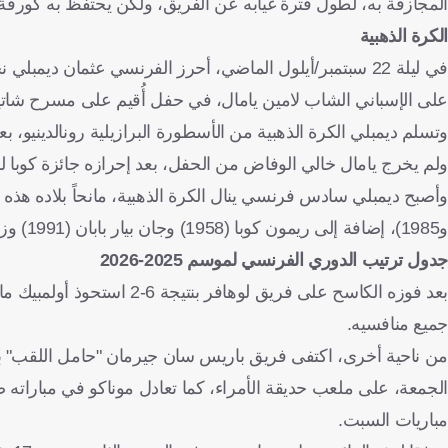
المجازفة به، لطول فترة غيابه عن الفريق، ولكن يحتفظ به كورقة بد
الكرة الذهبية
في ليلة 22 سبتمبر/أيلول الماضي، أحرز الفرنسي عثمان ديمب
على الإسباني الشاب لامين يامال، في حفل أُقيم على مسرح شاتيل
وتسلم ديمبلي الكرة الذهبية من الأسطورة البرازيلية رونالدينيو،
ولم يخرج يامال خالي الوفاض من الحفل، بعد إحرازه جائزة كوبا ل
و1985)، إضافة إلى ريمون كوبا (1958) وجان بيار بابان (1991) وزين الدين زيدان (1998) وكريم بنزيما (2022).
جدول ترتيب الدوري الفرنسي لموسم 2025-2026
جميع منافسيه.
مباريات السبت.