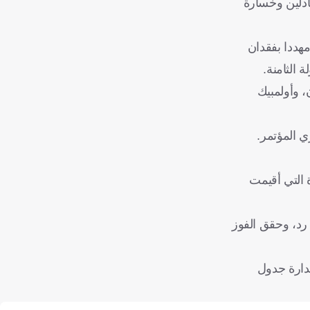
ا، مقابل تعادلين وخسارة
بينما يبقى موناكو مهددا بفقدان
 وأولمبيك
 المؤتمر.
اة التي أقيمت
لوز بنتيجة (6-3)، وهزم لانس بثنائية دون رد، وحقق الفوز
) في حديقة الأمراء، ليفقد صدارة جدول