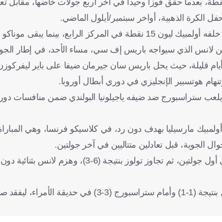
ا لهذه النتائج، يحل بي إس جي في المرتبة الثانية برصيد 17 نقطة، بعدما حقق فوزا وحيدا في آخر أربع جولات خاضه
ل الكرة الذهبية، أواخر سبتمبر/أيلول الماضي.
وفي المركز الثالث يحل فريق ستراسبورج برصيد 16 نقطة، ومن خلفه أولمبيك ليون 15 نقطة في المركز الرابع، 
يام قليلة، حيث يحل باريس سان جيرمان ضيفا على باير ليفركوزن،
نهام هوتسبير الإنجليزي في دوري أبطال أوروبا.
يلعب ستراسبورج ضد ضيفه ياجيلونيا البولندي ضمن منافسات دوري
ام غريمه أولمبيك مارسيليا بهدف دون رد، في كلاسيكو فرنسا، وهي المبار
وفاز باريس سان جيرمان على نانت وأنجيه بنتيجة واحدة (1-0) في أول جولتين، ثم تجاوز تو
وقبل التوقف الدولي تعادل العملاق الباريسي خارج ملعبه أمام ليل بنتيجة (1-1) وأمام ستراسبورج (3-3