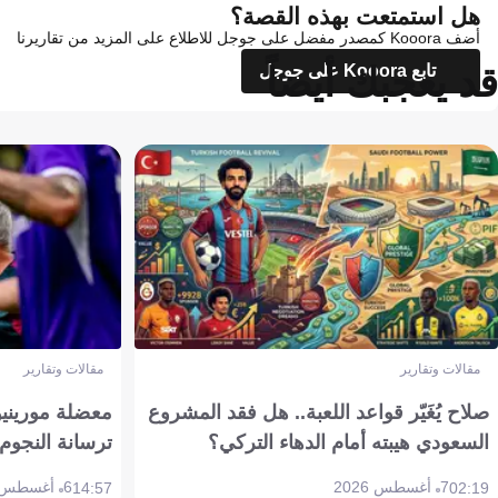
هل استمتعت بهذه القصة؟
أضف Kooora كمصدر مفضل على جوجل للاطلاع على المزيد من تقاريرنا
قد يعجبك أيضاً
تابع Kooora على جوجل
مقالات وتقارير
مقالات وتقارير
صلاح يُغَيّر قواعد اللعبة.. هل فقد المشروع
معضلة مورينيو 
السعودي هيبته أمام الدهاء التركي؟
ترسانة النجوم 
7 أغسطس 2026
6 أغسطس 2026
14:57
02:19