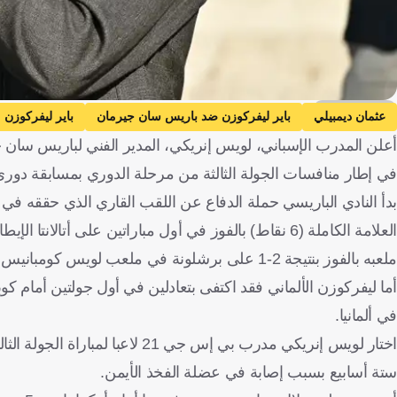
Getty Images
عثمان ديمبيلي
باير ليفركوزن ضد باريس سان جيرمان
باير ليفركوزن
أعلن المدرب الإسباني، لويس إنريكي، المدير الفني لباريس سان جي
في إطار منافسات الجولة الثالثة من مرحلة الدوري بمسابقة دوري 
العلامة الكاملة (6 نقاط) بالفوز في أول مباراتين على أت
ملعبه بالفوز بنتيجة 2-1 على برشلونة في ملعب لويس كومبانيس بمونتجويك.
في ألمانيا.
اختار لويس إنريكي مدرب بي إس جي
ستة أسابيع بسبب إصابة في عضلة الفخذ الأيمن.