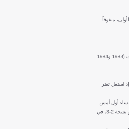
أولى، متفوقاً
وأصبح ديمبلي سادس فرنسي ينال الكرة الذهبية، مانحاً بلاده هذه الجائزة للمرة الثامنة، حيث إن ميشال بلاتيني وحده نالها ثلاث مرات (1983 و1984
وذ أولمبيك مارسيليا على قمة جدول ترتيب الدوري الفرنسي برصيد 18 نقطة، إذ استغل تعثر
نافسات الجولة، مساء أول أمس
الجمعة، على ملعب حديقة الأمراء، كما تعادل موناكو في مباراته ضد أنجيه بنتيجة 1-1، في حين خسر أولمبيك ليون من منافسه نيس بنتيجة 2-3، في