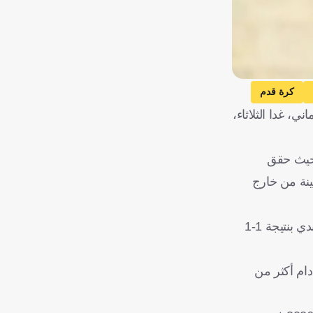
كرة قدم
، غدا الثلاثاء،
ريخه بنتائج مميزة، حيث حقق
 ثمينة من خارج
أما ليفركوزن الألماني فقد اكتفى بتعادلين في أول جولتين أمام كوبنهاجن بنتيجة 2-2 في الدنمارك، وأمام بي إس في أيندهوفن الهولندي بنتيجة 1-1
ياب دام أكثر من