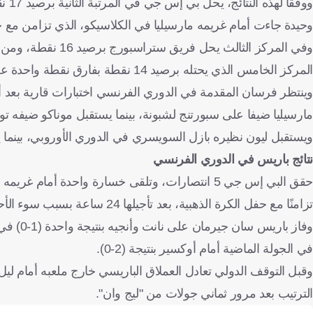
ووفق
وحيدة جاءت أمام غريمه مارسيليا في الكلاسيكو، الذي تزامن مع حف
المركز الخامس الذي يحتله برصيد 14 نقطة بفارق نقطة واحدة عن لانس الذي سيواجه باريس إف سي، مساء الأحد، في إطار الجولة الثامنة.
وينتظر فرسان المقدمة في الدوري الفرنسي اختبارات قارية بعد أ
مارسيليا ضيفا على سبورتنج لشبونة، بينما يستقبل موناكو ضيفه توت
ويستقبل ليون نظيره بازل السويسري في الدوري الأوروبي، بينما 
نتائج باريس في الدوري الفرنسي
حقق البي إس جي 5 انتصارات، وتلقى خسارة واحدة أم
تزامنًا مع حفل الكرة الذهبية، بعد تأجيلها 24 ساعة بسبب سوء الأحوال الجوية، قبل تعادلين متتاليين في آخر جولتين.
في الجولة الماضية أمام أوكسير بنتيجة (2-0).
الترتيب بعد مرور ثماني جولات من "ليج وان".