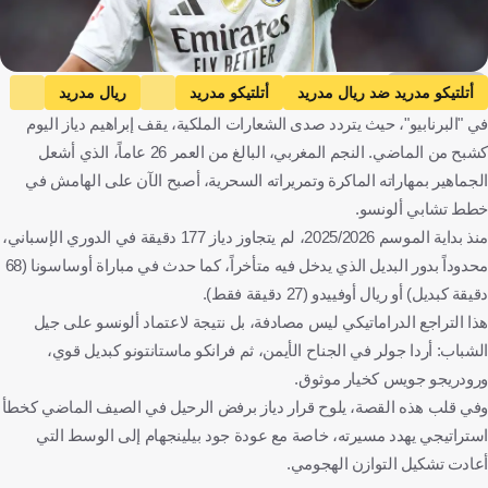
Getty Images
أتلتيكو مدريد ضد ريال مدريد
أتلتيكو مدريد
ريال مدريد
في "البرنابيو"، حيث يتردد صدى الشعارات الملكية، يقف إبراهيم دياز اليوم
الدوري الإسباني
براهيم دياز
جود بيلينجهام
فرانكو ماستانتونو
كشبح من الماضي. النجم المغربي، البالغ من العمر 26 عاماً، الذي أشعل
أردا جولر
إسبانيا
المغرب
إنجلترا
كرة قدم
الجماهير بمهاراته الماكرة وتمريراته السحرية، أصبح الآن على الهامش في
خطط تشابي ألونسو.
منذ بداية الموسم 2025/2026، لم يتجاوز دياز 177 دقيقة في الدوري الإسباني،
محدوداً بدور البديل الذي يدخل فيه متأخراً، كما حدث في مباراة أوساسونا (68
دقيقة كبديل) أو ريال أوفييدو (27 دقيقة فقط).
هذا التراجع الدراماتيكي ليس مصادفة، بل نتيجة لاعتماد ألونسو على جيل
الشباب: أردا جولر في الجناح الأيمن، ثم فرانكو ماستانتونو كبديل قوي،
ورودريجو جويس كخيار موثوق.
وفي قلب هذه القصة، يلوح قرار دياز برفض الرحيل في الصيف الماضي كخطأ
استراتيجي يهدد مسيرته، خاصة مع عودة جود بيلينجهام إلى الوسط التي
أعادت تشكيل التوازن الهجومي.