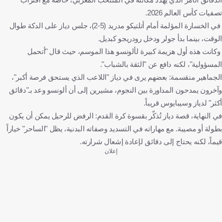
تصفيات كأس العالم 2026.
في الخسارة المؤلمة أمام أتلتيكو مدريد (5-2)، جلس دياز على الدكة طوال
الوقت، بينما بدأ جولر ودخل رودريجو كبديل.
وكانت هذه أول هزيمة كبيرة لألونسو هذا الموسم، حيث قال "أتحمل
المسؤولية"، لكنه دافع عن "الثقة بالشباب".
الجماهير منقسمة: بعضهم يرى في دياز "اللاعب الذي يستحق فرصة أكبر"،
وآخرون يمدحون المداورة بين النجوم، مشيرين إلى أن ألونسو وعد بـ"دقائق
أكثر" لدياز وسيبايوس قريباً.
في النهاية، قصة دياز تُذكّر بقسوة كرة القدم: الرفض للرحيل يمكن أن يكون
بطولة أو مصيبة. مع مهاراته في التسديد وصفاته البدنية، يظل "الساحر" خياراً
قيماً، لكنه يحتاج إلى دقائق لإعادة إشعال شرارته.
إعلان