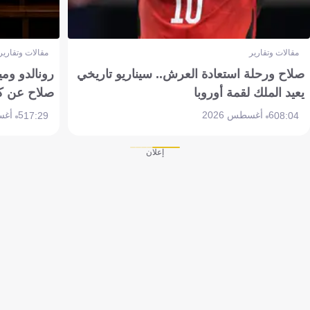
مقالات وتقارير
مقالات وتقارير
صلاح ورحلة استعادة العرش.. سيناريو تاريخي
رونالدو وم
يعيد الملك لقمة أوروبا
صلاح عن ك
6 أغسطس 2026
5 أغسطس 2026
17:29
08:04
إعلان