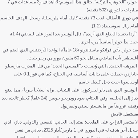
جولر، "الجوهرة التركية"، يتألق هذا الموسم: 3 أهداف و3 مساعدات في 7
مباريات بالدوري (502 دقيقة).
في دوري الأبطال، لعب 73 دقيقة كاملة أمام مارسيليا، وسجل الهدف الحاسم
أمام ريال سوسييداد (2-1).
"أردا يجسد الإبداع الذي أريده"، قال ألونسو بعد الفوز على ليفانتي (4-1)،
حيث بدأ جولر أساسياً مرة أخرى.
بعد جولر، يأتي فرانكو ماستانتونو (18 عاماً)، الواعد الأرجنتيني الذي انضم في
أغسطس/أب الماضي مقابل نحو 60 مليون يورو من ريفر بليت.
الموهبة الجديدة، التي وُصفت بـ"الميسي الجديد" من قبل المدرب مارسيلو
جاياردو، حصلت على بدايات أساسية في الجناح، كما في فوز 1-0 على
أوساسونا حيث دخل كبديل حاسم.
ألونسو، الذي بنى باير ليفركوزن على الشباب، يراه "سلاحاً سرياً"، مما يدفع
دياز إلى الخلفية. وفي الختام، يعود رودريجو جويس (24 عاماً) كخيار ثالث، بعد
رفضه عروضاً من مانشستر سيتي وليفربول.
مستقبل غامض
لا يقتصر التراجع على الملعب؛ يمتد إلى الجانب النفسي والدولي. دياز، الذي
سجل آخر هدف له في الدوري في 1 مارس/أذار 2025، يعاني من نقص
الدقائق الأمر الذي يهدد مكانته في المنتخب المغربي، خاصة مع اقتراب