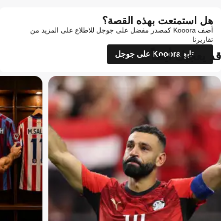
هل استمتعت بهذه القصة؟
أضف Kooora كمصدر مفضل على جوجل للاطلاع على المزيد من
تقاريرنا
قد يعجبك أيضاً
تابع Kooora على جوجل