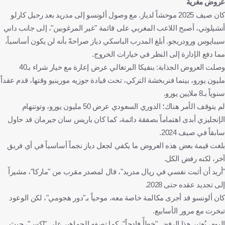
عروض مغرية
كان صيف 2025 موحشاً لدياز. مع وصول ألونسو إلى مدريد بعد رحيل كارلو
أنشيلوتي، أصبح اللاعب المغربي على قائمة "غير المرغوبين"، إلى جانب داني
سيبايوس ورودريجو. أبلغ المدرب الباسكي دياز صراحةً بأنه لن يكون أساسياً،
مما دفع الإدارة إلى النظر في خيارات الخروج.
وصلت العروض الجذابة: بنفيكا البرتغالي عرض إعارة مع خيار شراء بـ40
مليون يورو، بينما فنربخشة التركي، تحت قيادة جوزيه مورينيو وقتها، قدم عقداً
سنوياً بـ8 ملايين يورو.
لم يتوقف الأمر هناك؛ الدوري السعودي عرض 50 مليون يورو، وتوتنهام
الإنجليزي أبدى اهتماماً بصفقة دائمة، كما كان باريس سان جيرمان قد حاول
سابقاً في صيف 2024.
بلغت قيمة بعض هذه العروض ما يكفي لجعل دياز نجماً أساسياً في أي فريق
آخر، لكنه رفض الكل.
"أريد أن أثبت نفسي في ريال مدريد"، قال لمصدر مقرب من "ماركا"، مشيراً
إلى تجديد عقده حتى 2028.
كان ألونسو قد أجرى مكالمة خاصة معه، موحياً بـ"دور هجومي"، لكن الوعود
تبخرت مع مرور الأسابيع.
اليوم، يُعتبر هذا الرفض "خطأً فادحاً"، كما تصفه الجماهير على "إكس"، حيث