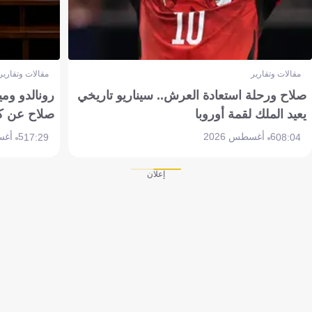
مقالات وتقارير
مقالات وتقارير
صلاح ورحلة استعادة العرش.. سيناريو تاريخي
رونالدو وم
يعيد الملك لقمة أوروبا
صلاح عن ك
6 أغسطس 2026
5 أغسطس 2026
17:29
08:04
إعلان