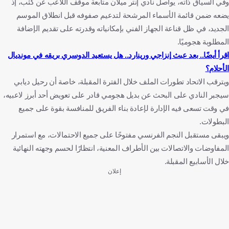
وفي السياق ذاته، يواصل نادي إنتر ميلان متابعة موقف اللاعب عن كثب، إذ
يضعه ضمن قائمة الأسماء المرشحة لتدعيم صفوفه قبل انطلاق الموسم
الجديد، في ظل قناعة الجهاز الفني بإمكانياته وقدرته على تقديم الإضافة
المطلوبة هجوميًا.
اقرأ أيضًا.. بعد عبث إنزاجي ورينارد.. هل يستعيد الدوسري بريقه في مونديال
الأحلام؟
ويترقب الاتحاد تطورات الملف خلال الفترة المقبلة، خاصة أن رحيل ديابي
سيجبر النادي على البحث عن بديل هجومي قادر على تعويض أحد أبرز لاعبيه،
في وقت تسعى فيه الإدارة لإعادة بناء الفريق للمنافسة بقوة على جميع
البطولات.
ويبقى مستقبل النجم الفرنسي مفتوحًا على جميع الاحتمالات، مع استمرار
المفاوضات والاتصالات بين الأطراف المعنية، انتظارًا لحسم وجهته النهائية
خلال الأسابيع المقبلة.
إعلان