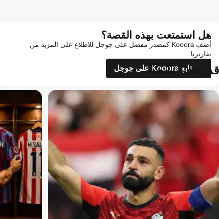
هل استمتعت بهذه القصة؟
أضف Kooora كمصدر مفضل على جوجل للاطلاع على المزيد من
تقاريرنا
قد يعجبك أيضاً
تابع Kooora على جوجل