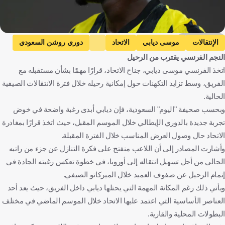
Getty Images
الإنتقالات
موسى ديابي
الاتحاد
دوري روشن السعودي
النجم الفرنسي يقترب من الرحيل
فرنسا
المملكة العربية السعودية
كرة قدم
اتخذ الفرنسي موسى ديابي، جناح الاتحاد، قرارًا مهمًا بشأن مستقبله مع
الفريق، وسط تزايد التكهنات حول إمكانية رحيله خلال فترة الانتقالات الصيفية
الحالية.
وبحسب صحيفة "اليوم" السعودية، فإن ديابي أبدى رغبة واضحة في خوض
تجربة جديدة بالدوري الإيطالي خلال الموسم المقبل، حيث اتخذ قرارًا بمغادرة
الاتحاد حال وصول العرض المناسب خلال الفترة المقبلة.
وأشارت المصادر إلى أن اللاعب منفتح على فكرة التنازل عن جزء من راتبه
الحالي من أجل تسهيل انتقاله إلى أوروبا، في خطوة تعكس رغبته الجادة في
إتمام الرحيل عن صفوف العميد خلال الميركاتو الصيفي.
ويأتي ذلك رغم المكانة المهمة التي يحتلها ديابي داخل الفريق، حيث يعد أحد
العناصر الأساسية التي اعتمد عليها الاتحاد خلال الموسم الماضي في مختلف
البطولات المحلية والقارية.