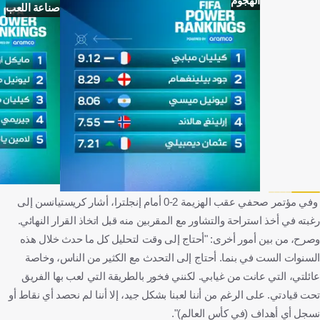
الهجوم
صناعة اللعب
وفي مؤتمر صحفي عقب الهزيمة 2-0 أمام إنجلترا، أشار كريستيانسن إلى
رغبته في أخذ استراحة والتشاور مع المقربين منه قبل اتخاذ القرار النهائي.
وصرح، من بين أمور أخرى: "أحتاج إلى وقت لتحليل كل ما حدث خلال هذه
السنوات الست في بنما. أحتاج إلى التحدث مع الكثير من الناس، وخاصة
عائلتي، التي عانت من غيابي. لكنني فخور بالطريقة التي لعب بها الفريق
تحت قيادتي. على الرغم من أننا لعبنا بشكل جيد، إلا أننا لم نحصد أي نقاط أو
نسجل أي أهداف (في كأس العالم)".