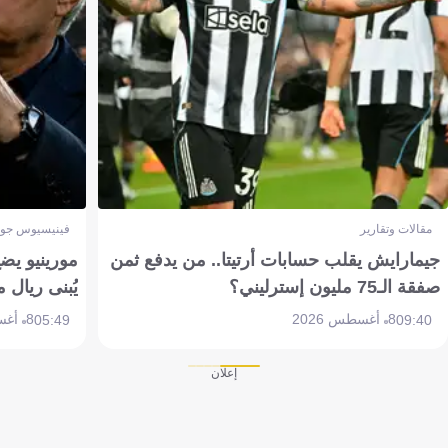
مقالات وتقارير
فينيسيوس جون
جيمارايش يقلب حسابات أرتيتا.. من يدفع ثمن
مورينيو يض
صفقة الـ75 مليون إسترليني؟
يُبنى ريال 
8 أغسطس 2026
8 أغسطس 2026
05:49
09:40
إعلان