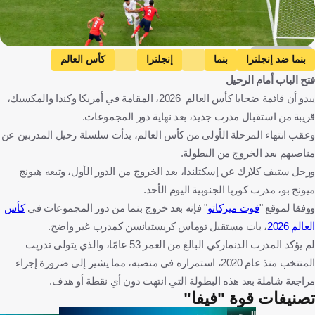
Getty Images
بنما ضد إنجلترا
بنما
إنجلترا
كأس العالم
فتح الباب أمام الرحيل
توماس كريستيانسن
بنما
إنجلترا
الولايات المتحدة
إسبانيا
يبدو أن قائمة ضحايا كأس العالم 2026، المقامة في أمريكا وكندا والمكسيك،
كرة قدم
قريبة من استقبال مدرب جديد، بعد نهاية دور المجموعات.
وعقب انتهاء المرحلة الأولى من كأس العالم، بدأت سلسلة رحيل المدربين عن
مناصبهم بعد الخروج من البطولة.
ورحل ستيف كلارك عن إسكتلندا، بعد الخروج من الدور الأول، وتبعه هيونج
ميونج بو، مدرب كوريا الجنوبية اليوم الأحد.
ووفقا لموقع "
فوت ميركاتو
" فإنه بعد خروج بنما من دور المجموعات في
كأس
العالم 2026
، بات مستقبل توماس كريستيانسن كمدرب غير واضح.
لم يؤكد المدرب الدنماركي البالغ من العمر 53 عامًا، والذي يتولى تدريب
المنتخب منذ عام 2020، استمراره في منصبه، مما يشير إلى ضرورة إجراء
مراجعة شاملة بعد هذه البطولة التي انتهت دون أي نقطة أو هدف.
تصنيفات قوة "فيفا"