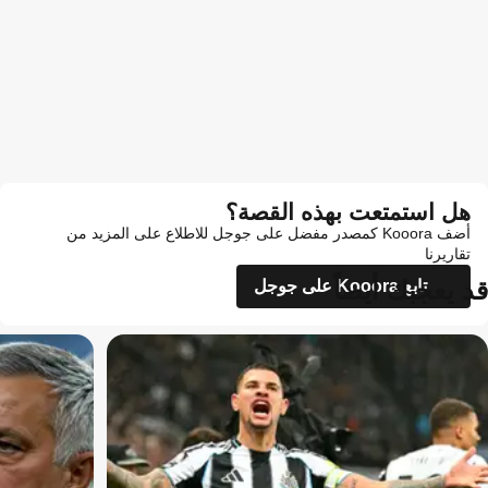
هل استمتعت بهذه القصة؟
أضف Kooora كمصدر مفضل على جوجل للاطلاع على المزيد من
تقاريرنا
قد يعجبك أيضاً
تابع Kooora على جوجل