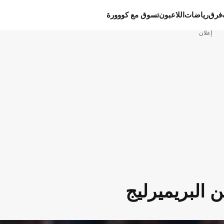
فرق
رياضات
اللاعبون
تسوق مع كووورة
إعلان
 البريميرليج