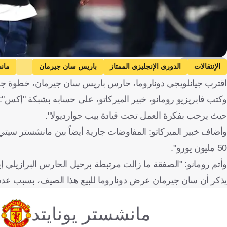
Getty Images
الإنتقالات
الدوري الإنجليزي الممتاز
باريس سان جيرمان
مان
اقترب جيانلويجي دوناروما، حارس باريس سان جيرمان، خطوة جديد
وكتب فابريزيو رومانو، خبير الميركاتو، على حسابه بشبكة "إكس
حيث يرحب بفكرة العمل تحت قيادة بيب جوارديولا".
وأضاف خبير الميركاتو: المفاوضات جارية أيضاً بين مانشستر سيت
50 مليون يورو".
وأتم رومانو: "الصفقة ما زالت مرتبطة برحيل الحارس البرازيلي إ
يذكر أن سان جيرمان عرض دوناروما للبيع هذا الصيف، بسبب عدم ا
مانشستر يونايتد