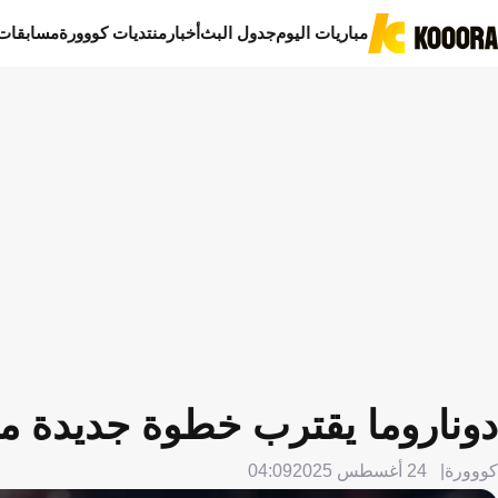
مباريات اليوم
جدول البث
أخبار
منتديات كووورة
مسابقات
دوناروما يقترب خطوة جديدة من
كووورة
24 أغسطس 2025
04:09