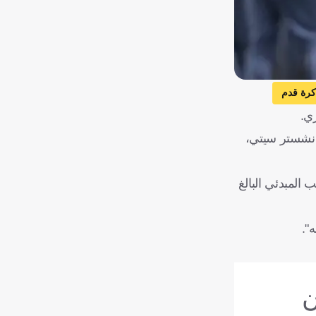
كرة قدم
ي.
انشستر سيتي،
المبدئي البالغ
".
ن