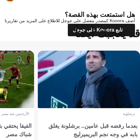
هل استمتعت بهذه القصة؟
أضف Kooora كمصدر مفضل على جوجل للاطلاع على المزيد من تقاريرنا
قد يعجبك أيضاً
تابع Kooora على جوجل
برشلونة
الأرجنتين ضد مصر
بعدما رفضه قبل عامين.. برشلونة يغلق
الفيفا يحتفي بث
بابه في وجه نجم البريميرليج
شباك مصر