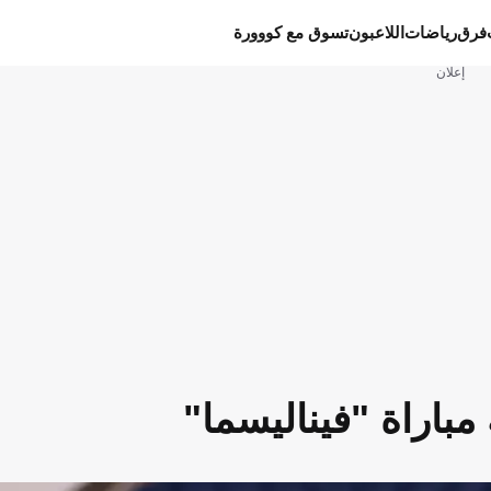
فرق
رياضات
اللاعبون
تسوق مع كووورة
إعلان
باراة "فيناليسما"