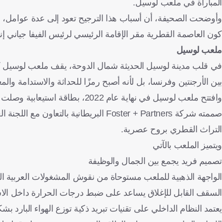
المباراة في ملعب لوسيل.
وأوضحت الصحيفة، أن أسباب هذا الترجيح تعود إلى عدة عوامل، هي
كون العاصمة القطرية مقر الإقامة الرئيسي لرئيس الفيفا جياني إنفا
ملعب لوسيل
بين الأرجنتين وفرنسا، بل لأنه أصبح رمزًا للحداثة والاستدامة والم
وافتتح ملعب لوسيل في نهاية عام 2022، بطاقة استيعابية وصلت إلى 88 ألف متفرج، ليكون أكبر ملعب في قطر ومركزًا لأهم لحظات المونديال.
صممته شركة Foster + Partners البريطانية
التراث القطري بروح عصرية.
ويتميز الملعب بالآتي
تصميم فريد يجمع بين الجمال والوظيفة
الواجهة الذهبية للملعب مستوحاة من نقوش المشغولات العربية ال
السقف القابل للإغلاق يساعد على ضبط درجات الحرارة داخل الاس
يعتمد النظام الداخلي على تقنيات تبريد ذكية توزع الهواء البارد ب