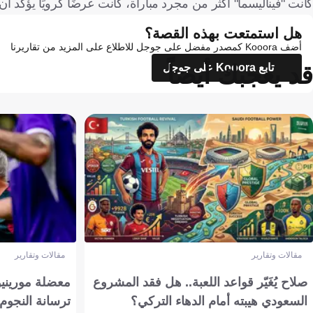
كانت "فيناليسما" أكثر من مجرد مباراة، كانت عرضًا كرويًا يؤكد أن 
هل استمتعت بهذه القصة؟
أضف Kooora كمصدر مفضل على جوجل للاطلاع على المزيد من تقاريرنا
قد يعجبك أيضاً
تابع Kooora على جوجل
مقالات وتقارير
مقالات وتقارير
صلاح يُغَيّر قواعد اللعبة.. هل فقد المشروع
معضلة مورينيو 
السعودي هيبته أمام الدهاء التركي؟
ترسانة النجوم 