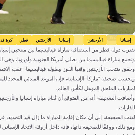
Getty Images
إسبانيا
الأرجنتين
إسبانيا
الأرجنتين
قطر
كرة قد
تقترب دولة قطر من استضافة مباراة فيناليسيما بين منتخبي إسبانيا و
وتجمع مباراة فيناليسيما بين بطلي أمريكا الجنوبية وأوروبا، وهي التي أقيمت لأول مرة في عام 2022
وحقق منتخب الأرجنتين وقتها الفوز ببطولة فيناليسيما، عقب الانتصار ع
وبحسب صحيفة "ماركا" الإسبانية، فإن الموعد المبدئي المحدد للمب
لمباريات الملحق المؤهل لكأس العالم.
للقارات.
لفتت الصحيفة، إلى أن مكان إقامة المباراة ما زال قيد التحديد،
ومع ذلك، ووفقًا للصحيفة ذاتها، فإنه داخل أروقة الاتحاد الإسباني ل