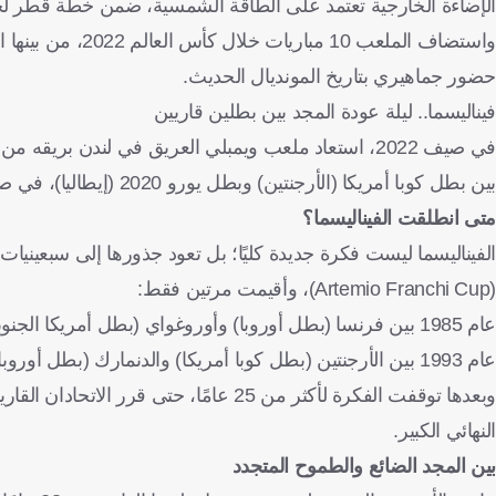
الإضاءة الخارجية تعتمد على الطاقة الشمسية، ضمن خطة قطر لجع
حضور جماهيري بتاريخ المونديال الحديث.
فيناليسما.. ليلة عودة المجد بين بطلين قاريين
في صيف 2022، استعاد ملعب ويمبلي العريق في لندن ب
بين بطل كوبا أمريكا (الأرجنتين) وبطل يورو 2020 (إيطاليا)، في صدام كروي يربط بين قارتين ويعيد ذكريات "كأس القارات" بصيغة جديدة.
متى انطلقت الفيناليسما؟
الفيناليسما ليست فكرة جديدة كليًا؛ بل تعود جذورها إلى سبعيني
(Artemio Franchi Cup)، وأقيمت مرتين فقط:
عام 1985 بين فرنسا (بطل أوروبا) وأوروغواي (بطل أمريكا الجنوبية)
عام 1993 بين الأرجنتين (بطل كوبا أمريكا) والدنمارك (بطل أوروبا)
النهائي الكبير.
بين المجد الضائع والطموح المتجدد