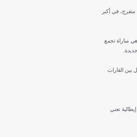
ل كأس العالم 2022، من بينها النهائي الأسطوري بين الأرجنتين وفرنسا، وحضره أكثر من 88 ألف متفرج، في أكبر
هي مباراة تجمع
 بين القارات
يناليسما"، وهي كلمة إيطالية تعني