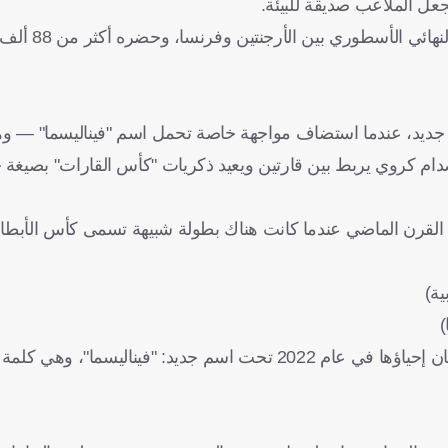
ل الملاعب صديقة للبيئة.
واستضاف الملعب 10 مباريات خلا
ريقه من جديد، عندما استضاف مواجهة خاصة تحمل اسم "فيناليسما" — و
ات القرن الماضي عندما كانت هناك بطولة شبيهة تسمى كأس الأبطال
وبعدها توقفت الفكرة لأكثر من 25 عامًا، حتى قرر الاتحادان القاريان إحياؤها في عام 2022 تحت اسم جديد: "ف