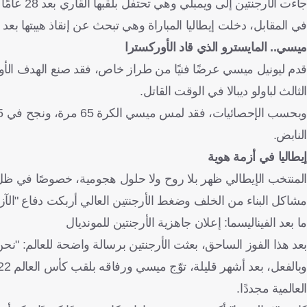
جاءت الأرجنتين إلى ويمبلي وهي تحتفل بلقبها القاري بعد 28 عامًا من الصيام، بقيادة ليونيل ميسي الذي حرر نفسه من لعنة النهائيات.
في المقابل، دخلت إيطاليا المباراة وهي تبحث عن إنقاذ هيبتها بعد فشلها في التأهل إلى كأس ال
ميسي.. المايسترو الذي قاد الأوركسترا
قدم ليونيل ميسي عرضًا فنيًا من طراز خاص، فقد صنع الهدف الأول 
الثالث لباولو ديبالا في الوقت القاتل.
النابض.
إيطاليا في أزمة هوية
المنتخب الإيطالي ظهر بلا روح ولا حلول هجومية، خصوصًا في ظ
مشاكل البناء من الخلف وضغط الأرجنتين العالي أربكت دفاع "الآزوري"، الذي خسر الكرة في 
ما بعد الفيناليسما: إعلان جاهزية الأرجنتين للمونديال
بعد هذا الفوز الساحق، بعثت الأرجنتين برسالة واضحة للعالم: "نحن
العالمية مجددًا.