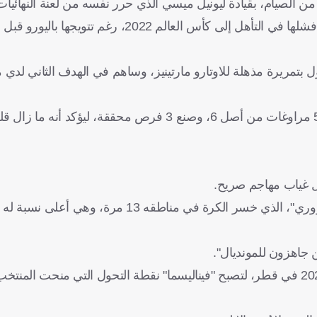
عالم 2022، رغم تتويجها باليورو قبل أشهر قليلة.
بتمريرة مذهلة للاوتارو مارتينيز، وساهم في الهدف الثاني لدي م
وبحسب الإحصائيات، فقد لمس ميسي الكرة 65 مرة، ونجح في 5 مراوغات من أصل 6، وصنع 3 فرص 
ل غياب مهاجم صريح.
مناطقه 13 مرة، وهي أعلى نسبة له منذ يورو 2020.
 جاهزون للمونديال".
وبالفعل، بعد أشهر قليلة، توّج ميسي ورفاقه بلقب كأس العالم 2022 في قطر، لتصبح "فيناليسما" نقطة التحول التي م