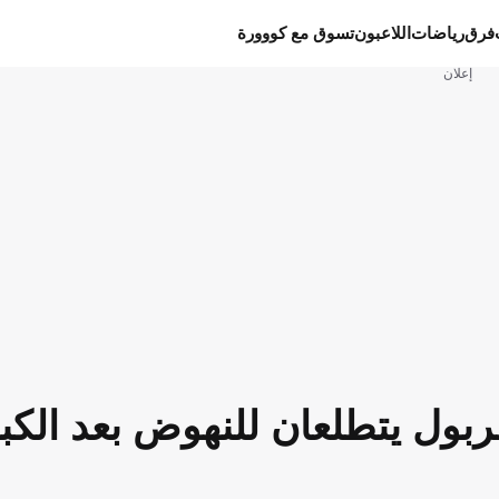
فرق
رياضات
اللاعبون
تسوق مع كووورة
إعلان
فربول يتطلعان للنهوض بعد الكب