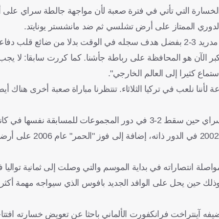
 الخسارة التي تأتي في فترة صعبة لأن مواجهة جالطة سراي على
الدوري الممتاز على أرض تشلسي ثم ضد مانشستر يونايتد.
وبدأ ليفربول مشواره في المسابقة القارية بفوز شاق على أتلتيكو مدريد 3-2 بفضل هدف سجله في الوقت بدلا من ضائ
أكبر الآن هو المحافظة على رباطة جأشنا. كما كررت سابقا: لا يجب
ستماع كثيرا إلى العالم الخارجي".
أننا نلعب في تركيا الثلاثاء. تنتظرنا مباراة صعبة أخرى هناك أيضا
ويأمل ليفربول ألا يتكرر سيناريو زيارته الأخيرة إلى معقل جالطة سراي حين سقط 2-3 في دور المجموعات للمسابقة
اصلة انتصاراته في بداية الموسم والتي وصلت إلى ثمانية تواليا 
ذلك حين يحل على الوافد الجديد بافوس الذي سيواجه مهمة أكث
ضيفه آينتراخت فرانكفورت الألماني باحثا عن تعويض خسارته افتتاح