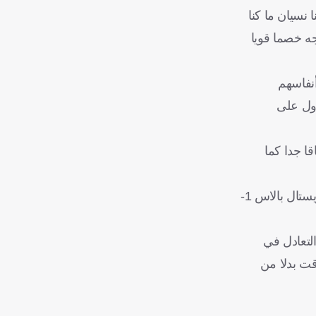
 نسيان ما كنا
جه خصما قويا
أنفاسهم
أول على
سية، سيكون الامتحان شاقا جدا كما
على غرار العملاق الملكي، يسعى ليفربول إلى استعادة التوازن بعد الهزيمة القاتلة التي تلقاها السبت في الدوري على يد مضيفه كريستال بالاس 1-
لتعادل في
وقت بدلا من