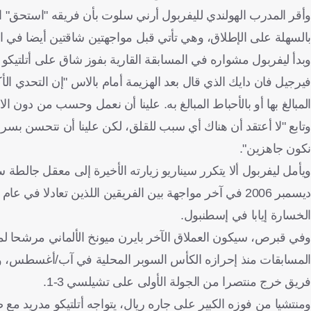
وأقر المدرب الهولندي لليفربول أرني سلوت بأن فريقه "استحق"
بالسهلة على الإطلاق، وهي تأتي قبل مواجهتين شاقتين أيضا في 
فيرجيل فان دايك الذي قال بعد الهزيمة أمام بالاس "إن التحدي ال
المبالغ بها أو بالأحباط المبالغ به. علينا أن نعمل وحسب من دون الا
وتابع "لا أعتقد أن هناك أي سبب للقلق، لكن علينا أن نتحسن بسرعة ل
نكون جاهزين".
الخسارة إيابا في إسطنبول.
وفي قبرص، سيكون العملاق الآخر بايرن ميونخ الألماني مرشحا لمو
المسابقات منذ إحرازه الكأس السوبر المحلية في آب/أغسطس، و
فريق خرج منتصرا من الجولة الأولى على تشيلسي 3-1.
ومنتشيا من فوزه الكبير على جاره ريال، يتواجه أتلتيكو مدريد مع 