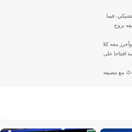
، حين يستضيف سلافيا براغ التشيكي، فيما
 0-4 من خلال الفوز على ضيفه بروج
المدرب البرتغالي جوزيه مورينيو إلى ملعب فريقه السابق تشيلسي الذي أشرف عليه بين 2004 و2007 ثم بين 2013 و2015 وأحرز معه كلا
 افتتاحا على
وفي مباراتين أخريين، يتواجه الجريحان أياكس ومارسيليا على أرض الأخير، وتوتنهام الإنجليزي، الفائز افتتاحا على فياريال الإسباني 1-0، مع مضيفه