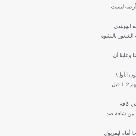
 أرضه ليست
ع قلب دفاعه الهولندي
 الشعور بالنشوة
 وعلينا أن
 نفسها في كانون الأول/
ديسمبر 2006 في آخر مواجهة بين الفريقين اللذين تعادلا في عام 2002 في الدور ذاته، إضافة إلى فوز "الحمر" عام 2006 على أرضهم 2-1 قبل
في كافة
ر من شاقة ضد
ا أمام ليفربول