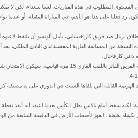
لى المستوى المطلوب في هذه المباريات. لسنا سعداء، لكن لا يمكننا
ون رد فعلنا على هذا هو الأهم، في المباراة المقبلة، أو عندما نوا
إطلاق لريال ضد فريق كازاخستاني، يأمل ألونسو أن يلتقط لاعبوه 
ذه النسخة من المسابقة القارية المفضلة لدى النادي الملكي، بعد 
بالنسبة لكايرات الذي احتفل لاعبوه عندما أوقعتهم القرعة بمواجهة الفريق الفائز باللقب القاري 15 مرة قيا
ة، لكنه سقط أمام بالاس بطل الكأس بعدما اعتقد أنه أنقذ نقطة ا
صدمه إدي نكيتياه بخطف الفوز لأصحاب الأرض في الدقيقة السابعة من ال