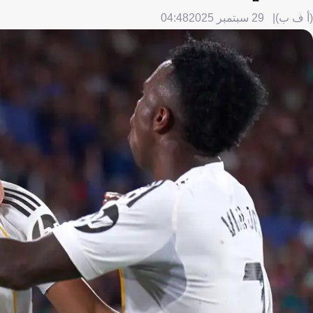
(أ ف ب)
29 سبتمبر 2025
04:48