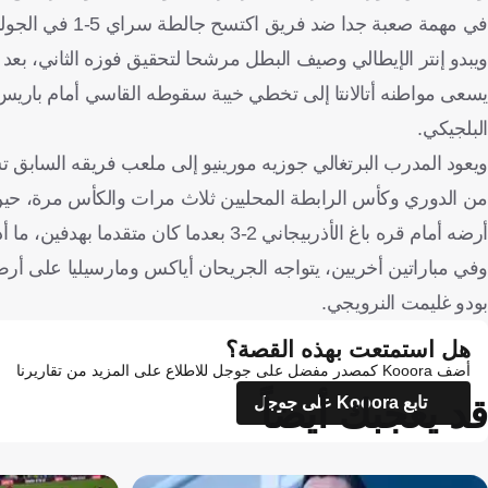
في مهمة صعبة جدا ضد فريق اكتسح جالطة سراي 5-1 في الجولة الأولى.
البلجيكي.
من الدوري وكأس الرابطة المحليين ثلاث مرات والكأس مرة، حين يق
أرضه أمام قره باغ الأذربيجاني 2-3 بعدما كان متقدما بهدفين، ما أدى إلى إقالة برونو لاجي والاستعانة بمورينيو.
بودو غليمت النرويجي.
هل استمتعت بهذه القصة؟
أضف Kooora كمصدر مفضل على جوجل للاطلاع على المزيد من تقاريرنا
قد يعجبك أيضاً
تابع Kooora على جوجل