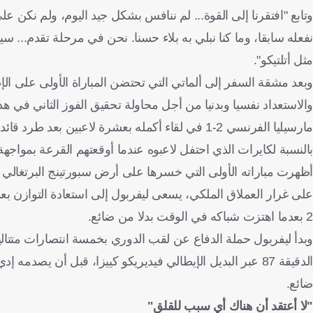
وتابع "افتقرنا إلى القوة... لم ننافس بشكل جيد اليوم، ولم نكن ع
نفعله سابقا، وما كنا نبلي به بلاء حسنا. نحن في مرحلة تقدم... سيك
مثل أتلتيكو".
وبعد مشقة السفر إلى ألماتي التي تحتضن المباراة الأولى على ال
والاستعداد نفسيا وبدنيا من أجل محاولة تحقيق الفوز الثاني في ه
مارسيليا الفرنسي 2-1 في لقاء أكمله بعشرة لاعبين بعد طرد قائده داني كارفاخال.
أظهرت مباراته الأولى التي خسرها على أرض سبورتينج البرتغالي 1-4.
2 بعدما اهتزت شباكه في الوقت بدلا من ضائع.
وبدأ ليفربول حملة الدفاع عن لقب الدوري بخمسة انتصارات متتالي
الدقيقة 87 عبر البديل الإيطالي فيديريكو كييزا، قبل أن ي
ضائع.
"لا أعتقد أن هناك أي سبب للقلق"