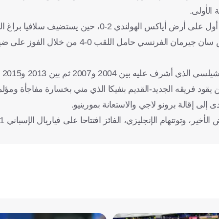
ويبدو إنتر الإيطالي وصيف البطل مرشحا لتحقيق فوزه الثاني، بعد أول على أرض أياكس الهولندي 2-0
يسعى مواطنه أتالانتا إلى تخطي خيبة سقوطه القاسي أمام باريس سان جيرمان الفرنسي حامل اللقب
ويعود 
ود فريقه الجديد-القديم بنفيكا الذي مني بخسارة مفاجأة ومؤلمة