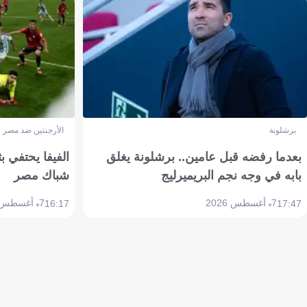
برشلونة
الأرجنتين ضد مصر
بعدما رفضه قبل عامين.. برشلونة يغلق
الفيفا يحتفي بث
بابه في وجه نجم البريميرليج
شباك مصر
7 أغسطس 2026
7 أغسطس 2026
16:17
17:47