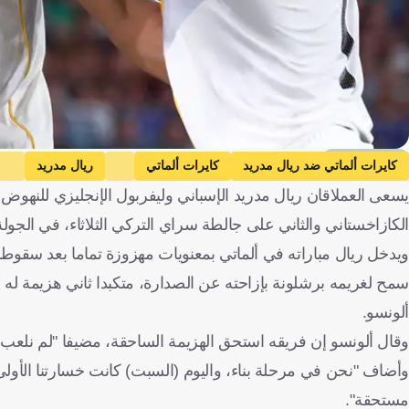
Getty Images
كايرات ألماتي ضد ريال مدريد
كايرات ألماتي
ريال مدريد
يسعى العملاقان ريال مدريد الإسباني وليفربول الإنجليزي للنهوض ب
بافوس ضد بايرن ميونخ
بافوس
بايرن ميونخ
أتلتيكو م
الكازاخستاني والثاني على جالطة سراي التركي الثلاثاء، في الجولة
إنتر ضد سلافيا براج
إنتر
سلافيا براج
تشيلسي ضد بنفيك
إسبانيا
إنجلترا
ألمانيا
إيطاليا
البرتغال
هولندا
كرة قدم
ألونسو.
وقال ألونسو إن فريقه استحق الهزيمة الساحقة، مضيفا "لم نلع
وأضاف "نحن في مرحلة بناء، واليوم (السبت) كانت خسارتنا الأولى، 
مستحقة".