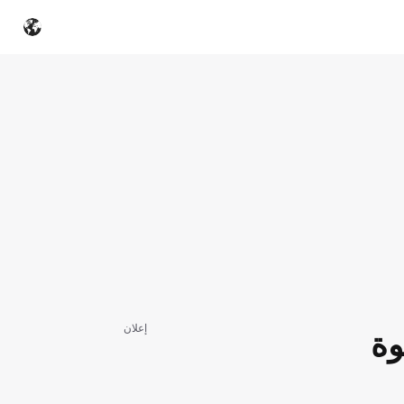
إعلان
وة