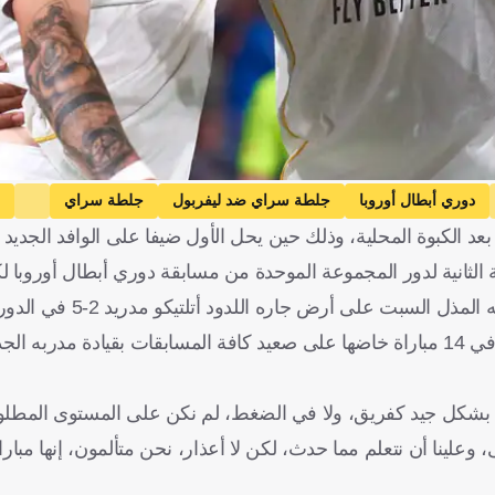
دوري أبطال أوروبا
جلطة سراي ضد ليفربول
جلطة سراي
عد الكبوة المحلية، وذلك حين يحل الأول ضيفا على الوافد الجديد 
دريد ضد آينتراخت فرانكفورت
أتلتيكو مدريد
آينتراخت فرانكفورت
 الثانية لدور المجموعة الموحدة من مسابقة دوري أبطال أوروبا لك
ا
تشيلسي
بنفيكا
جوزيه مورينيو
آرني سلوت
تشا
ويدخل ريال مباراته في ألماتي بمعنويات مهزوزة تماما بعد
سمح لغريمه برشلونة بإزاحته عن الصدارة، متكبدا ثاني هزيمة له في 14 مباراة خاضها على صعيد كافة المسابقات بقيادة 
ب بشكل جيد كفريق، ولا في الضغط، لم نكن على المستوى المطلو
وعلينا أن نتعلم مما حدث، لكن لا أعذار، نحن متألمون، إنها مبار