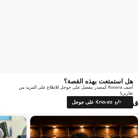
هل استمتعت بهذه القصة؟
أضف Kooora كمصدر مفضل على جوجل للاطلاع على المزيد من
تقاريرنا
قد يعجبك أيضاً
تابع Kooora على جوجل