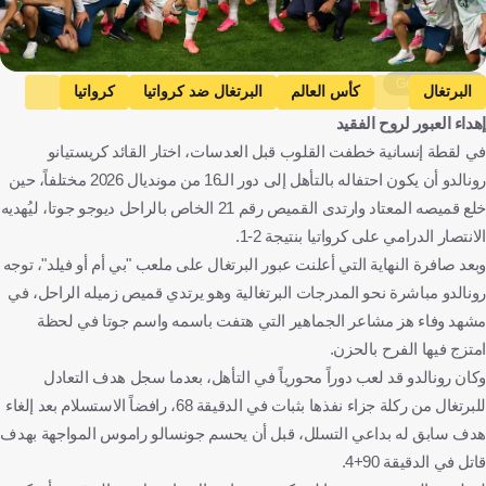
Getty Images
البرتغال
كأس العالم
البرتغال ضد كرواتيا
كرواتيا
إهداء العبور لروح الفقيد
كريستيانو رونالدو
البرتغال
كرواتيا
كندا
كرة قدم
في لقطة إنسانية خطفت القلوب قبل العدسات، اختار القائد كريستيانو
رونالدو أن يكون احتفاله بالتأهل إلى دور الـ16 من مونديال 2026 مختلفاً، حين
خلع قميصه المعتاد وارتدى القميص رقم 21 الخاص بالراحل ديوجو جوتا، ليُهديه
الانتصار الدرامي على كرواتيا بنتيجة 2-1.
وبعد صافرة النهاية التي أعلنت عبور البرتغال على ملعب "بي أم أو فيلد"، توجه
رونالدو مباشرة نحو المدرجات البرتغالية وهو يرتدي قميص زميله الراحل، في
مشهد وفاء هز مشاعر الجماهير التي هتفت باسمه واسم جوتا في لحظة
امتزج فيها الفرح بالحزن.
وكان رونالدو قد لعب دوراً محورياً في التأهل، بعدما سجل هدف التعادل
للبرتغال من ركلة جزاء نفذها بثبات في الدقيقة 68، رافضاً الاستسلام بعد إلغاء
هدف سابق له بداعي التسلل، قبل أن يحسم جونسالو راموس المواجهة بهدف
قاتل في الدقيقة 90+4.