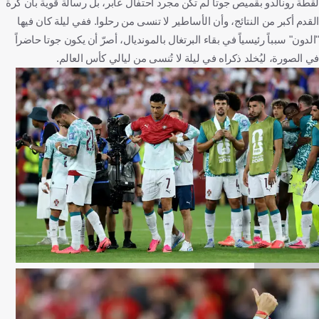
لقطة رونالدو بقميص جوتا لم تكن مجرد احتفال عابر، بل رسالة قوية بأن كرة
القدم أكبر من النتائج، وأن الأساطير لا تنسى من رحلوا. ففي ليلة كان فيها
"الدون" سبباً رئيسياً في بقاء البرتغال بالمونديال، أصرّ أن يكون جوتا حاضراً
في الصورة، ليُخلد ذكراه في ليلة لا تُنسى من ليالي كأس العالم.
Getty Images