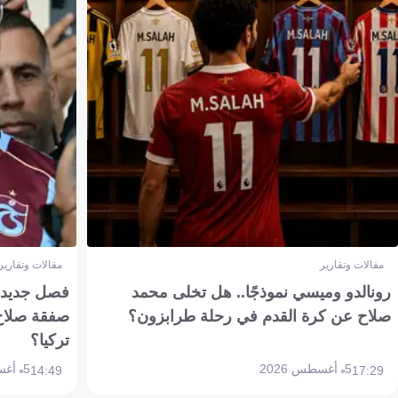
مقالات وتقارير
مقالات وتقارير
رونالدو وميسي نموذجًا.. هل تخلى محمد
فصل جديد بم
صلاح عن كرة القدم في رحلة طرابزون؟
صفقة صلاح
تركيا؟
5 أغسطس 2026
5 أغسطس 2026
14:49
17:29