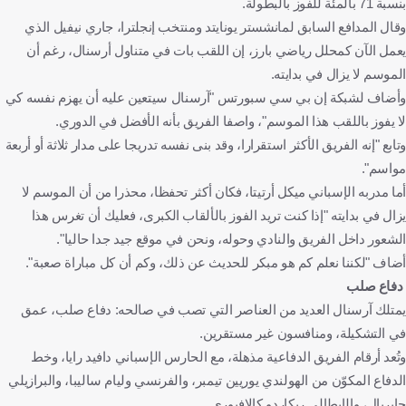
بنسبة 71 بالمئة للفوز بالبطولة.
وقال المدافع السابق لمانشستر يونايتد ومنتخب إنجلترا، جاري نيفيل الذي
يعمل الآن كمحلل رياضي بارز، إن اللقب بات في متناول أرسنال، رغم أن
الموسم لا يزال في بدايته.
وأضاف لشبكة إن بي سي سبورتس "آرسنال سيتعين عليه أن يهزم نفسه كي
لا يفوز باللقب هذا الموسم"، واصفا الفريق بأنه الأفضل في الدوري.
وتابع "إنه الفريق الأكثر استقرارا، وقد بنى نفسه تدريجا على مدار ثلاثة أو أربعة
مواسم".
أما مدربه الإسباني ميكل أرتيتا، فكان أكثر تحفظا، محذرا من أن الموسم لا
يزال في بدايته "إذا كنت تريد الفوز بالألقاب الكبرى، فعليك أن تغرس هذا
الشعور داخل الفريق والنادي وحوله، ونحن في موقع جيد جدا حاليا".
أضاف "لكننا نعلم كم هو مبكر للحديث عن ذلك، وكم أن كل مباراة صعبة".
دفاع صلب
يمتلك آرسنال العديد من العناصر التي تصب في صالحه: دفاع صلب، عمق
في التشكيلة، ومنافسون غير مستقرين.
وتُعد أرقام الفريق الدفاعية مذهلة، مع الحارس الإسباني دافيد رايا، وخط
الدفاع المكوّن من الهولندي يوريين تيمبر، والفرنسي وليام ساليبا، والبرازيلي
جابريال، والإيطالي ريكاردو كالافيوري.