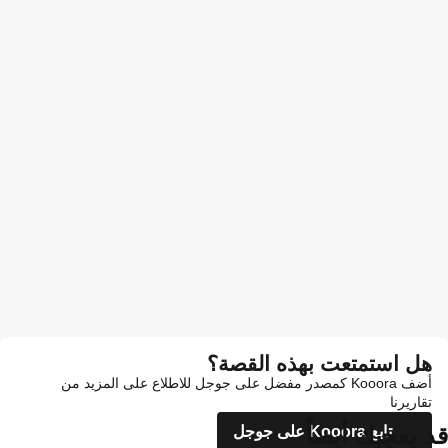
هل استمتعت بهذه القصة؟
أضف Kooora كمصدر مفضل على جوجل للاطلاع على المزيد من
تقاريرنا
قد يعجبك أيضاً
تابع Kooora على جوجل