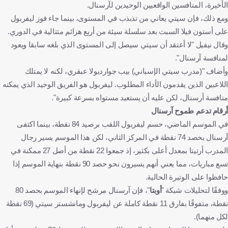
الأخيرة، المنافسين الواقعيين الوحيدين لآرسنال.
ومع ذلك، فإن سيتي يعاني من تذبذب في المستوى، بينما جاء فوز ليفربول
على أستون فيلا السبت بعد سلسلة سيئة من أربع هزائم متتالية في الدوري.
وقال نيفيل "لا أعتقد أن سيتي سيصل إلى المستوى الذي بلغه سابقا ويعود
لمنافسة آرسنال".
وأضاف "(مدرب سيتي الإسباني) بيب جوارديولا عبقري، لكنه لا يمتلك
اللاعبين الذين يقدمون الأداء المطلوب. ليفربول هو الفريق الوحيد الذي يمكنه
منافسة أرسنال، لكن عليه أن يستعيد مستواه بسرعة كبيرة".
أرقام تدعم طموح آرسنال
في الموسم الماضي، حسم ليفربول اللقب برصيد 84 نقطة، بينما اكتفى
آرسنال بحصد 74 نقطة في المركز الثاني، لكن هذا الموسم يسير رجال
المدرب أرتيتا بمعدل أعلى بكثير، إذ جمعوا 22 نقطة من أصل 27 ممكنة في
تسع مباريات، مما يعني أنهم يسيرون نحو حصد 90 نقطة بنهاية الموسم إذا
حافظوا على الوتيرة الحالية.
ووفقًا لتحليلات شبكة "
أوبتا
"، فإن آرسنال مرشح لإنهاء الموسم بحصد 80
نقطة، متفوقًا بفارق 11 نقطة كاملة عن ليفربول ومانشستر سيتي (69 نقطة
لكل منهما).