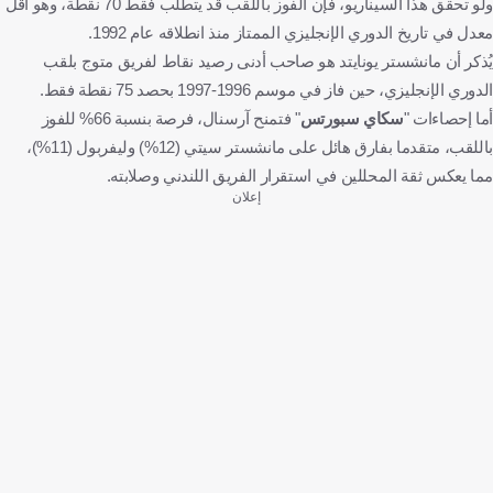
ولو تحقق هذا السيناريو، فإن الفوز باللقب قد يتطلب فقط 70 نقطة، وهو أقل
معدل في تاريخ الدوري الإنجليزي الممتاز منذ انطلاقه عام 1992.
يُذكر أن مانشستر يونايتد هو صاحب أدنى رصيد نقاط لفريق متوج بلقب
الدوري الإنجليزي، حين فاز في موسم 1996-1997 بحصد 75 نقطة فقط.
أما إحصاءات "
سكاي سبورتس
" فتمنح آرسنال، فرصة بنسبة 66% للفوز
باللقب، متقدما بفارق هائل على مانشستر سيتي (12%) وليفربول (11%)،
مما يعكس ثقة المحللين في استقرار الفريق اللندني وصلابته.
إعلان