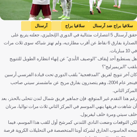
Getty Images
سلافيا براج ضد آرسنال
سلافيا براج
آرسنال
حقق آرسنال 5 انتصارات متتالية في الدوري الإنجليزي، جعلته يتربع على
دوري أبطال أوروبا
سندرلاند ضد آرسنال
سندرلاند
الصدارة بفارق 6 نقاط عن أقرب مطارديه، ولم تهتز شباكه سوى ثلاث مرات
الدوري الإنجليزي الممتاز
إنجلترا
كرة قدم
في 10 مباريات.
هل يستطيع أحد إيقاف "الوصيف الأبدي" عن إنهاء انتظاره الطويل للتتويج
بلقب "البريميرليج"؟
كان آخر تتويج لفريق "المدفعجية" بلقب الدوري تحت قيادة الفرنسي أرسين
فينجر عام 2004، وهم يتصدرون بفارق مريح عن مانشستر سيتي صاحب
المركز الثاني.
رغم هذا التقدم غير المتوقع، فإن جماهير فريق شمال لندن تتحلى بالحذر، بعد
أن شاهدت فريقها ينهي الموسم في المركز الثاني ثلاث مرات تواليا، مرتان
خلف سيتي ومرة خلف ليفربول.
لكن التوقعات وضعت النادي اللندني كمرشح أول للقب هذا الموسم، فيما
منحه الحاسوب الخارق لشركة أوبتا المتخصصة في التحليلات الكروية فرصة