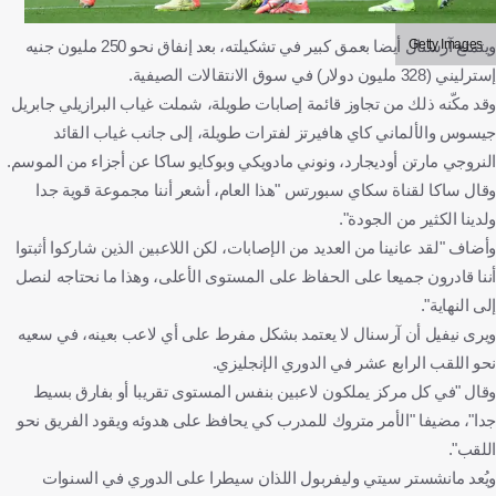
Getty Images
ويتمتع آرسنال أيضا بعمق كبير في تشكيلته، بعد إنفاق نحو 250 مليون جنيه
إسترليني (328 مليون دولار) في سوق الانتقالات الصيفية.
وقد مكّنه ذلك من تجاوز قائمة إصابات طويلة، شملت غياب البرازيلي جابريل
جيسوس والألماني كاي هافيرتز لفترات طويلة، إلى جانب غياب القائد
النروجي مارتن أوديجارد، ونوني مادويكي وبوكايو ساكا عن أجزاء من الموسم.
وقال ساكا لقناة سكاي سبورتس "هذا العام، أشعر أننا مجموعة قوية جدا
ولدينا الكثير من الجودة".
وأضاف "لقد عانينا من العديد من الإصابات، لكن اللاعبين الذين شاركوا أثبتوا
أننا قادرون جميعا على الحفاظ على المستوى الأعلى، وهذا ما نحتاجه لنصل
إلى النهاية".
ويرى نيفيل أن آرسنال لا يعتمد بشكل مفرط على أي لاعب بعينه، في سعيه
نحو اللقب الرابع عشر في الدوري الإنجليزي.
وقال "في كل مركز يملكون لاعبين بنفس المستوى تقريبا أو بفارق بسيط
جدا"، مضيفا "الأمر متروك للمدرب كي يحافظ على هدوئه ويقود الفريق نحو
اللقب".
ويُعد مانشستر سيتي وليفربول اللذان سيطرا على الدوري في السنوات