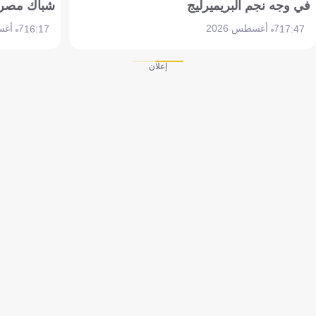
في وجه نجم البريميرليج
شباك مصر
7 أغسطس 2026
7 أغسطس 2026
16:17
17:47
إعلان