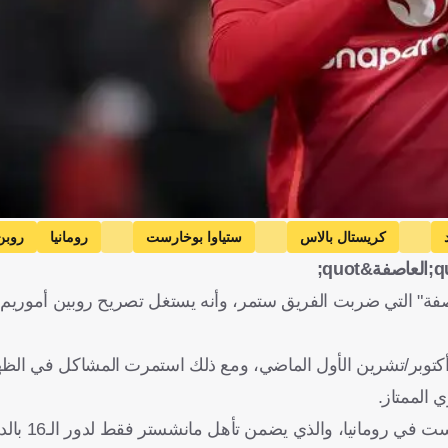
كريستال بالاس
ستياوا بوخارست
رومانيا
روبن
اصفة" التي ضربت الفريق ستمر، وأنه يستغل تصريح روبين أموريم 
خر أكتوبر/تشرين الأول الماضي، ومع ذلك استمرت المشاكل في الظه
لكن كانت هناك علامات تطور م