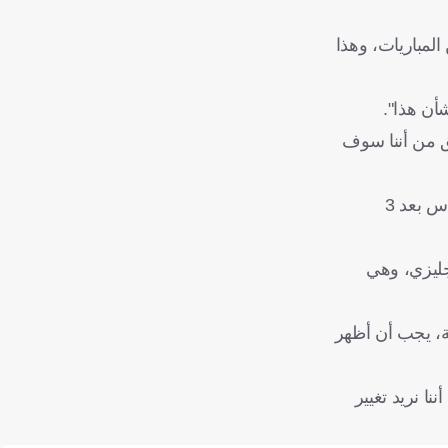
المباريات، وهذا
أن هذا".
ثق من أننا سوف
وتابع دالوت إنه "شيء جيد للغاية للجماهير والنادي أن يدخلوا مباراة الأحد في الدوري الإنجليزي الممتاز على أرضهم ضد كريستال بالاس بعد 3
ي الإنجليزي، وهي
ية، يجب أن أظهر
نا نريد تغيير