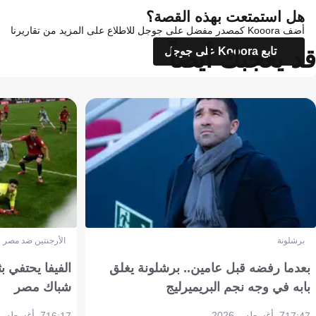
هل استمتعت بهذه القصة؟
أضف Kooora كمصدر مفضل على جوجل للاطلاع على المزيد من تقاريرنا
قد يعجبك أيضاً
تابع Kooora على جوجل
برشلونة
الأرجنتين ضد مصر
بعدما رفضه قبل عامين.. برشلونة يغلق
الفيفا يحتفي بث
بابه في وجه نجم البريميرليج
شباك مصر
7 أغسطس 2026
7 أغسطس 2026