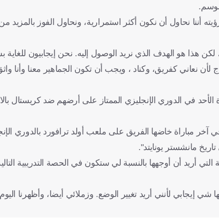
موسم.
يته أننا نحاول أن نكون أكثر استمرارية، ونحاول الفوز بالمزيد من 
كن هذا هو الهدف الذي نريد الوصول إليه. نحن إيجابيون للغاية بش
ج لأن نعاني كفريق، وكناد ، ويجب أن تكون الجماهير معنا وأنا وا
لنتائج بعد الخسارة (1-3) أمام برايتون في آخر مباراة خاضها الفريق على ملعب أولد ترافورد بالدور
تاريخ مانشستر يونايتد".
 التي أريد أن أوجهها بالنسبة لي ستكون في الحصة التدريبية التال
ي إيجابي لأنني أريد تغيير الوضع. وزملائي أيضا، وأظهرنا اليوم أن