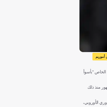
 أموريم
الخاص "بأسوأ
ور منذ ذلك
ثل الفوز (2-0) على ستيوا بوخاريست في رومانيا، والذي يضمن تأهل مانشستر فقط لدور الـ16 بالدوري الأوروبي،