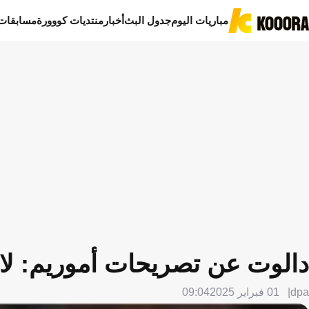
مباريات اليوم
جدول البث
أخبار
منتديات كووورة
مسابقات
دالوت عن تصريحات أموريم: لا 
dpa
01 فبراير 2025
09:04