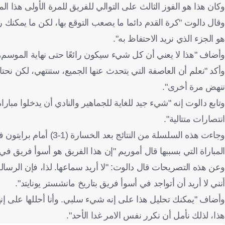
وكان هذا هو الفوز الثالث على التوالي للفريق للمرة الأولى هذا ال
وقال دالوت "كرة القدم دائما ما يصعب التوقع بها، لكن ما يمكنك رؤ
هو الجزء الذي نريد الاحتفاظ به".
وأضاف "هذا لا يعني أن كل شيء سيكون رائعًا حتى نهاية الموسم، ل
وأكد "نعلم أن العاصفة التي يتحدث عنها الجميع، ستنتهي، لكن نحتا
ننهض مرة أخرى".
انتصارات متتالية".
وجاءت هذه السلسلة من ا
المباراة التي بسببها قال أموريم "إن هذا الفريق هو أسوأ فريق في 
وعن هذه التصريحات قال دالوت: "لا أريد سماعها. لذا، فإن الرسالة
أنني لا أريد أن أتواجد في أسوأ فريق بتاريخ مانشستر يونايتد".
وأضاف "يمكنك تحليل هذا على إنه شيء سلبي. وأنا أحللها على إنها ش
هذا، لذلك نأمل أن نكرر نفس الامر غدا الأحد".