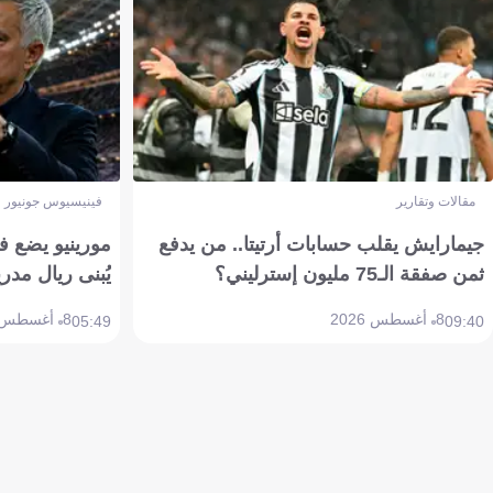
مقالات وتقارير
فينيسيوس جونيور
جيمارايش يقلب حسابات أرتيتا.. من يدفع
مورينيو يضع ف
ثمن صفقة الـ75 مليون إسترليني؟
يُبنى ريال مدري
8 أغسطس 2026
8 أغسطس 2026
05:49
09:40