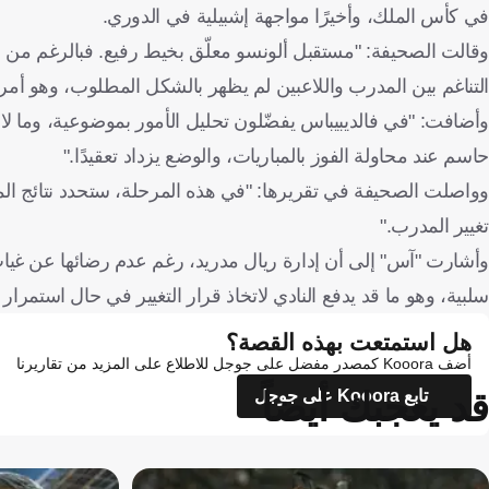
في كأس الملك، وأخيرًا مواجهة إشبيلية في الدوري.
وقالت الصحيفة: "مستقبل ألونسو معلّق بخيط رفيع. فبالرغم من الت
التناغم بين المدرب واللاعبين لم يظهر بالشكل المطلوب، وهو أمر 
وأضافت: "في فالديبيباس يفضّلون تحليل الأمور بموضوعية، وما لاح
حاسم عند محاولة الفوز بالمباريات، والوضع يزداد تعقيدًا."
وواصلت الصحيفة في تقريرها: "في هذه المرحلة، ستحدد نتائج المبار
تغيير المدرب."
وأشارت "آس" إلى أن إدارة ريال مدريد، رغم عدم رضائها عن غياب 
سلبية، وهو ما قد يدفع النادي لاتخاذ قرار التغيير في حال استمرار 
هل استمتعت بهذه القصة؟
أضف Kooora كمصدر مفضل على جوجل للاطلاع على المزيد من تقاريرنا
قد يعجبك أيضاً
تابع Kooora على جوجل