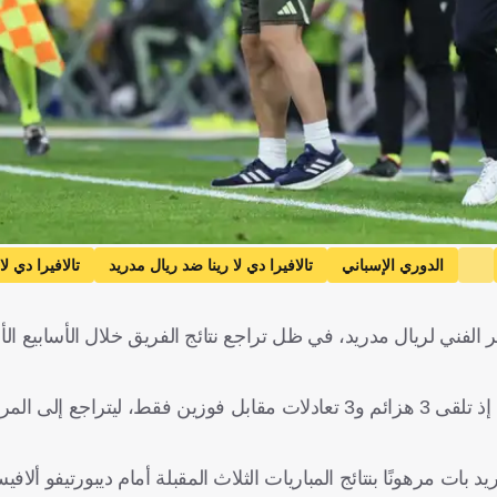
الدوري الإسباني
تالافيرا دي لا رينا ضد ريال مدريد
تالافيرا دي لا 
لفني لريال مدريد، في ظل تراجع نتائج الفريق خلال الأسابيع ا
ويعاني الفريق الملكي من سلسلة نتائج سلبية في آخر 8 مباريات، إذ تلقى 3 هزائم و3 تعادلات مقابل فوزين فقط،
 مرهونًا بنتائج المباريات الثلاث المقبلة أمام ديبورتيفو ألافيس،