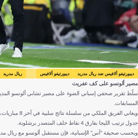
Getty Images
ديبورتيفو ألافيس ضد ريال مدريد
ديبورتيفو ألافيس
ريال مدريد
مصير ألونسو على كف عفريت
كأس ملك إسبانيا
تشابي ألونسو
إسبانيا
كرة قدم
سلّط تقرير صحفي إسباني الضوء على مصير تشابي ألونسو المدير ا
المسابقات.
جدول ترتيب الليجا بفارق 4 نقاط خلف المتصدر برشلونة.
وبحسب صحيفة "آس" الإسبانية، فإن مستقبل ألونسو مع ريال مدريد بات