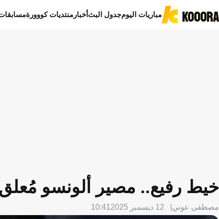
مباريات اليوم
جدول البث
أخبار
منتديات كووورة
مسابقات
خيط رفيع.. مصير ألونسو مُعلق بـ3 مباري
مصطفى عوني
12 ديسمبر 2025
10:41