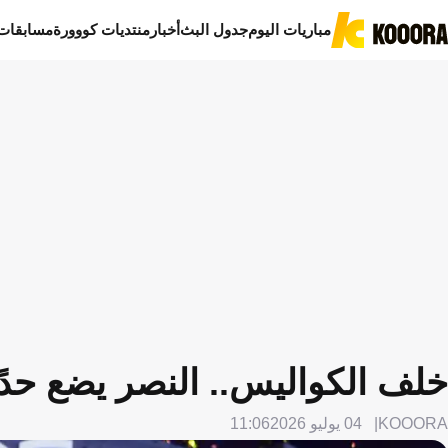
مباريات اليوم
جدول البث
أخبار
منتديات كووورة
مسابقات
خلف الكواليس.. النصر يضع حدً
KOOORA
04 يوليو 2026
11:06