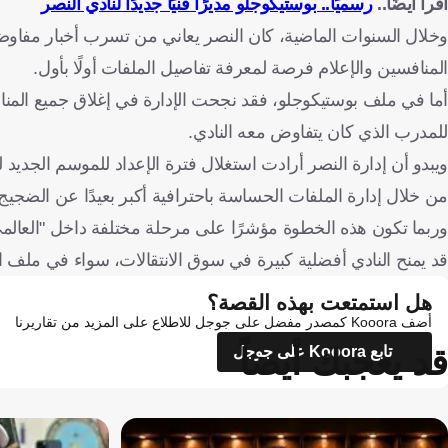
اقرأ أيضًا..
رسميًا.. بوستيكوجلو مديرًا فنيًا جديدًا لنادي النصر
وخلال السنوات الماضية، كان النصر يعاني من تسرب أخبار مفاوضات
المنافسين والإعلام فرصة لمعرفة تفاصيل الملفات أولًا بأول.
أما في ملف بوستيكوجلو، فقد نجحت الإدارة في إغلاق جميع المنافذ
للمدرب الذي كان يتفاوض معه النادي.
ويبدو أن إدارة النصر أرادت استغلال فترة الإعداد للموسم الجديد ل
من خلال إدارة الملفات الحساسة باحترافية أكبر بعيدًا عن الضجيج 
وربما تكون هذه الخطوة مؤشرًا على مرحلة مختلفة داخل "العالمي"،
قد يمنح النادي أفضلية كبيرة في سوق الانتقالات، سواء في ملف الت
هل استمتعت بهذه القصة؟
أضف Kooora كمصدر مفضل على جوجل للاطلاع على المزيد من تقاريرنا
قد يعجبك أيضاً
تابع Kooora على جوجل