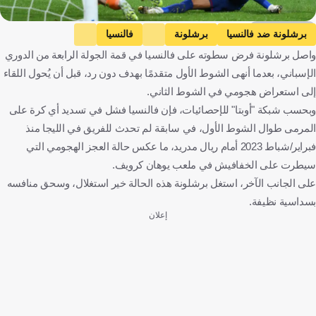
Getty Images
برشلونة ضد فالنسيا
برشلونة
فالنسيا
واصل برشلونة فرض سطوته على فالنسيا في قمة الجولة الرابعة من الدوري
الدوري الإسباني
إسبانيا
كرة قدم
الإسباني، بعدما أنهى الشوط الأول متقدمًا بهدف دون رد، قبل أن يُحول اللقاء
إلى استعراض هجومي في الشوط الثاني.
وبحسب شبكة "أوبتا" للإحصائيات، فإن فالنسيا فشل في تسديد أي كرة على
المرمى طوال الشوط الأول، في سابقة لم تحدث للفريق في الليجا منذ
فبراير/شباط 2023 أمام ريال مدريد، ما عكس حالة العجز الهجومي التي
سيطرت على الخفافيش في ملعب يوهان كرويف.
على الجانب الآخر، استغل برشلونة هذه الحالة خير استغلال، وسحق منافسه
بسداسية نظيفة.
إعلان