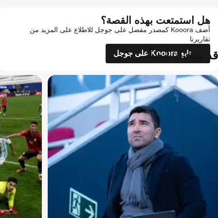
هل استمتعت بهذه القصة؟
أضف Kooora كمصدر مفضل على جوجل للاطلاع على المزيد من
تقاريرنا
قد يعجبك أيضاً
تابع Kooora على جوجل