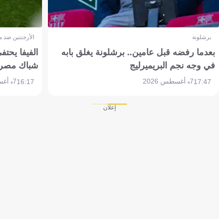
برشلونة
الأرجنتين ضد 
بعدما رفضه قبل عامين.. برشلونة يغلق بابه
الفيفا يحتفي
في وجه نجم البريميرليج
شباك مصر
7 أغسطس 2026
7 أغسطس 2026
16:17
17:47
إعلان