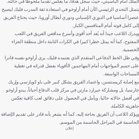
الملك أمام ألباسيتي، حيث سجل هدفا، ما يعكس تقدما ملحوظا في حالته.
يتمثل التحدي الرئيسي الآن أمام أراوخو في استعادة ثقة المدرب فليك ليصبح
عنصرا أساسيا في الدوري الإسباني ودوري أبطال أوروبا، حيث يحتاج الفريق
إلى كامل قوته أمام المنافسين الكبار.
ويدرك اللاعب جيدا أنه يُعد أحد أقوى وأسرع مدافعي الفريق في اللعب
المفتوح، كما أنه يمثل خطرا كبيرا في الكرات الثابتة داخل منطقة الجزاء
الخصمية.
وفي ظل الخط الدفاعي المتقدم الذي يعتمده فليك، يرى أراوخو نفسه قادرا
على حسم المواجهات أمام المهاجمين الأقوياء بفضل قدراته في تغطية
المساحات الواسعة.
مع إصابة كريستنسن، واعتماد الفريق بشكل كبير على باو كوبارسي وإريك
جارسيا، بل ومشاركة جيرارد مارتن في مركز قلب الدفاع أحياناً، يبدو أراوخو
في أفضل حالاته حاليا، ويأمل في الحصول على دقائق لعب كافية تعكس
جاهزيته الكاملة.
ويؤكد اللاعب أن الفريق بحاجة إليه، كما أنه يشعر بأنه قادر على تقديم الإضافة
الحاسمة في المراحل الحاسمة من الموسم.
إعلان