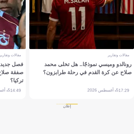
مقالات وتقارير
مقالات وتقارير
رونالدو وميسي نموذجًا.. هل تخلى محمد
فصل جديد بم
صلاح عن كرة القدم في رحلة طرابزون؟
صفقة صلاح
تركيا؟
5 أغسطس 2026
5 أغسطس 2026
14:49
17:29
إعلان