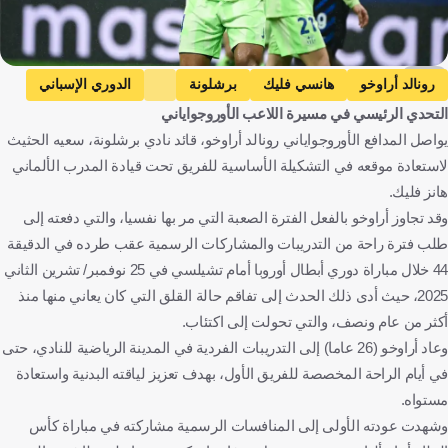
AFP
رونالد أراوخو
هانسي فليك
برشلونة
الدوري الإسباني
التحدي الرئيسي في مسيرة اللاعب الأوروجواياني
برشلونة ضد فياريال
فياريال
أورغواي
ألمانيا
إسبانيا
يواصل المدافع الأوروجواياني رونالد أراوخو، قائد نادي برشلونة، سعيه الحثيث
كرة قدم
لاستعادة موقعه في التشكيلة الأساسية للفريق تحت قيادة المدرب الألماني
هانز فليك.
وقد تجاوز أراوخو بالفعل الفترة الصعبة التي مر بها نفسيا، والتي دفعته إلى
طلب فترة راحة من التدريبات والمشاركات الرسمية عقب طرده في الدقيقة
44 خلال مباراة دوري أبطال أوروبا أمام تشيلسي في 25 نوفمبر/ تشرين الثاني
2025، حيث أدى ذلك الحدث إلى تفاقم حالة القلق التي كان يعاني منها منذ
أكثر من عام ونصف، والتي تحولت إلى اكتئاب.
وعاد أراوخو (26 عاما) إلى التدريبات الفردية في المدينة الرياضية للنادي، حتى
في أيام الراحة المخصصة للفريق الأول، بهدف تعزيز لياقته البدنية واستعادة
مستواه.
وشهدت عودته الأولى إلى المنافسات الرسمية مشاركته في مباراة كأس