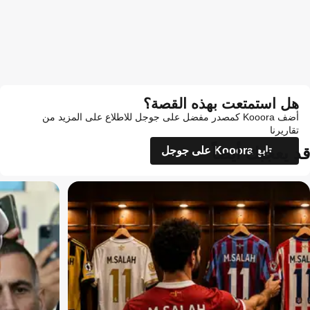
هل استمتعت بهذه القصة؟
أضف Kooora كمصدر مفضل على جوجل للاطلاع على المزيد من
تقاريرنا
قد يعجبك أيضاً
تابع Kooora على جوجل