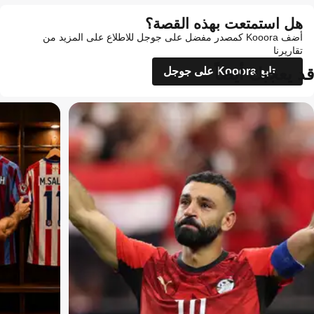
هل استمتعت بهذه القصة؟
أضف Kooora كمصدر مفضل على جوجل للاطلاع على المزيد من
تقاريرنا
قد يعجبك أيضاً
تابع Kooora على جوجل