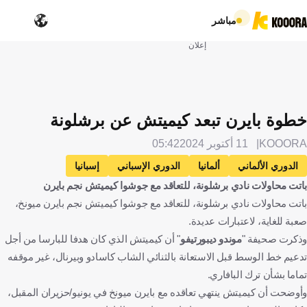
مباشر
إعلان
خطوة بايرن تبعد كيميتش عن برشلونة
KOOORA
11 أكتوبر 2024
05:42
الدوري الألماني
ألمانيا
الدوري الإسباني
إسبانيا
باتت محاولات نادي برشلونة، للتعاقد مع جوشوا كيميتش نجم بايرن
برشلونة
بايرن ميونخ
يوزوا كيميش
الإنتقالات
باتت محاولات نادي برشلونة، للتعاقد مع جوشوا كيميتش نجم بايرن ميونخ،
كرة قدم
صعبة للغاية، لاعتبارات عديدة.
وذكرت صحيفة "
موندو ديبورتيفو
" أن كيميتش الذي كان هدفا للبارسا من أجل
تدعيم خط الوسط قبل الاستعانة بالثنائي الشاب كاسادو وبيرنال، غير موقفه
تماما بشأن ترك البافاري.
وأوضحت أن كيميتش ينتهي تعاقده مع بايرن ميونخ في يونيو/حزيران المقبل،