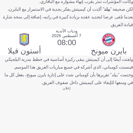
وكانت المؤشرات تنذر بقرب إنهاء مشواره مع البافاري.
لكن صحيفة "
بيلد
" أكدت أن كيميتش يفكر بجدية في الاستمرار مع البايرن،
بعدما تلقى عرضا لتجديد عقده بزيادة كبيرة في راتبه، إضافة إلى منحه شارة
قيادة الفريق.
وديات الأندية
7 أغسطس 2026
08:00
بايرن ميونخ
أستون فيلا
ولفتت أيضًا إلى أن كيميتش يبقى ركيزة أساسية في خطط مدربه البلجيكي
فينسنت كومباني، الذي أشركه في جميع مباريات الفريق هذا الموسم.
وختمت "بيلد" تقريرها بأن كومباني شدد على إدارة بايرن ميونخ، بفعل كل ما
في وسعها للإبقاء على كيميتش داخل صفوف الفريق.
إعلان