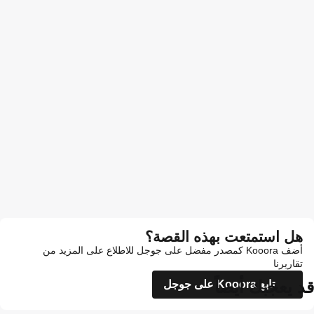
هل استمتعت بهذه القصة؟
أضف Kooora كمصدر مفضل على جوجل للاطلاع على المزيد من
تقاريرنا
قد يعجبك أيضاً
تابع Kooora على جوجل