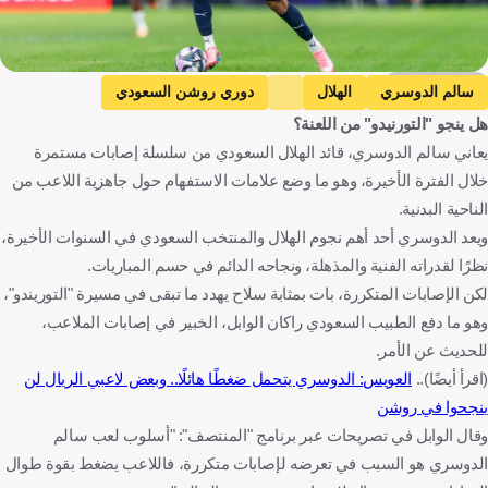
Getty Images
سالم الدوسري
الهلال
دوري روشن السعودي
هل ينجو "التورنيدو" من اللعنة؟
المملكة العربية السعودية
كرة قدم
يعاني سالم الدوسري، قائد الهلال السعودي من سلسلة إصابات مستمرة
خلال الفترة الأخيرة، وهو ما وضع علامات الاستفهام حول جاهزية اللاعب من
الناحية البدنية.
ويعد الدوسري أحد أهم نجوم الهلال والمنتخب السعودي في السنوات الأخيرة،
نظرًا لقدراته الفنية والمذهلة، ونجاحه الدائم في حسم المباريات.
لكن الإصابات المتكررة، بات بمثابة سلاح يهدد ما تبقى في مسيرة "التوريندو"،
وهو ما دفع الطبيب السعودي راكان الوابل، الخبير في إصابات الملاعب،
للحديث عن الأمر.
(اقرأ أيضًا)..
العويس: الدوسري يتحمل ضغطًا هائلًا.. وبعض لاعبي الريال لن
ينجحوا في روشن
وقال الوابل في تصريحات عبر برنامج "المنتصف": "أسلوب لعب سالم
الدوسري هو السبب في تعرضه لإصابات متكررة، فاللاعب يضغط بقوة طوال