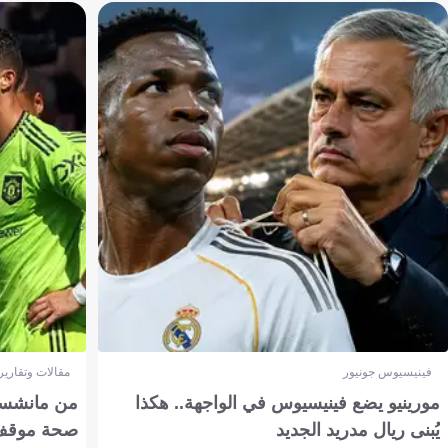
فينيسيوس جونيور
مقالات وتقارير
مورينيو يضع فينيسيوس في الواجهة.. هكذا
من مانشستر
يُبنى ريال مدريد الجديد
صحة موقف تين 