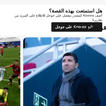
هل استمتعت بهذه القصة؟
أضف Kooora كمصدر مفضل على جوجل للاطلاع على المزيد من
تقاريرنا
قد يعجبك أيضاً
تابع Kooora على جوجل