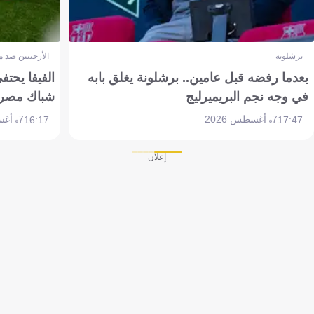
برشلونة
الأرجنتين ضد 
بعدما رفضه قبل عامين.. برشلونة يغلق بابه
الفيفا يحتفي
في وجه نجم البريميرليج
شباك مصر
7 أغسطس 2026
7 أغسطس 2026
16:17
17:47
إعلان