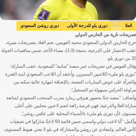
Getty Images
العلا
دوري يلو للدرجة الأولى
دوري روشن السعودي
تصريحات نارية من الحارس الدولي
سالم الدوسري
المملكة العربية السعودية
كرة قدم
خرج الحارس الدولي السعودي محمد العويس، نجم العلا، بتصريحات مثيرة،
عقب الانتصار على الدرعية، بنتيجة (3-1)، مساء الأحد، ضمن منافسات الجولة
22 من دوري يلو.
وقال العويس في تصريحات عبر منصة "ثمانية" السعودية، عقب المباراة:
"دوري يلو مليء اللاعبين المميزين، وأعتقد أن اللاعب السعودي لديه القدرة
والجرأة على خوض المباريات الصعبة، بالإضافة لمهارة عالية تمكنه من
مراوغة الحراس بسهولة ثم التسجيل".
وأضاف: "سعيد جدًا بحضور هيرفي رينارد مدرب المنتخب السعودي لمتابعة
مباراة العلا والدرعية، فهي فرصة رائعة لضم لاعبين محليين على أعلى
مستوى، لأن دوري يلو مليء بالأسماء المحلية على عكس روشن".
وأكمل: "أنا لاعب دولي واسمي ضمن قائمة 60 لاعبًا شاركوا في تصفيات
كأس العالم، وابتعادي عن روشن والمشاركة في يلو لا يعني هبوط المستوى،