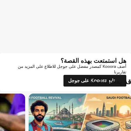
هل استمتعت بهذه القصة؟
أضف Kooora كمصدر مفضل على جوجل للاطلاع على المزيد من
تقاريرنا
قد يعجبك أيضاً
تابع Kooora على جوجل