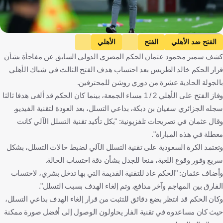
Getty Images
الفتح ضد الأهلي
الفتح
الأهلي
كشف سمير محمود عثمان الحكم المصري الدولي السابق عن مفاجأة بشأن
دوري روشن السعودي
المملكة العربية السعودية
كرة قدم
قرار الحكم خالد الطريس بعد احتساب هدف الفتح الثالث في شباك الأهلي
بالجولة الحادية عشرة من دوري روشن للمحترفين.
وفاز الفتح على الأهلي 2 / 1 مساء الجمعة، بينما كان الحكم قد ألغى هدفا ثالثا
سجله الجزائري سفيان بن دبكة، بداعي التسلل، بعد العودة لتقنية الفيديو.
وقال عثمان في تصريحات تلفزيونية: "بكل تأكيد تقنية التسلل الآلي كانت
معطلة في هذه المباراة".
وتعتمد الكرة السعودية على تقنية التسلل الآلي لضبط حالات التسلل، بشكل
سريع وفور وقوع اللعبة، منعا للجدل بشأن دقة احتساب الحالة.
وأضاف عثمان: "الحكم عاد للتقنية القديمة التي بها تدخل بشري، لاحتساب
الفارق بين المهاجم وآخر مدافع، وتم إلغاء الهدف بسبب التسلل".
وكان الحكم قد انتظر بضع دقائق للتثبت من قرار إلغاء الهدف بداعي التسلل،
حيث كان مساعدوه في تقنية الفار يحاولون الوصول إلى أفضل صورة ممكنة