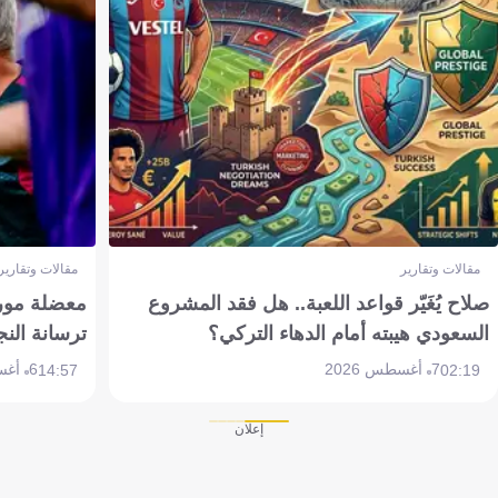
مقالات وتقارير
مقالات وتقارير
صلاح يُغَيّر قواعد اللعبة.. هل فقد المشروع
معضلة مورين
السعودي هيبته أمام الدهاء التركي؟
ترسانة النج
7 أغسطس 2026
6 أغسطس 2026
14:57
02:19
إعلان