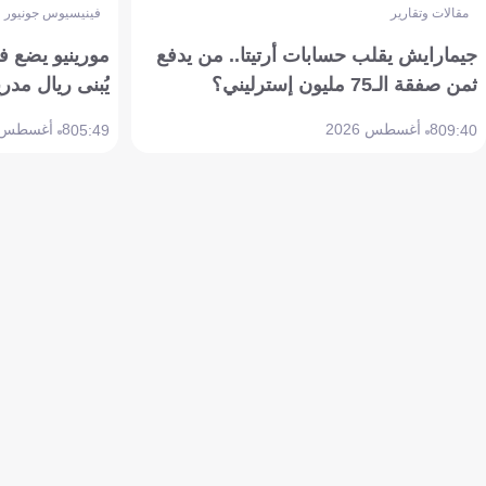
مقالات وتقارير
فينيسيوس جونيور
جيمارايش يقلب حسابات أرتيتا.. من يدفع
مورينيو يضع ف
ثمن صفقة الـ75 مليون إسترليني؟
يُبنى ريال مدري
8 أغسطس 2026
8 أغسطس 2026
05:49
09:40