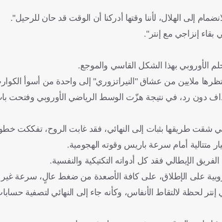
ضمام إلى الهلال، لأننا وقتها أدركنا أن الوقت قد حان للرحيل".
قاء إنزاجي مع إنتر".
حلم الأوروبي بهذا الشكل القاسي والموجع.
وّلت من مناسبة تاريخية ينتظرها ملايين من عشاق "النيراتزوري" إلى واحدة من أسوأ ال
اف دون رد، في نتيجة هزّت الوسط الرياضي الأوروبي وفتحت باب
 التي شقت طريقها بثبات إلى النهائي، فقد غابت الروح، تفككت خط
ار متتالية أمام سرعة باريس وقوته الهجومية.
لفريق الإيطالي فقد كل أدواته التكتيكية والنفسية.
وبية على الإطلاق، على كافة الأصعدة من ضغط عالٍ، سرعة غير ع
نتر لحظة لالتقاط الأنفاس، وكأنه جاء إلى النهائي لتصفية حساب