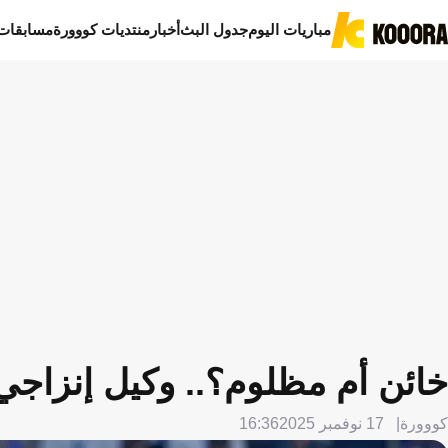
مباريات اليوم
جدول البث
أخبار
منتديات كووورة
مسابقات
خائن أم مظلوم؟.. وكيل إنزاجي
كووورة
17 نوفمبر 2025
16:36