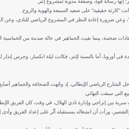
 إنها رسالة قوة، وصفعة مدوية لمشروع إنتر.
كانت "كارثة حقيقية" على صعيد السمعة والهوية والروح.
وعن ضرورة إعادة النظر في المشروع الرياضي للنادي، وعن الحاج
دات ضخمة، بينما بقيت الجماهير في حالة صدمة من الخماسية الت
اد جديدة في أوروبا، أما بالنسبة لإنتر، فكانت ليلة انكسار، وجرس إنذار
 الشارع الرياضي الإيطالي، إذ وجّهت الصحافة والجماهير أصابع 
يع التي سبقت النهائي.
رية بين إنزاجي وإدارة نادي الهلال، في وقت كان الفريق الإي
تقصير، ورأت أن انشغاله بمستقبله أثّر على إعداد الفريق وأدى إلى