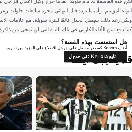
لكن هذه العاصفة لم تدم طويلًا، بعدما خرج وكيل أعمال إنزاجي لي
انتهاء الموسم، وأن ما تردد قبل النهائي مجرد شائعات حاولت زعز
ولكن رغم ذلك، سيظل الجدل قائمًا لفترة طويلة، مع علامات الاس
كما دفع ثمن الأداء الكارثي في تلك الليلة التي لن تُمحى من ذاكرة 
هل استمتعت بهذه القصة؟
أضف Kooora كمصدر مفضل على جوجل للاطلاع على المزيد من تقاريرنا
قد يعجبك أيضاً
تابع Kooora على جوجل