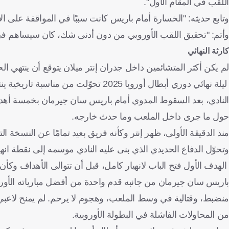
اللقب في المقام الأول".
وتابع حديثه: "الخسارة أمام باريس كانت سببًا في المواقفة على الان
وأتم: "تحقيق اللقب الأوروبي من دون أدنى شك، كان سيساهم في ب
كارثة النهائي
لم يكن أكثر المتشائمين داخل جدران إنتر ميلان يتوقع أن ينتهي ال
ليلة نهائي دوري أبطال أوروبا 2025 تح
النادي، بعد السقوط المدوي أمام باريس سان جيرمان بخمسة أهد
حول ما جرى داخل الملعب وما حدث خارجه.
منذ الدقيقة الأولى، ظهر إنتر وكأنه فريق بعيد تمامًا عن النسخة
وتحوّل الدفاع الحديدي الذي بنى عليه النادي موسمه إلى نقطة انهي
الهدف الأول فتح الباب لانهيار كامل، قبل أن تتوالى الأهداف وكأن ا
باريس سان جيرمان من جانبه قدم واحدة من أفضل مبارياته الأور
منضبط، وقتالية في وسط الملعب، وهجوم لا يرحم. لم يمنح لاعبي إ
من المحاولات الفاشلة في البطولة الأوروبية.