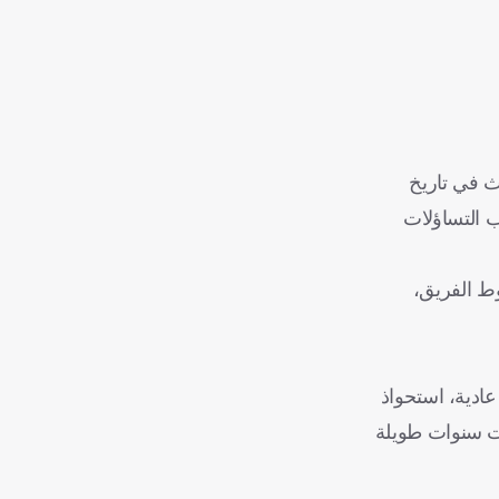
كوارث في تاريخ
 التساؤلات
وط الفريق،
ادية، استحواذ
ات سنوات طويلة