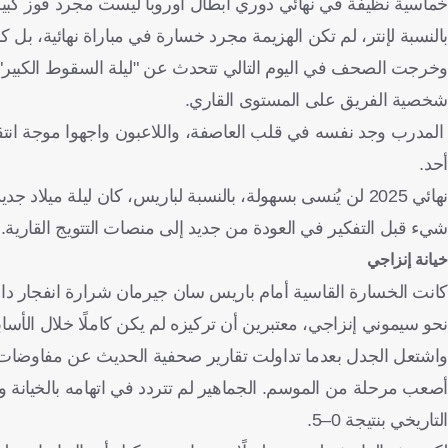
خماسية نظيفة في نهائي دوري أبطال أوروبا ليست مجرد فوز كبير؛
بالنسبة لإنتر، لم تكن الهزيمة مجرد خسارة في مباراة نهائية، بل 
وخرجت الصحف في اليوم التالي تتحدث عن "ليلة السقوط الكبير"، 
شخصية الفريق على المستوى القاري.
المدرب وجد نفسه في قلب العاصفة، واللاعبون واجهوا موجة انتقا
أحد.
نهائي 2025 لن يُنسى بسهولة، بالنسبة لباريس، كان ليلة ميل
شيء قبل التفكير في العودة من جديد إلى منصات التتويج القارية.
خيانة إنزاجي
كانت الخسارة القاسية أمام باريس سان جيرمان شرارة انفجار داخل
نحو سيموني إنزاجي، معتبرين أن تركيزه لم يكن كاملًا خلال الأساب
واشتعل الجدل بعدما تداولت تقارير صحفية الحديث عن مفاوضات س
أصعب مرحلة من الموسم. الجماهير لم تتردد في اتهامه بالخيانة وال
التاريخي بنتيجة 0–5.