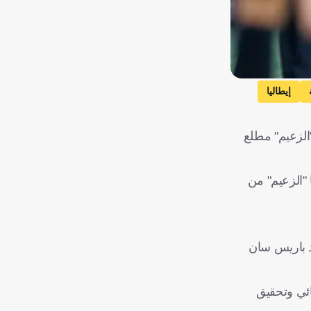
إيطاليا
الزعيم" مطلع
المشاركة في بطولة كأس العالم للأندية 2025 التي ودع فيها "الزعيم" من
د باريس سان
خوض النهائي وتحقيق