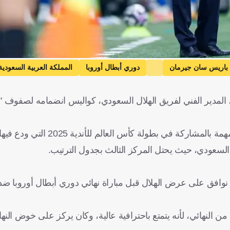
باريس سان جيرمان
دوري أبطال أوروبا
المملكة العربية السعودية
 المدير الفني لفريق الهلال السعودي، كواليس انضمامه لصفوف "
وكان إنزاجي قد تولى قيادة الهلال خلال يوليو/تموز المقبل، وبدأ المهمة ب
 السعودي، حيث يحتل المركز الثالث بجدول الترتيب.
م نوافق على عرض الهلال قبل مباراة نهائي دوري أبطال أوروبا ض
"إنزاجي أغلق ملف المفاوضات مع الهلال قبل 5 أو 6 أيام من النهائي، لأنه يتمتع باحترافية عالية، وكان يركز على 