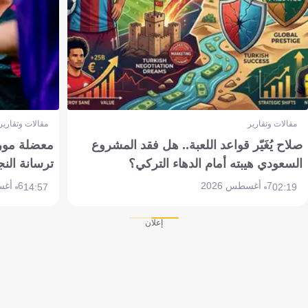
مقالات وتقارير
مقالات وتقارير
صلاح يُغَيّر قواعد اللعبة.. هل فقد المشروع
معضلة مورين
السعودي هيبته أمام الدهاء التركي؟
ترسانة النج
7 أغسطس 2026
6 أغسطس 2026
14:57
02:19
إعلان