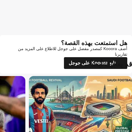
هل استمتعت بهذه القصة؟
أضف Kooora كمصدر مفضل على جوجل للاطلاع على المزيد من
تقاريرنا
قد يعجبك أيضاً
تابع Kooora على جوجل