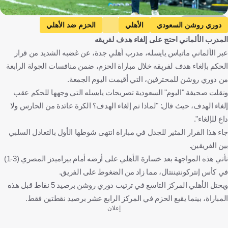
Getty Images
دوري روشن السعودي
الأهلي
الحزم ضد الأهلي
المدرب الألماني احتج على إلغاء هدف لفريقه
الحزم
ماتياس يايسله
المملكة العربية السعودية
ألمانيا
عبر الألماني ماتياس يايسله، مدرب أهلي جدة، عن غضبه الشديد من قرار
كرة قدم
الحكم بإلغاء هدف لفريقه خلال مباراة الحزم، ضمن منافسات الجولة الرابعة
من دوري روشن للمحترفين، التي أقيمت اليوم الجمعة.
ونقلت صحيفة "اليوم" السعودية تصريحات يايسله التي وجهها للحكم عقب
إلغاء الهدف، حيث قال: "لماذا تم إلغاء الهدف؟ الكرة عائدة من الحارس ولا
داع للإلغاء".
جاء هذا القرار المثير للجدل في مباراة انتهى شوطها الأول بالتعادل السلبي
بين الفريقين.
تأتي هذه المواجهة بعد خسارة الأهلي على أرضه أمام بيراميدز المصري (3-1)
في كأس إنتركونتيننتال، مما زاد من الضغوط على الفريق.
ويحتل الأهلي المركز التاسع في ترتيب دوري روشن برصيد 5 نقاط قبل هذه
المباراة، بينما يقبع الحزم في المركز الرابع عشر برصيد نقطتين فقط.
إعلان