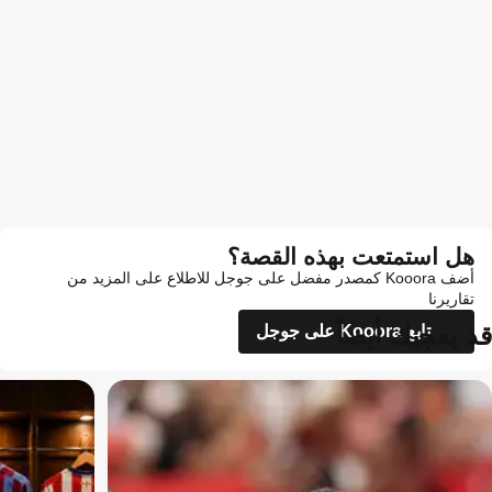
هل استمتعت بهذه القصة؟
أضف Kooora كمصدر مفضل على جوجل للاطلاع على المزيد من
تقاريرنا
قد يعجبك أيضاً
تابع Kooora على جوجل