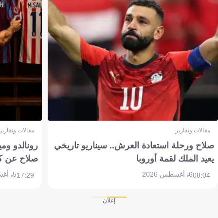
مقالات وتقارير
مقالات وتقارير
صلاح ورحلة استعادة العرش.. سيناريو تاريخي
رونالدو وم
يعيد الملك لقمة أوروبا
صلاح عن ك
6 أغسطس 2026
5 أغسطس 2026
17:29
08:04
إعلان