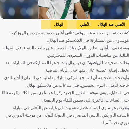
Getty Images
الأهلي ضد الهلال
الأهلي
الهلال
كشفت تقارير صحفية عن موقف ثنائي أهلي جدة، ميريح ديميرال وزكريا
دوري روشن السعودي
ميريح ديميرال
زكريا هوساوي
هوساوي، من المشاركة في الكلاسيكو ضد الهلال.
المملكة العربية السعودية
كرة قدم
ويستضيف الأهلي، نظيره الهلال، غدًا الجمعة، على ملعب الإنماء، في الجولة
الثالثة من منافسات الدوري السعودي للمحترفين.
وقالت صحيفة "
الرياضية
" إن ديميرال بات جاهزا للمشاركة في المباراة، بعد
تخطي إصابة عضلية عانى منها خلال الأيام الماضية.
وأوضحت الصحيفة أن المدافع التركي شارك بفاعلية في المران الأخير الذي
خاضه الأهلي، اليوم الخميس، قبل ساعات من كلاسيكو الهلال.
في المقابل، يبقى موقف الظهير الجديد زكريا هوساوي، من الكلاسيكو، معلقًا
حتى الساعات الأخيرة التي تسبق اللقاء يوم الجمعة.
وتعرض هوساوي لإصابة عضلية تسببت في غيابه عن الأهلي في مباراة
ناساف الأوزبكي، الإثنين الماضي، في الجولة الأولى من مرحلة الدوري في
دوري نخبة آسيا.