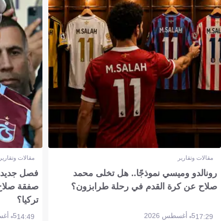
مقالات وتقارير
مقالات وتقارير
رونالدو وميسي نموذجًا.. هل تخلى محمد
فصل جديد بم
صلاح عن كرة القدم في رحلة طرابزون؟
صفقة صلاح
تركيا؟
5 أغسطس 2026
5 أغسطس 2026
14:49
17:29