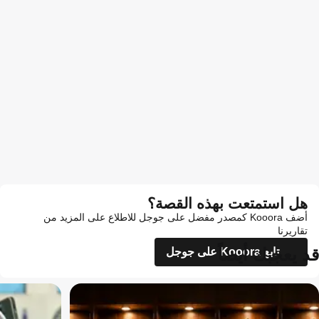
هل استمتعت بهذه القصة؟
أضف Kooora كمصدر مفضل على جوجل للاطلاع على المزيد من
تقاريرنا
قد يعجبك أيضاً
تابع Kooora على جوجل