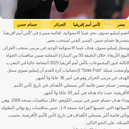
Getty Images
مصر
كأس أمم إفريقيا
الجزائر
حسام حسن
انضم إميليو نسوي، نجم غينيا الاستوائية، لقائمة مميزة في كأس أمم أفريقيا،
غينيا الاستوائية
مصر
الجزائر
غينيا الاستوائية
كرة قدم
يتصدرها حسام حسن، المدير الفني لمنتخب مصر.
وسجل إميليو نسوي، هدف غينيا الاستوائية الوحيد في مرمى منتخب الجزائر،
اليوم الأربعاء، خلال الدقيقة 50 من المباراة المقامة ضمن منافسات الجولة
الثالثة لدور المجموعات بكأس أمم أفريقيا 2025 المقامة حاليا في المغرب.
وأوضحت شبكة "Stats Foot" لإحصائيات كرة القدم أن إميليو نسوي سجل
الهدف في مرمى الجزائر وهو في عُمر 36 عامًا و3 أشهر.
ويتصدر حسام حسن قائمة أكبر مسجلي الأهداف في تاريخ كأس الأمم
الأفريقية، حيث جاء هدفه في عُمر 39 عامًا و5 أشهر.
وجاء هدف حسام حسن في مرمى الكونغو، خلال منافسات نسخة 2006، وهي
المواجهة التي حسمها الفراعنة بنتيجة 4-1، ضمن منافسات ربع نهائي البطولة.
وتأتي قائمة أكبر مسجلي الأهداف في تاريخ كأس الأمم الأفريقية، بحسب
الشبكة، على النحو التالي: