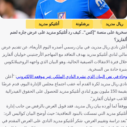
Getty Images
ريال مدريد
برشلونة
أتلتيكو مدريد
سخرية على منصة "إكس".. كيف رد أتلتيكو مدريد على عرض جاره لضم
خوليان ألفاريز
الدوري الإسباني
إسبانيا
الأرجنتين
كرة قدم
ألفاريز؟
أعلن نادي ريال مدريد، في بيان رسمي أصدره اليوم الأربعاء، عن تقديم عرض
مالي لنادي أتلتيكو مدريد بهدف التعاقد مع المهاجم الأرجنتيني خوليان ألفاريز
خلال فترة الانتقالات الصيفية الحالية، وهو البيان الذي واجهه الروخيبلانكوس
بنبرة حادة من السخرية.
وجاء في نص البيان الذي نشره النادي الملكي عبر موقعه الإلكتروني
: "أعلن
نادي ريال مدريد لكرة القدم أنه عقب اجتماع مجلس الإدارة اليوم، قدم عرضًا
بقيمة 150 مليون يورو لنادي أتلتيكو مدريد للحصول على الحقوق الفيدرالية
للاعب خوليان ألفاريز".
ووفقاً لما أورده بيان ريال مدريد، فقد قوبل العرض بالرفض من جانب إدارة
أتلتيكو مدريد التي تمسكت بالبنود التعاقدية؛ حيث أوضح البيان كواليس الرد:
"بعد دراسة وتقييم العرض، شكر أتلتيكو مدريد النادي على العرض المقدم في