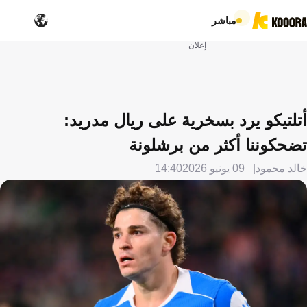
مباشر
إعلان
أتلتيكو يرد بسخرية على ريال مدريد:
تضحكوننا أكثر من برشلونة
خالد محمود
09 يونيو 2026
14:40