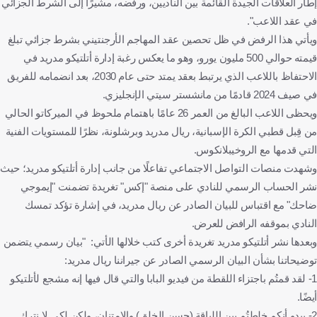
إطار العلاقات الجيدة القائمة بين الناديين، ورفضه، مشيرًا إلى الشرط الجزائي
في عقد اللاعب".
ويأتي هذا الرفض في ظل تحصين عقد المهاجم الأرجنتيني بشرط جزائي تبلغ
قيمته حوالي 500 مليون يورو، وهو ما يعكس رغبة إدارة أتلتيكو مدريد في
الاحتفاظ باللاعب الذي يرتبط بعقد يمتد حتى عام 2030، بعد انضمامه للفريق
في صيف 2024 قادمًا من مانشستر سيتي الإنجليزي.
ويحظى اللاعب البالغ من العمر 26 عامًا باهتمام ملحوظ في الميركاتو الحالي
من قِبل قطبي الكرة الإسبانية، ريال مدريد وبرشلونة، نظرًا للمستويات الفنية
التي قدمها مع الروخيبلانكوس.
وشهدت منصات التواصل الاجتماعي تفاعلًا من جانب إدارة أتلتيكو مدريد؛ حيث
نشر الحساب الرسمي للنادي على منصة "إكس" تغريدة تضمنت "إيموجي
ضاحك" مع اقتباس للبيان الصادر عن ريال مدريد، في إشارة تؤكد تمسك
النادي بموقفه الرافض للعرض.
وبعدها نشر أتلتيكو مدريد تغريدة أخرى كتب خلالها الأتي: "بيان رسمي يتضمن
توضيحاتنا بشأن البيان الرسمي الصادر عن جيراننا ريال مدريد:
1- لقد قمتُم باجتزاء اللقطة من فيديو البابا والتي قال فيها إنه مشجع لأتلتيكو
أيضًا.
2- يبدو أنكم خلطتُم بين اللياقة (حسن الخلق) والامتنان، ولكن لكي لا نترك