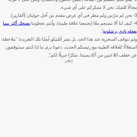
مجالًا للشك: نحن لا نشكركم على أي شيء.
3- نحن لم ندرُس ولم ننظر في أي عرض مقدم من أجل جوليان (ألفاريز).
4- كيف لنا ألا ننسجم معًا (تجمعنا علاقة طيبة)، وأنتم تجعلوننا
نضحك أكثر مما
يفعله نادي برشلونة
".
ولم تتوقف السخرية عند هذا الحد، بل نشر أتلتيكو أيضًا تلك التغريدة: "ملاحظة:
استغلالًا للعلاقة الطيبة مع رئيسكم الجديد، دعونا نرى ما إذا كنتم ستتوقفون
عن خطف اللاعبين من أكاديميتنا. شكرًا جزيلًا لكم".
إعلان