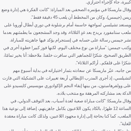
كبيرة، جاء كإجراء احترازي.
وقال ماريسكا في مؤتمره الصحفي بعد المباراة: "كانت الفكرة هي إدارة وضع
ريس (جيمس)، وكان من المخطط أن يلعب 45 دقيقة فقط".
ويستعد تشيلسي لمواجهة حاسمة أمام برشلونة في دوري أبطال أوروبا على
ملعب ستامفورد بريدج بعد غدٍ الثلاثاء، وقد وجد المشجعون ما يطمئنهم بعدما
نشر جيمس رسالة على حسابه في إنستجرام يؤكد فيها جاهزيته للمباراة.
وكتب جيمس: "مباراة من نوع مختلف اليوم، لكنها فوز كبير! خطوة أخرى في
الطريق الصحيح. شكرًا للجماهير التي سافرت خلفنا. ملاحظة: أنا بخير تمامًا،
شكرًا على قلقكم.. أراكم الثلاثاء".
من جانبه، عبّر ماريسكا عن سعادته بثمار اختياراته في بداية أسبوع مهم
لتشيلسي، إذ أجرى المدرب الإيطالي أربعة تغييرات على التشكيلة التي فازت
على وولفرهامبتون، من بينها إبقاء النجم الإكوادوري مويسيس كايسيدو على
الدكة بعد مشاركته المرهقة مع منتخب بلاده.
وقال ماريسكا: "كانت مباراة صعبة لعدة أسباب، بعد التوقف الدولي، في
الساعة 12 ظهرًا، بالكاد يكون اللاعبون بكامل جاهزيتهم، إضافة إلى نوعية هذا
الملعب، كما كنا بحاجة إلى إدارة مجهود اللاعبين، ولذلك كانت مباراة معقدة
للغاية".