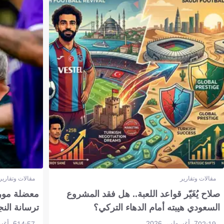
مقالات وتقارير
مقالات وتقارير
صلاح يُغَيّر قواعد اللعبة.. هل فقد المشروع
معضلة مورين
السعودي هيبته أمام الدهاء التركي؟
ترسانة النج
7 أغسطس 2026
6 أغسطس 2026