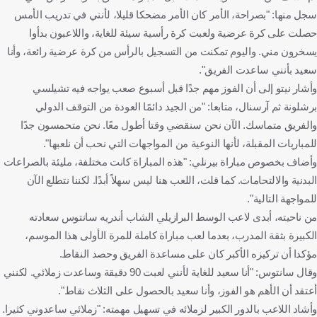
سجل منها: "بصراحة، الأمر كان الأمر مضحكا قليلا، لأنني في تدريب الأمس
حصلت على كرة عرضية ولعبت كرة رأسية سيئة للغاية، واللاعبون بدأوا
يسخرون مني. واليوم تمكنت من التسجيل بالرأس من كرة عرضية رائعة، وأنا
سعيد بأنني ساعدت الفريق".
وأشار نيتو إلى أن الفوز مهم جدًا قبل أسبوع صعب يواجه فيه تشيلسي
برشلونة ثم آرسنال، متابعا: "من الجيد دائمًا العودة من التوقف الدولي
والفريق متماسك. الآن نحن سنقضي وقتا أطول معًا. نحن متحمسون جدًا
للمباريات المقبلة، لأنها النوعية من المواجهات التي نحب أن نلعبها".
وأضاف بخصوص مباراة بيرنلي: "هذه المباراة كانت مختلفة، مليئة بالصراعات
البدنية والالتحامات. كما قلت، اللعب هنا ليس سهلاً أبدًا. لكننا نتطلع الآن
للمواجهة التالية".
من ناحيته، أبدى لاعب الوسط البرازيلي الشاب أندريه سانتوس سعادته
الكبيرة بثقة المدرب، بعدما لعب مباراة كاملة للمرة الأولى هذا الموسم،
مؤكدا أن تركيزه الأكبر كان على مساعدة الفريق وحصد النقاط.
وقال سانتوس: "أنا سعيد للغاية لأنني لعبت 90 دقيقة وساعدت زملائي. لكنني
أعتقد أن الأهم هو الفوز، وأنا سعيد بالحصول على الثلاث نقاط".
وأشاد اللاعب بالدور الكبير لزملائه في تسهيل مهمته: "زملائي ساعدوني كثيرا.