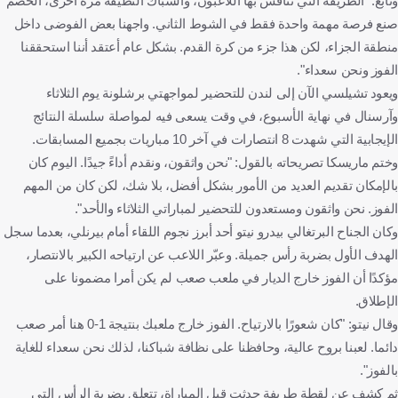
وتابع: "الطريقة التي تنافس بها اللاعبون، والشباك النظيفة مرة أخرى، الخصم
صنع فرصة مهمة واحدة فقط في الشوط الثاني. واجهنا بعض الفوضى داخل
منطقة الجزاء، لكن هذا جزء من كرة القدم. بشكل عام أعتقد أننا استحققنا
الفوز ونحن سعداء".
ويعود تشيلسي الآن إلى لندن للتحضير لمواجهتي برشلونة يوم الثلاثاء
وآرسنال في نهاية الأسبوع، في وقت يسعى فيه لمواصلة سلسلة النتائج
الإيجابية التي شهدت 8 انتصارات في آخر 10 مباريات بجميع المسابقات.
وختم ماريسكا تصريحاته بالقول: "نحن واثقون، ونقدم أداءً جيدًا. اليوم كان
بالإمكان تقديم العديد من الأمور بشكل أفضل، بلا شك، لكن كان من المهم
الفوز. نحن واثقون ومستعدون للتحضير لمباراتي الثلاثاء والأحد".
وكان الجناح البرتغالي بيدرو نيتو أحد أبرز نجوم اللقاء أمام بيرنلي، بعدما سجل
الهدف الأول بضربة رأس جميلة. وعبّر اللاعب عن ارتياحه الكبير بالانتصار،
مؤكدًا أن الفوز خارج الديار في ملعب صعب لم يكن أمرا مضمونا على
الإطلاق.
وقال نيتو: "كان شعورًا بالارتياح. الفوز خارج ملعبك بنتيجة 1-0 هنا أمر صعب
دائما. لعبنا بروح عالية، وحافظنا على نظافة شباكنا، لذلك نحن سعداء للغاية
بالفوز".
ثم كشف عن لقطة طريفة حدثت قبل المباراة، تتعلق بضربة الرأس التي