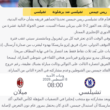
Getty Images
ريس جيمس
تشيلسي ضد برشلونة
تشيلسي
قدّم قائد تشيلسي ريس جيمس تحديثا لجماهير فريقه بشأن حالته البدنية،
برشلونة
دوري أبطال أوروبا
إنجلترا
إسبانيا
كرة قدم
وذلك بعد الفوز 2-0 على بيرنلي مساء السبت، ضمن الجولة الثانية عشرة من
الدوري الإنجليزي الممتاز.
وفي الوقت الذي تعثر فيه كل من ليفربول ومانشستر سيتي عقب فترة
التوقف الدولي، تحرك فريق إنزو ماريسكا بهدوء ليقترب من صدارة آرسنال، إذ
بات على بُعد ثلاث نقاط فقط بعد انتصار بدا في نهاية المطاف مريحا.
وسجّل بيدرو نيتو وإنزو فيرنانديز هدفي اللقاء في شوطي المباراة، ليمنحا
الفريق انتصاره الثالث على التوالي وثالث مباراة بشباك نظيفة، رغم خروج
القائد جيمس بين الشوطين وعدم مشاركته في الجزء الثاني من المباراة.
وديات الأندية
8 أغسطس 2026
08:00
تشيلسي
ميلان
وبعد مشاركته مع منتخب إنجلترا في التصفيات المؤهلة لكأس العالم، أكد
ماريسكا أن استبدال جيمس، الذي كان يحتفل بمرور عام دون التعرض لإصابة