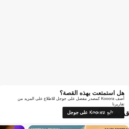
هل استمتعت بهذه القصة؟
أضف Kooora كمصدر مفضل على جوجل للاطلاع على المزيد من
تقاريرنا
قد يعجبك أيضاً
تابع Kooora على جوجل