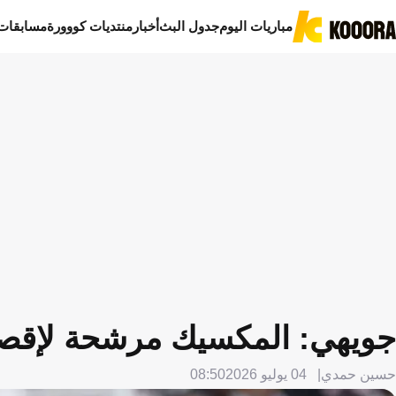
مباريات اليوم
جدول البث
أخبار
منتديات كووورة
مسابقات
جويهي: المكسيك مرشحة لإقصاء 
حسين حمدي
04 يوليو 2026
08:50