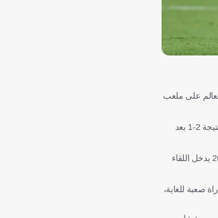
كأس العالم على ملعب
وتأتي هذه المواجهة المثيرة المرتقبة يوم الأحد في مكسيكو سيتي بمثابة المكافأة للمنتخب الإنجليزي بعد فوزه يوم الأربعاء الماضي بنتيجة 2-1 بعد
وينتظر رجال المدرب توماس توخيل أجواء عدائية وارتفاع شاهق في المكسيك، حيث يرى مدافع إنجلترا جويهي أن وصيف يورو 2024 يدخل اللقاء
اة صعبة للغاية،