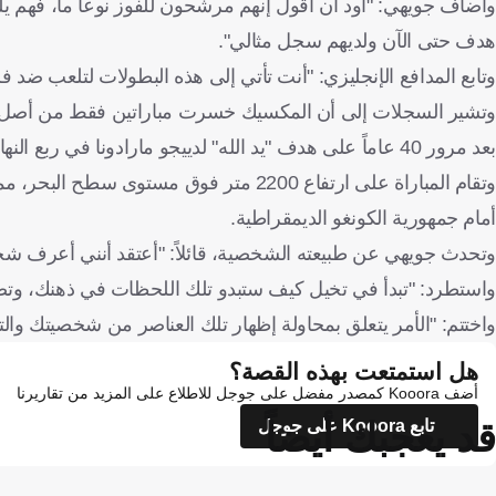
وأضاف جويهي: "أود أن أقول إنهم مرشحون للفوز نوعاً ما، فهم يل
هدف حتى الآن ولديهم سجل مثالي".
وتابع المدافع الإنجليزي: "أنت تأتي إلى هذه البطولات لتلعب ضد ف
بعد مرور 40 عاماً على هدف "يد الله" لدييجو مارادونا في ربع النهائي الذي شهد خروج إنجلترا أمام الأرجنتين.
وتقام المباراة على ارتفاع 2200 متر فوق 
أمام جمهورية الكونغو الديمقراطية.
وتحدث جويهي عن طبيعته الشخصية، قائلاً: "أعتقد أنني أعرف شخص
واستطرد: "تبدأ في تخيل كيف ستبدو تلك اللحظات في ذهنك، وتصوره
واختتم: "الأمر يتعلق بمحاولة إظهار تلك العناصر من شخصيتك والت
هل استمتعت بهذه القصة؟
أضف Kooora كمصدر مفضل على جوجل للاطلاع على المزيد من تقاريرنا
قد يعجبك أيضاً
تابع Kooora على جوجل