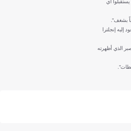
يستقبلوا أي
اً بشغف".
ب الذي تعود إليه إنجلترا
 والصبر الذي أظهرته
ظات".