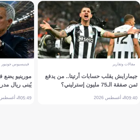
مقالات وتقارير
فينيسيوس جونيور
جيمارايش يقلب حسابات أرتيتا.. من يدفع
مورينيو يضع ف
ثمن صفقة الـ75 مليون إسترليني؟
يُبنى ريال مدري
8 أغسطس 2026
8 أغسطس 2026
05:49
09:40