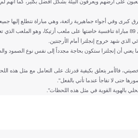
عبون على أرضهم ويعرفون البيئة بشكل أفضل بكثير، كما أنهم لم 
رق كبرى وفي أجواء جماهيرية رائعة، وهي مباراة نتطلع إليها جميع
وتشير السجلات إلى أن المكسيك خسرت مباراتين فقط من أصل 89 مباراة تنافسية خاضتها على ملعب أزتيكا، وهو الملع
مستوى سطح البحر، مما يعني أن إنجلترا ستكون بحاجة مجدداً إلى نفس نوع الصمود
يتي، فالأمر يتعلق بكيفية قدرتك على التعامل مع مثل هذه اللح
ا حتى لا تفاجأ عندما تأتي بالفعل".
حلي بالهوية القوية في مثل هذه اللحظات".