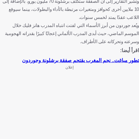
وتشير التقارير إلى أن الصفقة ستكلف برشلونة 70 مليون يورو، بالإضافة إلى
10 ملايين أخرى كحوافز ومتغيرات مرتبطة بالأداء والبطولات، بينما سيوقع
اللاعب عقدًا يمتد لخمس سنوات.
ويُعد جوردون من أبرز الأسماء التي لفتت انتباه المدرب هانز فليك خلال
الموسم الماضي، حيث أبدى المدرب الألماني إعجابًا كبيرًا بقدراته الهجومية
وسرعته وتحركاته على الأطراف.
اقرأ أيضا:
تطور مباغت.. نجم المغرب يقتحم صفقة برشلونة وجوردون
إعلان