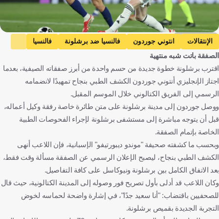
Getty Images
الإنتقالات
انتوني جوردون
فالنسيا ضد برشلونة
فالنسيا
الصفقة باتت شبه منتهية
برشلونة
الدوري الإسباني
فولهام ضد نيوكاسل يونايتد
اقترب برشلونة خطوة جديدة من حسم واحدة من أبرز صفقاته الصيفية، بعدما
فولهام
نيوكاسل يونايتد
الدوري الإنجليزي الممتاز
اجتاز الإنجليزي أنتوني جوردون الكشف الطبي بنجاح تمهيدًا لانضمامه
إنجلترا
إسبانيا
كرة قدم
الرسمي إلى الفريق الكتالوني خلال الموسم المقبل.
ووصل جوردون إلى مدينة برشلونة على متن طائرة خاصة رفقة وكيل أعماله،
قبل أن يتوجه مباشرة إلى مستشفى برشلونة لإجراء الفحوصات الطبية
الخاصة بإتمام الصفقة.
وبحسب ما كشفته صحيفة "موندو ديبورتيفو" الإسبانية، فإن اللاعب أنهى
الكشف الطبي بنجاح، ليصبح الإعلان الرسمي عن الصفقة مسألة وقت فقط،
بعد الاتفاق الكامل بين برشلونة ونيوكاسل على كافة التفاصيل.
وكان اللاعب قد أدلى بأول تصريح فور وصوله إلى المدينة الكتالونية، حيث قال
للصحفيين باقتضاب: "أنا سعيد جدًا"، في إشارة واضحة لحماسه لخوض
التجربة الجديدة بقميص برشلونة.